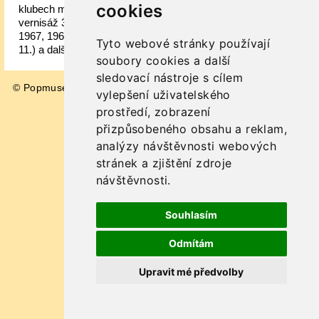
cookies
klubech minulého století (Fragmenty roztančené Prahy,
vernisáž 31. 5.) a o legendárních beatových festivalech
1967, 1968 a 1971 (Pražské beatové maturity, vernisáž 1.
Tyto webové stránky používají
11.) a další.
soubory cookies a další
sledovací nástroje s cílem
© Popmuseum 2026
Impressum
vylepšení uživatelského
prostředí, zobrazení
přizpůsobeného obsahu a reklam,
analýzy návštěvnosti webových
stránek a zjištění zdroje
návštěvnosti.
Souhlasím
Odmítám
Upravit mé předvolby