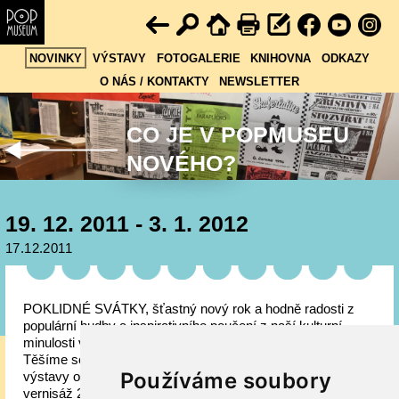
NOVINKY
VÝSTAVY
FOTOGALERIE
KNIHOVNA
ODKAZY
O NÁS / KONTAKTY
NEWSLETTER
CO JE V POPMUSEU
NOVÉHO?
19. 12. 2011 - 3. 1. 2012
17.12.2011
POKLIDNÉ SVÁTKY, šťastný nový rok a hodně radosti z
populární hudby a inspirativního poučení z naší kulturní
minulosti vám přeje POPMUSEUM.
Těšíme se na vaše návštěvy v roce 2012. V plánu máme
Používáme soubory
výstavy o českém punku (Kristova léta českého punku,
vernisáž 23. 2. 2012), o pražských tančírnách a hudebních