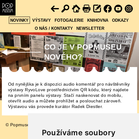
NOVINKY
VÝSTAVY
FOTOGALERIE
KNIHOVNA
ODKAZY
O NÁS / KONTAKTY
NEWSLETTER
CO JE V POPMUSEU
NOVÉHO?
Od nynějška je k dispozici audio komentář pro návštěvníky
výstavy RyvoLove prostřednictvím QR kódu, který najdete
na prvním panelu výstavy. Stačí naskenovat do mobilu,
otevřít audio a můžete prohlížet a poslouchat zároveň.
Výstavou vás provede kurátor Radek Diestler.
© Popmuseum 2026
Impressum
Používáme soubory