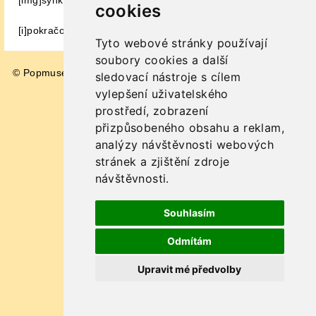
[img]synkopy.jpg[/img] [img]atlantis.jpg[/img]
cookies
[i]pokračování zítra[/i]
Tyto webové stránky používají
soubory cookies a další
© Popmuseum 2026
Impressum
sledovací nástroje s cílem
vylepšení uživatelského
prostředí, zobrazení
přizpůsobeného obsahu a reklam,
analýzy návštěvnosti webových
stránek a zjištění zdroje
návštěvnosti.
Souhlasím
Odmítám
Upravit mé předvolby