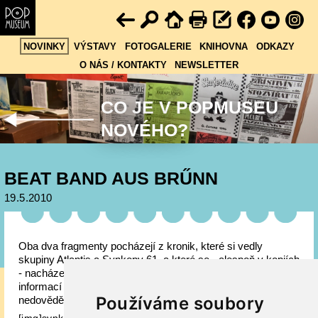
NOVINKY
VÝSTAVY
FOTOGALERIE
KNIHOVNA
ODKAZY
O NÁS / KONTAKTY
NEWSLETTER
CO JE V POPMUSEU
NOVÉHO?
BEAT BAND AUS BRŰNN
19.5.2010
Oba dva fragmenty pocházejí z kronik, které si vedly
skupiny Atlantis a Synkopy 61, a které se - alespoň v kopiích
- nacházejí ve sbírkách Popmusea. Neocenitelný zdroj
informací a pramenů, věci, které by se badatel odjinud
Používáme soubory
nedověděl.