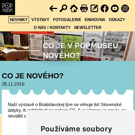
NOVINKY
VÝSTAVY
FOTOGALERIE
KNIHOVNA
ODKAZY
O NÁS / KONTAKTY
NEWSLETTER
CO JE V POPMUSEU
NOVÉHO?
CO JE NOVÉHO?
28.11.2016
Naší výstavě o Bratislavskej lýre se věnuje list Slovenské
dotyky. K nahlédnutí na našem FB. A ve Vagonu je pro ty, co
neviděli v Kaštanu, mírně remixovaný Michal Prokop.
Používáme soubory