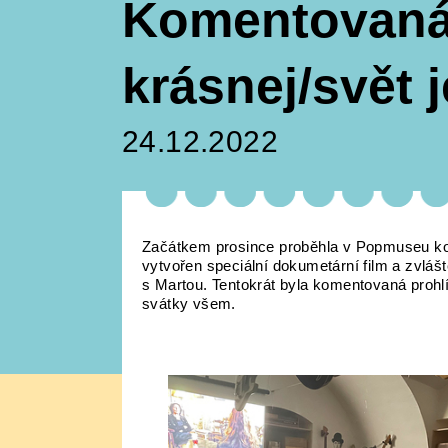
Komentovaná 
krásnej/svět j
24.12.2022
Začátkem prosince proběhla v Popmuseu kom
vytvořen speciální dokumetární film a zvláš
s Martou. Tentokrát byla komentovaná prohlí
svátky všem.