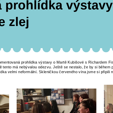
prohlídka výstavy 
e zlej
entovaná prohlídka výstavy o Martě Kubišové s Richardem Fisc
tě tento má nebývalou odezvu. Ještě se nestalo, že by si během p
dka velmi neformální. Skleničkou červeného vína jsme si připili