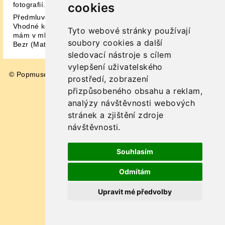
cookies
fotografií.
Předmluvou opatřil Jiří Černý, vydalo nakladatelství Galén.
Vhodné kombinovat s biografickým rozhovorem Celý to
Tyto webové stránky používají
mám v mlze[ jejž s Markem Brodským připravil Ondřej
soubory cookies a další
Bezr (Maťa 2003).
sledovací nástroje s cílem
vylepšení uživatelského
© Popmuseum 2026
Impressum
prostředí, zobrazení
přizpůsobeného obsahu a reklam,
analýzy návštěvnosti webových
stránek a zjištění zdroje
návštěvnosti.
Souhlasím
Odmítám
Upravit mé předvolby