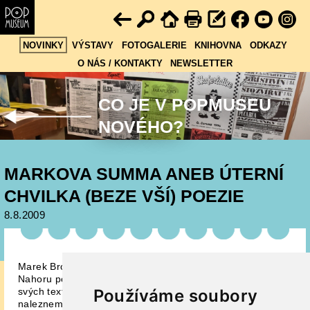
NOVINKY
VÝSTAVY
FOTOGALERIE
KNIHOVNA
ODKAZY
O NÁS / KONTAKTY
NEWSLETTER
CO JE V POPMUSEU
NOVÉHO?
MARKOVA SUMMA ANEB ÚTERNÍ
CHVILKA (BEZE VŠÍ) POEZIE
8.8.2009
Marek Brodský, byvší bubeník a význačný textař skupiny
Nahoru po schodišti vydal na počátku léta autorský výběr
Používáme soubory
svých textů pro toto význačné těleso. Kromě nich
nalezneme v knize Zdrhám, zdrhám též rozhovor a mandel