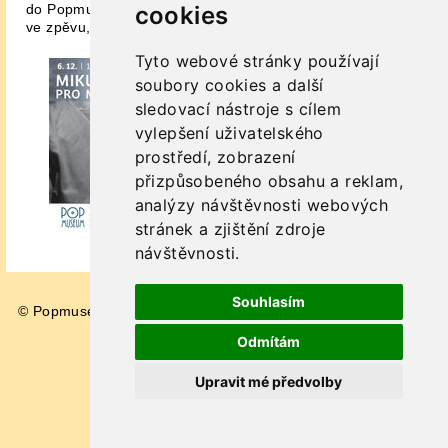
cookies
do Popmusea. Jak se ostatně zpívá ve známé opeře – jen
ve zpěvu, jen ve zpěvu, jsme našli úlevu.
Tyto webové stránky používají
soubory cookies a další
sledovací nástroje s cílem
vylepšení uživatelského
prostředí, zobrazení
přizpůsobeného obsahu a reklam,
analýzy návštěvnosti webových
stránek a zjištění zdroje
návštěvnosti.
Souhlasím
© Popmuseum 2026
Impressum
Odmítám
Upravit mé předvolby