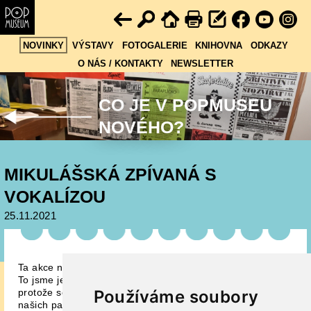
NOVINKY
VÝSTAVY
FOTOGALERIE
KNIHOVNA
ODKAZY
O NÁS / KONTAKTY
NEWSLETTER
CO JE V POPMUSEU
NOVÉHO?
MIKULÁŠSKÁ ZPÍVANÁ S
VOKALÍZOU
25.11.2021
Ta akce nás napadla při vernisáži naší poslední výstavy.
To jsme ještě netušili, do jaké řiti se zas budeme řítit. Ale
Používáme soubory
protože současná opatření vlády v demisi se na akci
našich parametrů nevztahují, přijďte v pondělí odpoledne