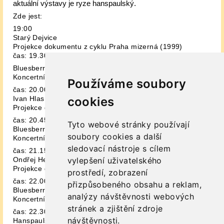
aktuální výstavy je ryze hanspaulský.
Zde jest:
19:00
Starý Dejvice
Projekce dokumentu z cyklu Praha mizerná (1999)
čas: 19.30
Bluesberry
Koncertní set legendy českého blues
Používáme soubory
čas: 20.00
cookies
Ivan Hlas
Projekce dokumentu z cyklu Kdo je kdo (1993)
čas: 20.45
Tyto webové stránky používají
Bluesberry
soubory cookies a další
Koncertní set legendy českého blues
sledovací nástroje s cílem
čas: 21.15
vylepšení uživatelského
Ondřej Hejma
Projekce dokumentu z cyklu Kdo je kdo (1995)
prostředí, zobrazení
čas: 22.00
přizpůsobeného obsahu a reklam,
Bluesberry
analýzy návštěvnosti webových
Koncertní set legendy českého blues
stránek a zjištění zdroje
čas: 22.30
návštěvnosti.
Hanspaulská scéna