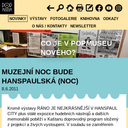
NOVINKY
VÝSTAVY
FOTOGALERIE
KNIHOVNA
ODKAZY
O NÁS / KONTAKTY
NEWSLETTER
CO JE V POPMUSEU
NOVÉHO?
MUZEJNÍ NOC BUDE
HANSPAULSKÁ (NOC)
8.6.2011
Kromě výstavy RÁNO JE NEJKRÁSNĚJŠÍ V HANSPAUL
CITY plus stálé expozice hudebních nástrojů a dalších
memorabilií poběží v Kaštanu doprovodný program složený
z projekcí a živých vystoupení. V souladu se zaměřením