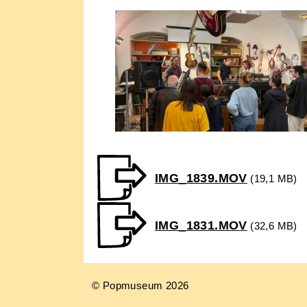
IMG_1839.MOV
(19,1 MB)
IMG_1831.MOV
(32,6 MB)
© Popmuseum 2026