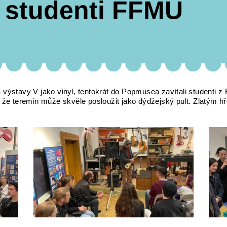
s studenti FFMU
výstavy V jako vinyl, tentokrát do Popmusea zavítali studenti z
 že teremin může skvěle posloužit jako dýdžejský pult. Zlatým hř