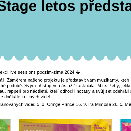
age letos předsta
kci live sessions podzim-zima 2024 �
ráli. Záměrem našeho projektu je představit vám muzikanty, kteř
uché podobě. Svým přístupem nás až “zaskočila” Miss Petty, jeliko
au, rappeři pro náctileté, kteří odhodili noťasy a svůj set odehrá
 dočkáte i u jiných videí.
plánovaných videí: 5. 9. Cringe Prince 16. 9. Ira Mimosa 26. 9. M