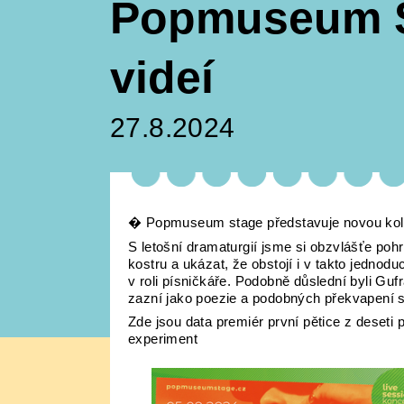
Popmuseum St
videí
27.8.2024
� Popmuseum stage představuje novou kole
S letošní dramaturgií jsme si obzvlášťe poh
kostru a ukázat, že obstojí i v takto jednod
v roli písničkáře. Podobně důslední byli Gufr
zazní jako poezie a podobných překvapení se
Zde jsou data premiér první pětice z deseti 
experiment