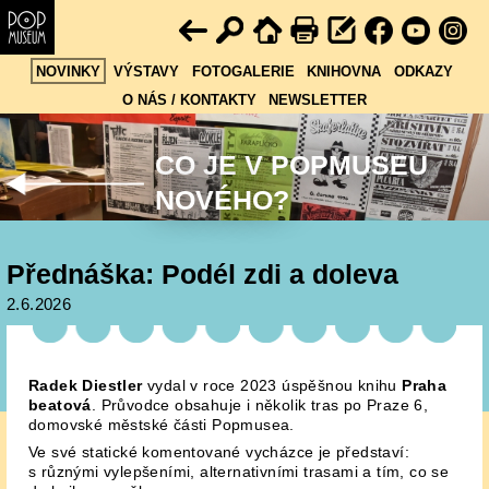
NOVINKY
VÝSTAVY
FOTOGALERIE
KNIHOVNA
ODKAZY
O NÁS / KONTAKTY
NEWSLETTER
CO JE V POPMUSEU
NOVÉHO?
Přednáška: Podél zdi a doleva
2.6.2026
Radek Diestler
vydal v roce 2023 úspěšnou knihu
Praha
beatová
. Průvodce obsahuje i několik tras po Praze 6,
domovské městské části Popmusea.
Ve své statické komentované vycházce je představí:
s různými vylepšeními, alternativními trasami a tím, co se