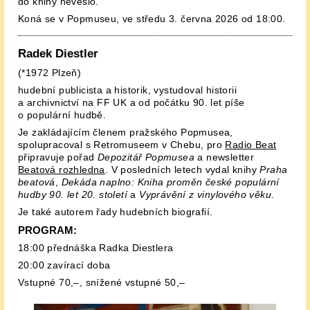
do knihy nevešlo.
Koná se v Popmuseu, ve středu 3. června 2026 od 18:00.
Radek Diestler
(*1972 Plzeň)
hudební publicista a historik, vystudoval historii
a archivnictví na FF UK a od počátku 90. let píše
o populární hudbě.
Je zakládajícím členem pražského Popmusea,
spolupracoval s Retromuseem v Chebu, pro
Radio Beat
připravuje pořad
Depozitář Popmusea
a newsletter
Beatová rozhledna
. V posledních letech vydal knihy
Praha
beatová
,
Dekáda naplno: Kniha proměn české populární
hudby 90. let 20. století
a
Vyprávění z vinylového věku
.
Je také autorem řady hudebních biografií.
PROGRAM:
18:00 přednáška Radka Diestlera
20:00 zavírací doba
Vstupné 70,–, snížené vstupné 50,–