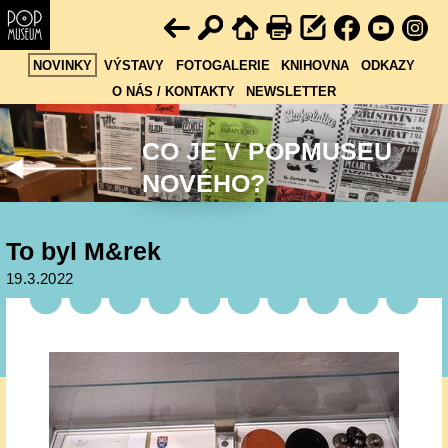
NOVINKY
VÝSTAVY
FOTOGALERIE
KNIHOVNA
ODKAZY
O NÁS / KONTAKTY
NEWSLETTER
CO JE V POPMUSEU
NOVÉHO?
To byl M&rek
19.3.2022