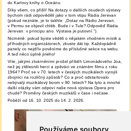
do Karlovy knihy o Oceánu.
Díky všem, co přišli! Na dotazy o dalších osudech výstavy
bychom rádi odpověděli jako v tom vtipu Rádia Jerevan
(pokud neznáte, je to takhle: „Dotaz na Rádio Jerevan:
v Permu se objevil chléb. Bude i v Tule? Odpověď Rádia
Jerevan: v principu ano. Výstava je putovní.“).
Nicméně: pokud byste věděli o nějakém vhodném místě a
příhodných organizátorech, zkuste dát tip. Každopádně
panely co nejdřív pověsíme do příslušné sekce na webu.
A teď něco úplně jiného!
Víte, jakými ztvárněními prošel příběh Limonádového Joa,
než jej ztělesnili herci a zpěváci ve známém filmu z roku
1964? Proč se v 70. letech v českých muzikálech vyrojili
zbojníci na rozličný způsob? Co a proč odstartovalo
nebývalý muzikálový boom v 90. letech? Na tyto a mnohé
další otázky vám odpoví naše nová výstava Opera pro
chudé? Proměny českých muzikálů v čase i nečase.
Poběží od 16. 10. 2025 do 14. 2. 2026.
Používáme soubory