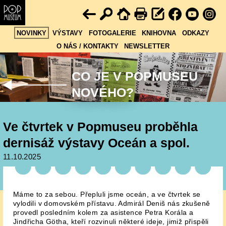
NOVINKY
VÝSTAVY
FOTOGALERIE
KNIHOVNA
ODKAZY
O NÁS / KONTAKTY
NEWSLETTER
CO JE V POPMUSEU
NOVÉHO?
Ve čtvrtek v Popmuseu proběhla
dernisáž výstavy Oceán a spol.
11.10.2025
Máme to za sebou. Přepluli jsme oceán, a ve čtvrtek se
vylodili v domovském přístavu. Admirál Deniš nás zkušeně
provedl posledním kolem za asistence Petra Korála a
Jindřicha Götha, kteří rozvinuli některé ideje, jimiž přispěli