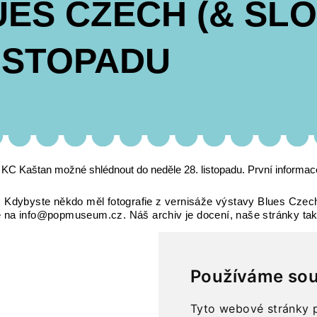
UES CZECH (& SL
ISTOPADU
C Kaštan možné shlédnout do neděle 28. listopadu. První informace 
. Kdybyste někdo měl fotografie z vernisáže výstavy Blues Czec
 je na info@popmuseum.cz. Náš archiv je docení, naše stránky tak
Používáme sou
Tyto webové stránky p