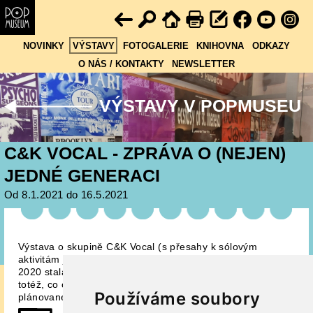
NOVINKY
VÝSTAVY
FOTOGALERIE
KNIHOVNA
ODKAZY
O NÁS / KONTAKTY
NEWSLETTER
VÝSTAVY V POPMUSEU
C&K VOCAL - ZPRÁVA O (NEJEN)
JEDNÉ GENERACI
Od 8.1.2021 do 16.5.2021
Výstava o skupině C&K Vocal (s přesahy k sólovým
aktivitám jejich členů) se vlivem podivných her roku
2020 stala další ze „skrytých“ výstav Popmusea. Platí o ní
totéž, co o výstavě předchozí, a to se týká i jejího
Používáme soubory
plánovaného znovuuvedení v normálních časech.