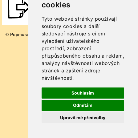
cookies
C&K Vocal výstava
(25,8 MB)
Tyto webové stránky používají
soubory cookies a další
sledovací nástroje s cílem
© Popmuseum 2026
Impressum
vylepšení uživatelského
prostředí, zobrazení
přizpůsobeného obsahu a reklam,
analýzy návštěvnosti webových
stránek a zjištění zdroje
návštěvnosti.
Souhlasím
Odmítám
Upravit mé předvolby