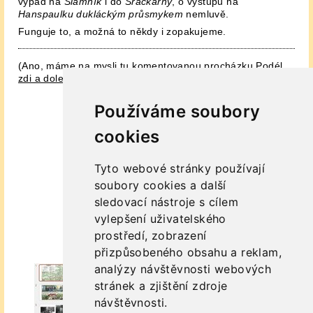
výpad na
Slamník
i do
Sračkárny
, o výstupu na
Hanspaulku dukláckým průsmykem
nemluvě.
Funguje to, a možná to někdy i zopakujeme.
(Ano, máme na mysli tu komentovanou procházku
Podél
zdi a doleva s Radkem Diestlerem.
)
Používáme soubory
cookies
Tyto webové stránky používají
soubory cookies a další
sledovací nástroje s cílem
vylepšení uživatelského
prostředí, zobrazení
přizpůsobeného obsahu a reklam,
analýzy návštěvnosti webových
stránek a zjištění zdroje
návštěvnosti.