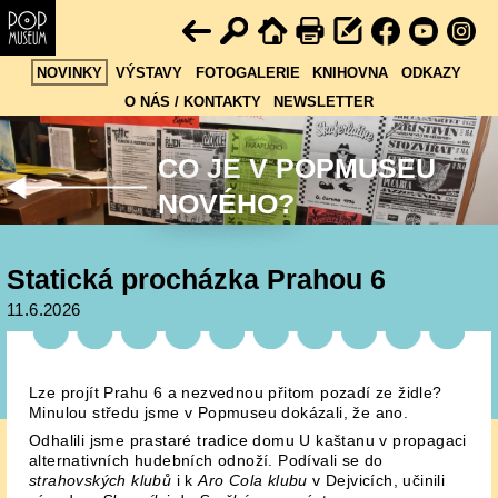
NOVINKY
VÝSTAVY
FOTOGALERIE
KNIHOVNA
ODKAZY
O NÁS / KONTAKTY
NEWSLETTER
CO JE V POPMUSEU
NOVÉHO?
Statická procházka Prahou 6
11.6.2026
Lze projít Prahu 6 a nezvednou přitom pozadí ze židle?
Minulou středu jsme v Popmuseu dokázali, že ano.
Odhalili jsme prastaré tradice domu U kaštanu v propagaci
alternativních hudebních odnoží. Podívali se do
strahovských klubů
i k
Aro Cola klubu
v Dejvicích, učinili