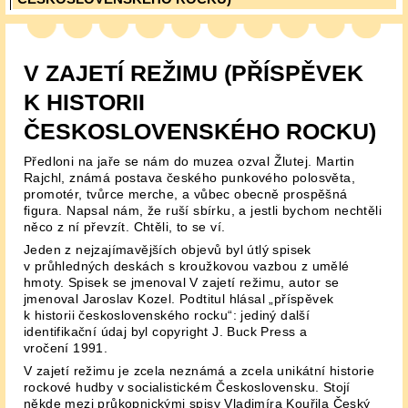
V ZAJETÍ REŽIMU (PŘÍSPĚVEK
K HISTORII
ČESKOSLOVENSKÉHO ROCKU)
Předloni na jaře se nám do muzea ozval Žlutej. Martin
Rajchl, známá postava českého punkového polosvěta,
promotér, tvůrce merche, a vůbec obecně prospěšná
figura. Napsal nám, že ruší sbírku, a jestli bychom nechtěli
něco z ní převzít. Chtěli, to se ví.
Jeden z nejzajímavějších objevů byl útlý spisek
v průhledných deskách s kroužkovou vazbou z umělé
hmoty. Spisek se jmenoval V zajetí režimu, autor se
jmenoval Jaroslav Kozel. Podtitul hlásal „příspěvek
k historii československého rocku“: jediný další
identifikační údaj byl copyright J. Buck Press a
vročení 1991.
V zajetí režimu je zcela neznámá a zcela unikátní historie
rockové hudby v socialistickém Československu. Stojí
někde mezi průkopnickými spisy Vladimíra Kouřila Český