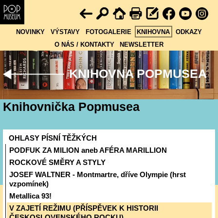
NOVINKY
VÝSTAVY
FOTOGALERIE
KNIHOVNA
ODKAZY
O NÁS / KONTAKTY
NEWSLETTER
KNIHOVNA POPMUSEA
Knihovnička Popmusea
OHLASY PÍSNÍ TĚŽKÝCH
PODFUK ZA MILION aneb AFÉRA MARILLION
ROCKOVÉ SMĚRY A STYLY
JOSEF WALTNER - Montmartre, dříve Olympie (hrst
vzpomínek)
Metallica 93!
V ZAJETÍ REŽIMU (PŘÍSPĚVEK K HISTORII
ČESKOSLOVENSKÉHO ROCKU)