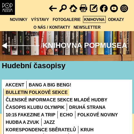
NOVINKY
VÝSTAVY
FOTOGALERIE
KNIHOVNA
ODKAZY
O NÁS / KONTAKTY
NEWSLETTER
KNIHOVNA POPMUSEA
Hudební časopisy
AKCENT
BANG A BIG BENG!
BULLETIN FOLKOVÉ SEKCE
ČLENSKÉ INFORMACE SEKCE MLADÉ HUDBY
ČASOPIS KLUBU OLYMPIK
DRUHÁ STRANA
10:15 FAKEZINE A TRIP
ECHO
FOLKOVÉ NOVINY
HUDBA A ZVUK
JAZZ
KORESPONDENCE SBĚRATELŮ
KRUH