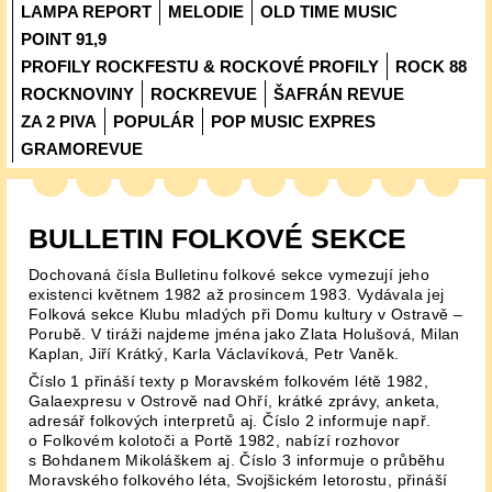
LAMPA REPORT
MELODIE
OLD TIME MUSIC
POINT 91,9
PROFILY ROCKFESTU & ROCKOVÉ PROFILY
ROCK 88
ROCKNOVINY
ROCKREVUE
ŠAFRÁN REVUE
ZA 2 PIVA
POPULÁR
POP MUSIC EXPRES
GRAMOREVUE
BULLETIN FOLKOVÉ SEKCE
Dochovaná čísla Bulletinu folkové sekce vymezují jeho
existenci květnem 1982 až prosincem 1983. Vydávala jej
Folková sekce Klubu mladých při Domu kultury v Ostravě –
Porubě. V tiráži najdeme jména jako Zlata Holušová, Milan
Kaplan, Jiří Krátký, Karla Václavíková, Petr Vaněk.
Číslo 1 přináší texty p Moravském folkovém létě 1982,
Galaexpresu v Ostrově nad Ohří, krátké zprávy, anketa,
adresář folkových interpretů aj. Číslo 2 informuje např.
o Folkovém kolotoči a Portě 1982, nabízí rozhovor
s Bohdanem Mikoláškem aj. Číslo 3 informuje o průběhu
Moravského folkového léta, Svojšickém letorostu, přináší