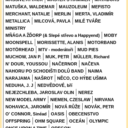
MATUŠKA, WALDEMAR
MAUZOLEUM
MEFISTO
MERCHANT, NATALIE
MERLIN
MERTA, VLADIMÍR
METALLICA
MILCOVÁ, PAVLA
MILÉ TVÁŘE
MINISTRY
MŇÁGA A ŽĎORP (& Slepé střevo a Happyend)
MOBY
MOONSPELL
MORISSETTE, ALANIS
MOTORBAND
MOTÖRHEAD
MTV - moderátoři
MUD PIES
MUCHOW, JAN P.
MUK, PETR
MÜLLER, Richard
N' DOUR, YOUSSOU
NAČERNOR
NAČEVA
NAHORU PO SCHODIŠTI DOLŮ BAND
NAIMA
NARAJAMA
NAŠROT
NĚCO, CO HÝBE UŠIMA
NEDUHA, J. J
NEDVĚDOVÉ, bří
NEJEZCHLEBA, JAROSLAV OLIN
NEREZ
NEW MODEL ARMY
NIEMEN, CZESLAW
NIRVANA
NOHAVICA, JAROMÍR
NOVÁ RŮŽE
NOVÁK, PETR
O' CONNOR, Sinéad
OASIS
OBECENSTVO
OFFSPRING
OHM SQUARE
OCEÁN
OLYMPIC