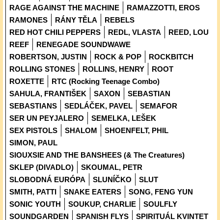
RAGE AGAINST THE MACHINE
RAMAZZOTTI, EROS
RAMONES
RÁNY TĚLA
REBELS
RED HOT CHILI PEPPERS
REDL, VLASTA
REED, LOU
REEF
RENEGADE SOUNDWAWE
ROBERTSON, JUSTIN
ROCK & POP
ROCKBITCH
ROLLING STONES
ROLLINS, HENRY
ROOT
ROXETTE
RTC (Rocking Teenage Combo)
SAHULA, FRANTIŠEK
SAXON
SEBASTIAN
SEBASTIANS
SEDLÁČEK, PAVEL
SEMAFOR
SER UN PEYJALERO
SEMELKA, LEŠEK
SEX PISTOLS
SHALOM
SHOENFELT, PHIL
SIMON, PAUL
SIOUXSIE AND THE BANSHEES (& The Creatures)
SKLEP (DIVADLO)
SKOUMAL, PETR
SLOBODNÁ EURÓPA
SLUNÍČKO
SLUT
SMITH, PATTI
SNAKE EATERS
SONG, FENG YUN
SONIC YOUTH
SOUKUP, CHARLIE
SOULFLY
SOUNDGARDEN
SPANISH FLYS
SPIRITUÁL KVINTET