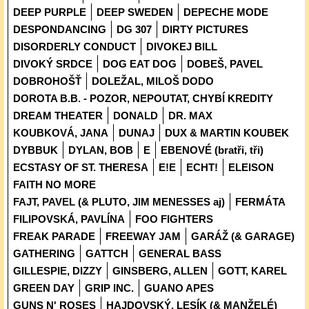
DEEP PURPLE
DEEP SWEDEN
DEPECHE MODE
DESPONDANCING
DG 307
DIRTY PICTURES
DISORDERLY CONDUCT
DIVOKEJ BILL
DIVOKÝ SRDCE
DOG EAT DOG
DOBEŠ, PAVEL
DOBROHOŠŤ
DOLEŽAL, MILOŠ DODO
DOROTA B.B. - POZOR, NEPOUTAT, CHYBÍ KREDITY
DREAM THEATER
DONALD
DR. MAX
KOUBKOVÁ, JANA
DUNAJ
DUX & MARTIN KOUBEK
DYBBUK
DYLAN, BOB
E
EBENOVÉ (bratři, tři)
ECSTASY OF ST. THERESA
E!E
ECHT!
ELEISON
FAITH NO MORE
FAJT, PAVEL (& PLUTO, JIM MENESSES aj)
FERMÁTA
FILIPOVSKÁ, PAVLÍNA
FOO FIGHTERS
FREAK PARADE
FREEWAY JAM
GARÁŽ (& GARAGE)
GATHERING
GATTCH
GENERAL BASS
GILLESPIE, DIZZY
GINSBERG, ALLEN
GOTT, KAREL
GREEN DAY
GRIP INC.
GUANO APES
GUNS N' ROSES
HAJDOVSKÝ, LESÍK (& MANŽELÉ)