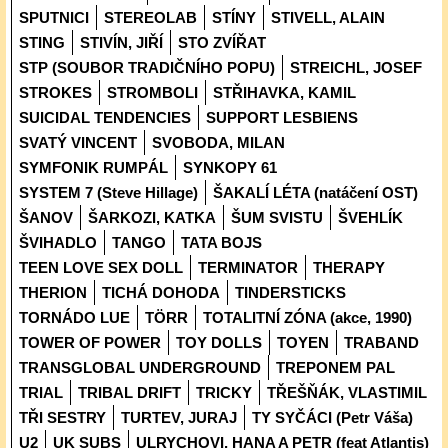
SPUTNICI
STEREOLAB
STÍNY
STIVELL, ALAIN
STING
STIVÍN, JIŘÍ
STO ZVÍŘAT
STP (SOUBOR TRADIČNÍHO POPU)
STREICHL, JOSEF
STROKES
STROMBOLI
STŘIHAVKA, KAMIL
SUICIDAL TENDENCIES
SUPPORT LESBIENS
SVATÝ VINCENT
SVOBODA, MILAN
SYMFONIK RUMPÁL
SYNKOPY 61
SYSTEM 7 (Steve Hillage)
ŠAKALÍ LÉTA (natáčení OST)
ŠANOV
ŠARKOZI, KATKA
ŠUM SVISTU
ŠVEHLÍK
ŠVIHADLO
TANGO
TATA BOJS
TEEN LOVE SEX DOLL
TERMINATOR
THERAPY
THERION
TICHÁ DOHODA
TINDERSTICKS
TORNÁDO LUE
TÖRR
TOTALITNÍ ZÓNA (akce, 1990)
TOWER OF POWER
TOY DOLLS
TOYEN
TRABAND
TRANSGLOBAL UNDERGROUND
TREPONEM PAL
TRIAL
TRIBAL DRIFT
TRICKY
TŘEŠŇÁK, VLASTIMIL
TŘI SESTRY
TURTEV, JURAJ
TY SYČÁCI (Petr Váša)
U2
UK SUBS
ULRYCHOVI, HANA A PETR (feat Atlantis)