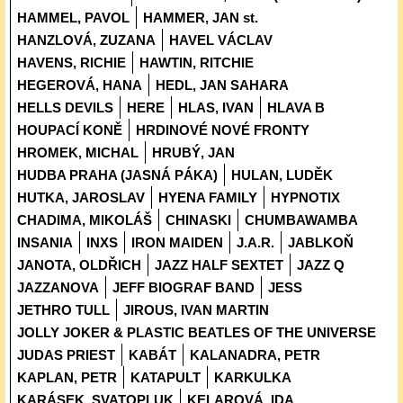
HAMMEL, PAVOL
HAMMER, JAN st.
HANZLOVÁ, ZUZANA
HAVEL VÁCLAV
HAVENS, RICHIE
HAWTIN, RITCHIE
HEGEROVÁ, HANA
HEDL, JAN SAHARA
HELLS DEVILS
HERE
HLAS, IVAN
HLAVA B
HOUPACÍ KONĚ
HRDINOVÉ NOVÉ FRONTY
HROMEK, MICHAL
HRUBÝ, JAN
HUDBA PRAHA (JASNÁ PÁKA)
HULAN, LUDĚK
HUTKA, JAROSLAV
HYENA FAMILY
HYPNOTIX
CHADIMA, MIKOLÁŠ
CHINASKI
CHUMBAWAMBA
INSANIA
INXS
IRON MAIDEN
J.A.R.
JABLKOŇ
JANOTA, OLDŘICH
JAZZ HALF SEXTET
JAZZ Q
JAZZANOVA
JEFF BIOGRAF BAND
JESS
JETHRO TULL
JIROUS, IVAN MARTIN
JOLLY JOKER & PLASTIC BEATLES OF THE UNIVERSE
JUDAS PRIEST
KABÁT
KALANADRA, PETR
KAPLAN, PETR
KATAPULT
KARKULKA
KARÁSEK, SVATOPLUK
KELAROVÁ, IDA