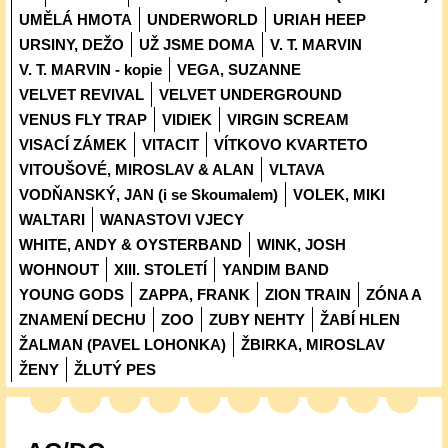
UMĚLÁ HMOTA
UNDERWORLD
URIAH HEEP
URSINY, DEŽO
UŽ JSME DOMA
V. T. MARVIN
V. T. MARVIN - kopie
VEGA, SUZANNE
VELVET REVIVAL
VELVET UNDERGROUND
VENUS FLY TRAP
VIDIEK
VIRGIN SCREAM
VISACÍ ZÁMEK
VITACIT
VÍTKOVO KVARTETO
VITOUŠOVÉ, MIROSLAV & ALAN
VLTAVA
VODŇANSKÝ, JAN (i se Skoumalem)
VOLEK, MIKI
WALTARI
WANASTOVI VJECY
WHITE, ANDY & OYSTERBAND
WINK, JOSH
WOHNOUT
XIII. STOLETÍ
YANDIM BAND
YOUNG GODS
ZAPPA, FRANK
ZION TRAIN
ZÓNA A
ZNAMENÍ DECHU
ZOO
ZUBY NEHTY
ŽABÍ HLEN
ŽALMAN (PAVEL LOHONKA)
ŽBIRKA, MIROSLAV
ŽENY
ŽLUTÝ PES