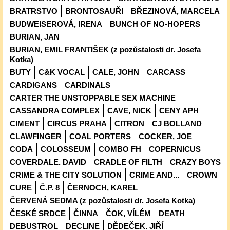
BRATRSTVO
BRONTOSAUŘI
BŘEZINOVÁ, MARCELA
BUDWEISEROVÁ, IRENA
BUNCH OF NO-HOPERS
BURIAN, JAN
BURIAN, EMIL FRANTIŠEK (z pozůstalosti dr. Josefa
Kotka)
BUTY
C&K VOCAL
CALE, JOHN
CARCASS
CARDIGANS
CARDINALS
CARTER THE UNSTOPPABLE SEX MACHINE
CASSANDRA COMPLEX
CAVE, NICK
CENY APH
CIMENT
CIRCUS PRAHA
CITRON
CJ BOLLAND
CLAWFINGER
COAL PORTERS
COCKER, JOE
CODA
COLOSSEUM
COMBO FH
COPERNICUS
COVERDALE. DAVID
CRADLE OF FILTH
CRAZY BOYS
CRIME & THE CITY SOLUTION
CRIME AND...
CROWN
CURE
Č.P. 8
ČERNOCH, KAREL
ČERVENÁ SEDMA (z pozůstalosti dr. Josefa Kotka)
ČESKÉ SRDCE
ČINNA
ČOK, VÍLÉM
DEATH
DEBUSTROL
DECLINE
DĚDEČEK. JIŘÍ