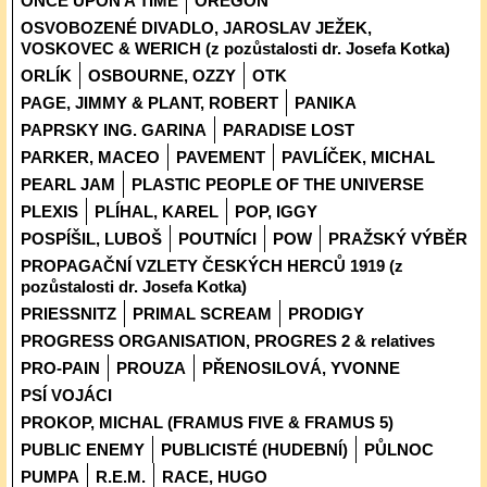
ONCE UPON A TIME
OREGON
OSVOBOZENÉ DIVADLO, JAROSLAV JEŽEK,
VOSKOVEC & WERICH (z pozůstalosti dr. Josefa Kotka)
ORLÍK
OSBOURNE, OZZY
OTK
PAGE, JIMMY & PLANT, ROBERT
PANIKA
PAPRSKY ING. GARINA
PARADISE LOST
PARKER, MACEO
PAVEMENT
PAVLÍČEK, MICHAL
PEARL JAM
PLASTIC PEOPLE OF THE UNIVERSE
PLEXIS
PLÍHAL, KAREL
POP, IGGY
POSPÍŠIL, LUBOŠ
POUTNÍCI
POW
PRAŽSKÝ VÝBĚR
PROPAGAČNÍ VZLETY ČESKÝCH HERCŮ 1919 (z
pozůstalosti dr. Josefa Kotka)
PRIESSNITZ
PRIMAL SCREAM
PRODIGY
PROGRESS ORGANISATION, PROGRES 2 & relatives
PRO-PAIN
PROUZA
PŘENOSILOVÁ, YVONNE
PSÍ VOJÁCI
PROKOP, MICHAL (FRAMUS FIVE & FRAMUS 5)
PUBLIC ENEMY
PUBLICISTÉ (HUDEBNÍ)
PŮLNOC
PUMPA
R.E.M.
RACE, HUGO