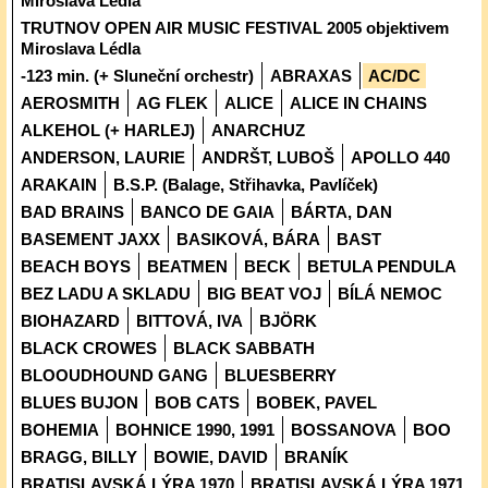
Miroslava Lédla
TRUTNOV OPEN AIR MUSIC FESTIVAL 2005 objektivem
Miroslava Lédla
-123 min. (+ Sluneční orchestr)
ABRAXAS
AC/DC
AEROSMITH
AG FLEK
ALICE
ALICE IN CHAINS
ALKEHOL (+ HARLEJ)
ANARCHUZ
ANDERSON, LAURIE
ANDRŠT, LUBOŠ
APOLLO 440
ARAKAIN
B.S.P. (Balage, Střihavka, Pavlíček)
BAD BRAINS
BANCO DE GAIA
BÁRTA, DAN
BASEMENT JAXX
BASIKOVÁ, BÁRA
BAST
BEACH BOYS
BEATMEN
BECK
BETULA PENDULA
BEZ LADU A SKLADU
BIG BEAT VOJ
BÍLÁ NEMOC
BIOHAZARD
BITTOVÁ, IVA
BJÖRK
BLACK CROWES
BLACK SABBATH
BLOOUDHOUND GANG
BLUESBERRY
BLUES BUJON
BOB CATS
BOBEK, PAVEL
BOHEMIA
BOHNICE 1990, 1991
BOSSANOVA
BOO
BRAGG, BILLY
BOWIE, DAVID
BRANÍK
BRATISLAVSKÁ LÝRA 1970
BRATISLAVSKÁ LÝRA 1971