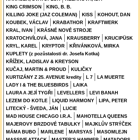
KING CRIMSON
KING, B. B.
KILLING JOKE (JAZ COLEMAN)
KISS
KOHOUT, DAN
KOUBEK, VÁCLAV
KRABATHOR
KRAFTWERK
KRAL, IVAN
KRÁSNÉ NOVÉ STROJE
KRATOCHVÍLOVÁ, JANA
KRAUSBERRY
KRUCIPÜSK
KRYL, KAREL
KRYPTOR
KŘIVÁNKOVÁ, MIRKA
KUPLETY (z pozůstalosti dr. Josefa Kotka)
KŘÍŽEK, LADISLAV & KREYSON
KUČAJ, MARTIN & PROUD
KULIČKY
KURTIZÁNY Z 25. AVENUE kredity
L 7
LA MUERTE
LADY I & THE BLUESBIRDS
LAIKA
LAURA A JEJÍ TYGŘI
LEVELLERS
LEVI BANAH
LEZEM DO KOTLE
LIQUID HARMONY
LIPA, PETER
LITECKÝ - ŠVEDA, JÁN
LUCIE
MAD HOUSE CHICAGO I.R.A.
MAHOTELLA QUEENS
MAJEROVY BRZDOVÉ TABULKY
MAJKLŮV STRÝČEK
MÁMA BUBO
MARLENE
MARSYAS
MASOMLEJN
MASSIVE ATTACK
MASTER'S HAMMER
MATADORS