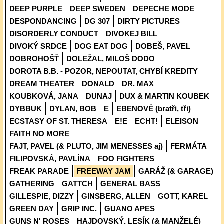
DEEP PURPLE
DEEP SWEDEN
DEPECHE MODE
DESPONDANCING
DG 307
DIRTY PICTURES
DISORDERLY CONDUCT
DIVOKEJ BILL
DIVOKÝ SRDCE
DOG EAT DOG
DOBEŠ, PAVEL
DOBROHOŠŤ
DOLEŽAL, MILOŠ DODO
DOROTA B.B. - POZOR, NEPOUTAT, CHYBÍ KREDITY
DREAM THEATER
DONALD
DR. MAX
KOUBKOVÁ, JANA
DUNAJ
DUX & MARTIN KOUBEK
DYBBUK
DYLAN, BOB
E
EBENOVÉ (bratři, tři)
ECSTASY OF ST. THERESA
E!E
ECHT!
ELEISON
FAITH NO MORE
FAJT, PAVEL (& PLUTO, JIM MENESSES aj)
FERMÁTA
FILIPOVSKÁ, PAVLÍNA
FOO FIGHTERS
FREAK PARADE
FREEWAY JAM
GARÁŽ (& GARAGE)
GATHERING
GATTCH
GENERAL BASS
GILLESPIE, DIZZY
GINSBERG, ALLEN
GOTT, KAREL
GREEN DAY
GRIP INC.
GUANO APES
GUNS N' ROSES
HAJDOVSKÝ, LESÍK (& MANŽELÉ)