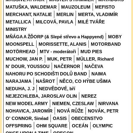
MATUŠKA, WALDEMAR
MAUZOLEUM
MEFISTO
MERCHANT, NATALIE
MERLIN
MERTA, VLADIMÍR
METALLICA
MILCOVÁ, PAVLA
MILÉ TVÁŘE
MINISTRY
MŇÁGA A ŽĎORP (& Slepé střevo a Happyend)
MOBY
MOONSPELL
MORISSETTE, ALANIS
MOTORBAND
MOTÖRHEAD
MTV - moderátoři
MUD PIES
MUCHOW, JAN P.
MUK, PETR
MÜLLER, Richard
N' DOUR, YOUSSOU
NAČERNOR
NAČEVA
NAHORU PO SCHODIŠTI DOLŮ BAND
NAIMA
NARAJAMA
NAŠROT
NĚCO, CO HÝBE UŠIMA
NEDUHA, J. J
NEDVĚDOVÉ, bří
NEJEZCHLEBA, JAROSLAV OLIN
NEREZ
NEW MODEL ARMY
NIEMEN, CZESLAW
NIRVANA
NOHAVICA, JAROMÍR
NOVÁ RŮŽE
NOVÁK, PETR
O' CONNOR, Sinéad
OASIS
OBECENSTVO
OFFSPRING
OHM SQUARE
OCEÁN
OLYMPIC