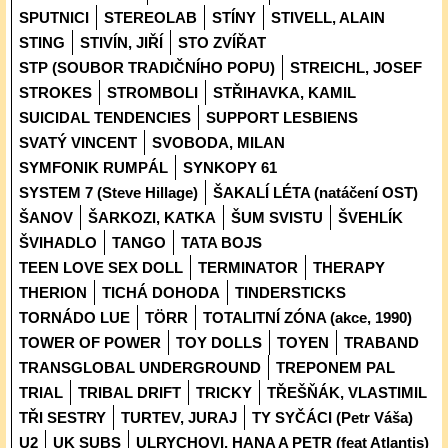
SPUTNICI
STEREOLAB
STÍNY
STIVELL, ALAIN
STING
STIVÍN, JIŘÍ
STO ZVÍŘAT
STP (SOUBOR TRADIČNÍHO POPU)
STREICHL, JOSEF
STROKES
STROMBOLI
STŘIHAVKA, KAMIL
SUICIDAL TENDENCIES
SUPPORT LESBIENS
SVATÝ VINCENT
SVOBODA, MILAN
SYMFONIK RUMPÁL
SYNKOPY 61
SYSTEM 7 (Steve Hillage)
ŠAKALÍ LÉTA (natáčení OST)
ŠANOV
ŠARKOZI, KATKA
ŠUM SVISTU
ŠVEHLÍK
ŠVIHADLO
TANGO
TATA BOJS
TEEN LOVE SEX DOLL
TERMINATOR
THERAPY
THERION
TICHÁ DOHODA
TINDERSTICKS
TORNÁDO LUE
TÖRR
TOTALITNÍ ZÓNA (akce, 1990)
TOWER OF POWER
TOY DOLLS
TOYEN
TRABAND
TRANSGLOBAL UNDERGROUND
TREPONEM PAL
TRIAL
TRIBAL DRIFT
TRICKY
TŘEŠŇÁK, VLASTIMIL
TŘI SESTRY
TURTEV, JURAJ
TY SYČÁCI (Petr Váša)
U2
UK SUBS
ULRYCHOVI, HANA A PETR (feat Atlantis)