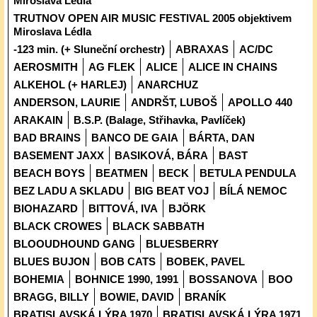
Miroslava Lédla
TRUTNOV OPEN AIR MUSIC FESTIVAL 2005 objektivem
Miroslava Lédla
-123 min. (+ Sluneční orchestr)
ABRAXAS
AC/DC
AEROSMITH
AG FLEK
ALICE
ALICE IN CHAINS
ALKEHOL (+ HARLEJ)
ANARCHUZ
ANDERSON, LAURIE
ANDRŠT, LUBOŠ
APOLLO 440
ARAKAIN
B.S.P. (Balage, Střihavka, Pavlíček)
BAD BRAINS
BANCO DE GAIA
BÁRTA, DAN
BASEMENT JAXX
BASIKOVÁ, BÁRA
BAST
BEACH BOYS
BEATMEN
BECK
BETULA PENDULA
BEZ LADU A SKLADU
BIG BEAT VOJ
BÍLÁ NEMOC
BIOHAZARD
BITTOVÁ, IVA
BJÖRK
BLACK CROWES
BLACK SABBATH
BLOOUDHOUND GANG
BLUESBERRY
BLUES BUJON
BOB CATS
BOBEK, PAVEL
BOHEMIA
BOHNICE 1990, 1991
BOSSANOVA
BOO
BRAGG, BILLY
BOWIE, DAVID
BRANÍK
BRATISLAVSKÁ LÝRA 1970
BRATISLAVSKÁ LÝRA 1971