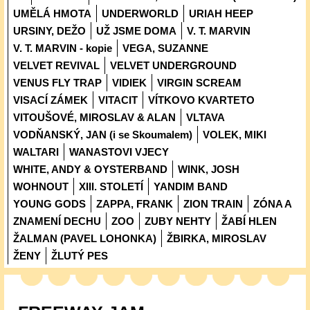
UMĚLÁ HMOTA
UNDERWORLD
URIAH HEEP
URSINY, DEŽO
UŽ JSME DOMA
V. T. MARVIN
V. T. MARVIN - kopie
VEGA, SUZANNE
VELVET REVIVAL
VELVET UNDERGROUND
VENUS FLY TRAP
VIDIEK
VIRGIN SCREAM
VISACÍ ZÁMEK
VITACIT
VÍTKOVO KVARTETO
VITOUŠOVÉ, MIROSLAV & ALAN
VLTAVA
VODŇANSKÝ, JAN (i se Skoumalem)
VOLEK, MIKI
WALTARI
WANASTOVI VJECY
WHITE, ANDY & OYSTERBAND
WINK, JOSH
WOHNOUT
XIII. STOLETÍ
YANDIM BAND
YOUNG GODS
ZAPPA, FRANK
ZION TRAIN
ZÓNA A
ZNAMENÍ DECHU
ZOO
ZUBY NEHTY
ŽABÍ HLEN
ŽALMAN (PAVEL LOHONKA)
ŽBIRKA, MIROSLAV
ŽENY
ŽLUTÝ PES