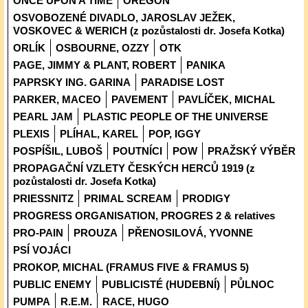
ONCE UPON A TIME
OREGON
OSVOBOZENÉ DIVADLO, JAROSLAV JEŽEK,
VOSKOVEC & WERICH (z pozůstalosti dr. Josefa Kotka)
ORLÍK
OSBOURNE, OZZY
OTK
PAGE, JIMMY & PLANT, ROBERT
PANIKA
PAPRSKY ING. GARINA
PARADISE LOST
PARKER, MACEO
PAVEMENT
PAVLÍČEK, MICHAL
PEARL JAM
PLASTIC PEOPLE OF THE UNIVERSE
PLEXIS
PLÍHAL, KAREL
POP, IGGY
POSPÍŠIL, LUBOŠ
POUTNÍCI
POW
PRAŽSKÝ VÝBĚR
PROPAGAČNÍ VZLETY ČESKÝCH HERCŮ 1919 (z
pozůstalosti dr. Josefa Kotka)
PRIESSNITZ
PRIMAL SCREAM
PRODIGY
PROGRESS ORGANISATION, PROGRES 2 & relatives
PRO-PAIN
PROUZA
PŘENOSILOVÁ, YVONNE
PSÍ VOJÁCI
PROKOP, MICHAL (FRAMUS FIVE & FRAMUS 5)
PUBLIC ENEMY
PUBLICISTÉ (HUDEBNÍ)
PŮLNOC
PUMPA
R.E.M.
RACE, HUGO