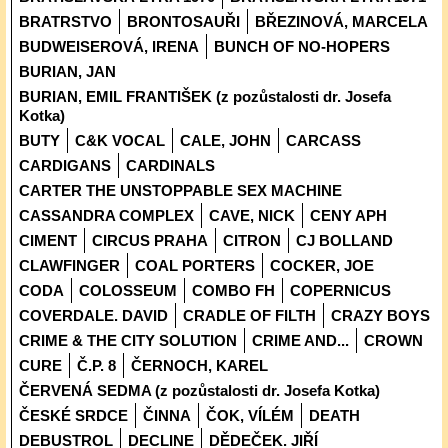
BRATRSTVO
BRONTOSAUŘI
BŘEZINOVÁ, MARCELA
BUDWEISEROVÁ, IRENA
BUNCH OF NO-HOPERS
BURIAN, JAN
BURIAN, EMIL FRANTIŠEK (z pozůstalosti dr. Josefa
Kotka)
BUTY
C&K VOCAL
CALE, JOHN
CARCASS
CARDIGANS
CARDINALS
CARTER THE UNSTOPPABLE SEX MACHINE
CASSANDRA COMPLEX
CAVE, NICK
CENY APH
CIMENT
CIRCUS PRAHA
CITRON
CJ BOLLAND
CLAWFINGER
COAL PORTERS
COCKER, JOE
CODA
COLOSSEUM
COMBO FH
COPERNICUS
COVERDALE. DAVID
CRADLE OF FILTH
CRAZY BOYS
CRIME & THE CITY SOLUTION
CRIME AND...
CROWN
CURE
Č.P. 8
ČERNOCH, KAREL
ČERVENÁ SEDMA (z pozůstalosti dr. Josefa Kotka)
ČESKÉ SRDCE
ČINNA
ČOK, VÍLÉM
DEATH
DEBUSTROL
DECLINE
DĚDEČEK. JIŘÍ