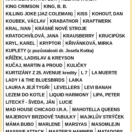
KING CRIMSON
KING, B. B.
KILLING JOKE (JAZ COLEMAN)
KISS
KOHOUT, DAN
KOUBEK, VÁCLAV
KRABATHOR
KRAFTWERK
KRAL, IVAN
KRÁSNÉ NOVÉ STROJE
KRATOCHVÍLOVÁ, JANA
KRAUSBERRY
KRUCIPÜSK
KRYL, KAREL
KRYPTOR
KŘIVÁNKOVÁ, MIRKA
KUPLETY (z pozůstalosti dr. Josefa Kotka)
KŘÍŽEK, LADISLAV & KREYSON
KUČAJ, MARTIN & PROUD
KULIČKY
KURTIZÁNY Z 25. AVENUE kredity
L 7
LA MUERTE
LADY I & THE BLUESBIRDS
LAIKA
LAURA A JEJÍ TYGŘI
LEVELLERS
LEVI BANAH
LEZEM DO KOTLE
LIQUID HARMONY
LIPA, PETER
LITECKÝ - ŠVEDA, JÁN
LUCIE
MAD HOUSE CHICAGO I.R.A.
MAHOTELLA QUEENS
MAJEROVY BRZDOVÉ TABULKY
MAJKLŮV STRÝČEK
MÁMA BUBO
MARLENE
MARSYAS
MASOMLEJN
MASSIVE ATTACK
MASTER'S HAMMER
MATADORS