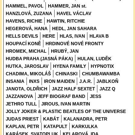
HAMMEL, PAVOL
HAMMER, JAN st.
HANZLOVÁ, ZUZANA
HAVEL VÁCLAV
HAVENS, RICHIE
HAWTIN, RITCHIE
HEGEROVÁ, HANA
HEDL, JAN SAHARA
HELLS DEVILS
HERE
HLAS, IVAN
HLAVA B
HOUPACÍ KONĚ
HRDINOVÉ NOVÉ FRONTY
HROMEK, MICHAL
HRUBÝ, JAN
HUDBA PRAHA (JASNÁ PÁKA)
HULAN, LUDĚK
HUTKA, JAROSLAV
HYENA FAMILY
HYPNOTIX
CHADIMA, MIKOLÁŠ
CHINASKI
CHUMBAWAMBA
INSANIA
INXS
IRON MAIDEN
J.A.R.
JABLKOŇ
JANOTA, OLDŘICH
JAZZ HALF SEXTET
JAZZ Q
JAZZANOVA
JEFF BIOGRAF BAND
JESS
JETHRO TULL
JIROUS, IVAN MARTIN
JOLLY JOKER & PLASTIC BEATLES OF THE UNIVERSE
JUDAS PRIEST
KABÁT
KALANADRA, PETR
KAPLAN, PETR
KATAPULT
KARKULKA
KARÁSEK, SVATOPLUK
KELAROVÁ, IDA