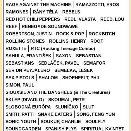
RAGE AGAINST THE MACHINE
RAMAZZOTTI, EROS
RAMONES
RÁNY TĚLA
REBELS
RED HOT CHILI PEPPERS
REDL, VLASTA
REED, LOU
REEF
RENEGADE SOUNDWAWE
ROBERTSON, JUSTIN
ROCK & POP
ROCKBITCH
ROLLING STONES
ROLLINS, HENRY
ROOT
ROXETTE
RTC (Rocking Teenage Combo)
SAHULA, FRANTIŠEK
SAXON
SEBASTIAN
SEBASTIANS
SEDLÁČEK, PAVEL
SEMAFOR
SER UN PEYJALERO
SEMELKA, LEŠEK
SEX PISTOLS
SHALOM
SHOENFELT, PHIL
SIMON, PAUL
SIOUXSIE AND THE BANSHEES (& The Creatures)
SKLEP (DIVADLO)
SKOUMAL, PETR
SLOBODNÁ EURÓPA
SLUNÍČKO
SLUT
SMITH, PATTI
SNAKE EATERS
SONG, FENG YUN
SONIC YOUTH
SOUKUP, CHARLIE
SOULFLY
SOUNDGARDEN
SPANISH FLYS
SPIRITUÁL KVINTET