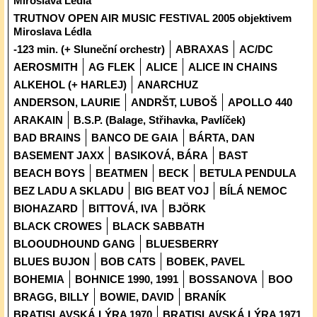
Miroslava Lédla
TRUTNOV OPEN AIR MUSIC FESTIVAL 2005 objektivem
Miroslava Lédla
-123 min. (+ Sluneční orchestr)
ABRAXAS
AC/DC
AEROSMITH
AG FLEK
ALICE
ALICE IN CHAINS
ALKEHOL (+ HARLEJ)
ANARCHUZ
ANDERSON, LAURIE
ANDRŠT, LUBOŠ
APOLLO 440
ARAKAIN
B.S.P. (Balage, Střihavka, Pavlíček)
BAD BRAINS
BANCO DE GAIA
BÁRTA, DAN
BASEMENT JAXX
BASIKOVÁ, BÁRA
BAST
BEACH BOYS
BEATMEN
BECK
BETULA PENDULA
BEZ LADU A SKLADU
BIG BEAT VOJ
BÍLÁ NEMOC
BIOHAZARD
BITTOVÁ, IVA
BJÖRK
BLACK CROWES
BLACK SABBATH
BLOOUDHOUND GANG
BLUESBERRY
BLUES BUJON
BOB CATS
BOBEK, PAVEL
BOHEMIA
BOHNICE 1990, 1991
BOSSANOVA
BOO
BRAGG, BILLY
BOWIE, DAVID
BRANÍK
BRATISLAVSKÁ LÝRA 1970
BRATISLAVSKÁ LÝRA 1971