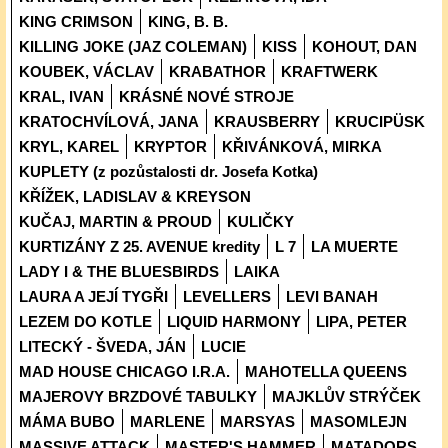
KING CRIMSON
KING, B. B.
KILLING JOKE (JAZ COLEMAN)
KISS
KOHOUT, DAN
KOUBEK, VÁCLAV
KRABATHOR
KRAFTWERK
KRAL, IVAN
KRÁSNÉ NOVÉ STROJE
KRATOCHVÍLOVÁ, JANA
KRAUSBERRY
KRUCIPÜSK
KRYL, KAREL
KRYPTOR
KŘIVÁNKOVÁ, MIRKA
KUPLETY (z pozůstalosti dr. Josefa Kotka)
KŘÍŽEK, LADISLAV & KREYSON
KUČAJ, MARTIN & PROUD
KULIČKY
KURTIZÁNY Z 25. AVENUE kredity
L 7
LA MUERTE
LADY I & THE BLUESBIRDS
LAIKA
LAURA A JEJÍ TYGŘI
LEVELLERS
LEVI BANAH
LEZEM DO KOTLE
LIQUID HARMONY
LIPA, PETER
LITECKÝ - ŠVEDA, JÁN
LUCIE
MAD HOUSE CHICAGO I.R.A.
MAHOTELLA QUEENS
MAJEROVY BRZDOVÉ TABULKY
MAJKLŮV STRÝČEK
MÁMA BUBO
MARLENE
MARSYAS
MASOMLEJN
MASSIVE ATTACK
MASTER'S HAMMER
MATADORS