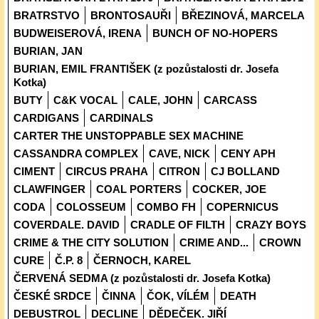
BRATRSTVO
BRONTOSAUŘI
BŘEZINOVÁ, MARCELA
BUDWEISEROVÁ, IRENA
BUNCH OF NO-HOPERS
BURIAN, JAN
BURIAN, EMIL FRANTIŠEK (z pozůstalosti dr. Josefa
Kotka)
BUTY
C&K VOCAL
CALE, JOHN
CARCASS
CARDIGANS
CARDINALS
CARTER THE UNSTOPPABLE SEX MACHINE
CASSANDRA COMPLEX
CAVE, NICK
CENY APH
CIMENT
CIRCUS PRAHA
CITRON
CJ BOLLAND
CLAWFINGER
COAL PORTERS
COCKER, JOE
CODA
COLOSSEUM
COMBO FH
COPERNICUS
COVERDALE. DAVID
CRADLE OF FILTH
CRAZY BOYS
CRIME & THE CITY SOLUTION
CRIME AND...
CROWN
CURE
Č.P. 8
ČERNOCH, KAREL
ČERVENÁ SEDMA (z pozůstalosti dr. Josefa Kotka)
ČESKÉ SRDCE
ČINNA
ČOK, VÍLÉM
DEATH
DEBUSTROL
DECLINE
DĚDEČEK. JIŘÍ