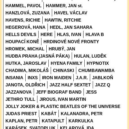
HAMMEL, PAVOL
HAMMER, JAN st.
HANZLOVÁ, ZUZANA
HAVEL VÁCLAV
HAVENS, RICHIE
HAWTIN, RITCHIE
HEGEROVÁ, HANA
HEDL, JAN SAHARA
HELLS DEVILS
HERE
HLAS, IVAN
HLAVA B
HOUPACÍ KONĚ
HRDINOVÉ NOVÉ FRONTY
HROMEK, MICHAL
HRUBÝ, JAN
HUDBA PRAHA (JASNÁ PÁKA)
HULAN, LUDĚK
HUTKA, JAROSLAV
HYENA FAMILY
HYPNOTIX
CHADIMA, MIKOLÁŠ
CHINASKI
CHUMBAWAMBA
INSANIA
INXS
IRON MAIDEN
J.A.R.
JABLKOŇ
JANOTA, OLDŘICH
JAZZ HALF SEXTET
JAZZ Q
JAZZANOVA
JEFF BIOGRAF BAND
JESS
JETHRO TULL
JIROUS, IVAN MARTIN
JOLLY JOKER & PLASTIC BEATLES OF THE UNIVERSE
JUDAS PRIEST
KABÁT
KALANADRA, PETR
KAPLAN, PETR
KATAPULT
KARKULKA
KARÁSEK, SVATOPLUK
KELAROVÁ, IDA