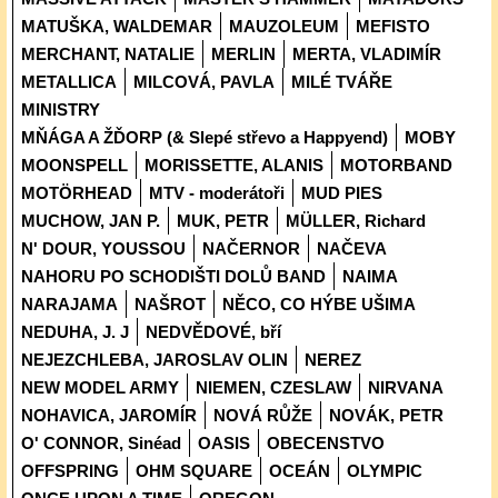
MATUŠKA, WALDEMAR
MAUZOLEUM
MEFISTO
MERCHANT, NATALIE
MERLIN
MERTA, VLADIMÍR
METALLICA
MILCOVÁ, PAVLA
MILÉ TVÁŘE
MINISTRY
MŇÁGA A ŽĎORP (& Slepé střevo a Happyend)
MOBY
MOONSPELL
MORISSETTE, ALANIS
MOTORBAND
MOTÖRHEAD
MTV - moderátoři
MUD PIES
MUCHOW, JAN P.
MUK, PETR
MÜLLER, Richard
N' DOUR, YOUSSOU
NAČERNOR
NAČEVA
NAHORU PO SCHODIŠTI DOLŮ BAND
NAIMA
NARAJAMA
NAŠROT
NĚCO, CO HÝBE UŠIMA
NEDUHA, J. J
NEDVĚDOVÉ, bří
NEJEZCHLEBA, JAROSLAV OLIN
NEREZ
NEW MODEL ARMY
NIEMEN, CZESLAW
NIRVANA
NOHAVICA, JAROMÍR
NOVÁ RŮŽE
NOVÁK, PETR
O' CONNOR, Sinéad
OASIS
OBECENSTVO
OFFSPRING
OHM SQUARE
OCEÁN
OLYMPIC