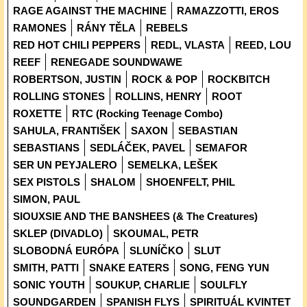
RAGE AGAINST THE MACHINE
RAMAZZOTTI, EROS
RAMONES
RÁNY TĚLA
REBELS
RED HOT CHILI PEPPERS
REDL, VLASTA
REED, LOU
REEF
RENEGADE SOUNDWAWE
ROBERTSON, JUSTIN
ROCK & POP
ROCKBITCH
ROLLING STONES
ROLLINS, HENRY
ROOT
ROXETTE
RTC (Rocking Teenage Combo)
SAHULA, FRANTIŠEK
SAXON
SEBASTIAN
SEBASTIANS
SEDLÁČEK, PAVEL
SEMAFOR
SER UN PEYJALERO
SEMELKA, LEŠEK
SEX PISTOLS
SHALOM
SHOENFELT, PHIL
SIMON, PAUL
SIOUXSIE AND THE BANSHEES (& The Creatures)
SKLEP (DIVADLO)
SKOUMAL, PETR
SLOBODNÁ EURÓPA
SLUNÍČKO
SLUT
SMITH, PATTI
SNAKE EATERS
SONG, FENG YUN
SONIC YOUTH
SOUKUP, CHARLIE
SOULFLY
SOUNDGARDEN
SPANISH FLYS
SPIRITUÁL KVINTET