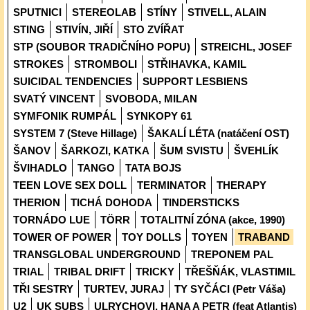
SPUTNICI
STEREOLAB
STÍNY
STIVELL, ALAIN
STING
STIVÍN, JIŘÍ
STO ZVÍŘAT
STP (SOUBOR TRADIČNÍHO POPU)
STREICHL, JOSEF
STROKES
STROMBOLI
STŘIHAVKA, KAMIL
SUICIDAL TENDENCIES
SUPPORT LESBIENS
SVATÝ VINCENT
SVOBODA, MILAN
SYMFONIK RUMPÁL
SYNKOPY 61
SYSTEM 7 (Steve Hillage)
ŠAKALÍ LÉTA (natáčení OST)
ŠANOV
ŠARKOZI, KATKA
ŠUM SVISTU
ŠVEHLÍK
ŠVIHADLO
TANGO
TATA BOJS
TEEN LOVE SEX DOLL
TERMINATOR
THERAPY
THERION
TICHÁ DOHODA
TINDERSTICKS
TORNÁDO LUE
TÖRR
TOTALITNÍ ZÓNA (akce, 1990)
TOWER OF POWER
TOY DOLLS
TOYEN
TRABAND
TRANSGLOBAL UNDERGROUND
TREPONEM PAL
TRIAL
TRIBAL DRIFT
TRICKY
TŘEŠŇÁK, VLASTIMIL
TŘI SESTRY
TURTEV, JURAJ
TY SYČÁCI (Petr Váša)
U2
UK SUBS
ULRYCHOVI, HANA A PETR (feat Atlantis)