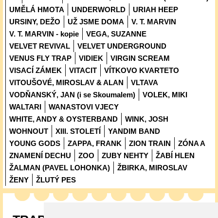
UMĚLÁ HMOTA
UNDERWORLD
URIAH HEEP
URSINY, DEŽO
UŽ JSME DOMA
V. T. MARVIN
V. T. MARVIN - kopie
VEGA, SUZANNE
VELVET REVIVAL
VELVET UNDERGROUND
VENUS FLY TRAP
VIDIEK
VIRGIN SCREAM
VISACÍ ZÁMEK
VITACIT
VÍTKOVO KVARTETO
VITOUŠOVÉ, MIROSLAV & ALAN
VLTAVA
VODŇANSKÝ, JAN (i se Skoumalem)
VOLEK, MIKI
WALTARI
WANASTOVI VJECY
WHITE, ANDY & OYSTERBAND
WINK, JOSH
WOHNOUT
XIII. STOLETÍ
YANDIM BAND
YOUNG GODS
ZAPPA, FRANK
ZION TRAIN
ZÓNA A
ZNAMENÍ DECHU
ZOO
ZUBY NEHTY
ŽABÍ HLEN
ŽALMAN (PAVEL LOHONKA)
ŽBIRKA, MIROSLAV
ŽENY
ŽLUTÝ PES