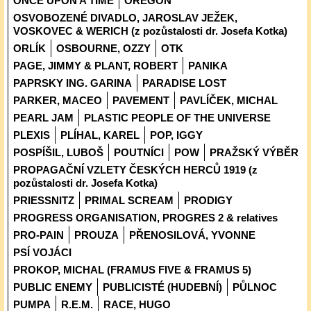
ONCE UPON A TIME
OREGON
OSVOBOZENÉ DIVADLO, JAROSLAV JEŽEK,
VOSKOVEC & WERICH (z pozůstalosti dr. Josefa Kotka)
ORLÍK
OSBOURNE, OZZY
OTK
PAGE, JIMMY & PLANT, ROBERT
PANIKA
PAPRSKY ING. GARINA
PARADISE LOST
PARKER, MACEO
PAVEMENT
PAVLÍČEK, MICHAL
PEARL JAM
PLASTIC PEOPLE OF THE UNIVERSE
PLEXIS
PLÍHAL, KAREL
POP, IGGY
POSPÍŠIL, LUBOŠ
POUTNÍCI
POW
PRAŽSKÝ VÝBĚR
PROPAGAČNÍ VZLETY ČESKÝCH HERCŮ 1919 (z
pozůstalosti dr. Josefa Kotka)
PRIESSNITZ
PRIMAL SCREAM
PRODIGY
PROGRESS ORGANISATION, PROGRES 2 & relatives
PRO-PAIN
PROUZA
PŘENOSILOVÁ, YVONNE
PSÍ VOJÁCI
PROKOP, MICHAL (FRAMUS FIVE & FRAMUS 5)
PUBLIC ENEMY
PUBLICISTÉ (HUDEBNÍ)
PŮLNOC
PUMPA
R.E.M.
RACE, HUGO