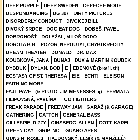
DEEP PURPLE
DEEP SWEDEN
DEPECHE MODE
DESPONDANCING
DG 307
DIRTY PICTURES
DISORDERLY CONDUCT
DIVOKEJ BILL
DIVOKÝ SRDCE
DOG EAT DOG
DOBEŠ, PAVEL
DOBROHOŠŤ
DOLEŽAL, MILOŠ DODO
DOROTA B.B. - POZOR, NEPOUTAT, CHYBÍ KREDITY
DREAM THEATER
DONALD
DR. MAX
KOUBKOVÁ, JANA
DUNAJ
DUX & MARTIN KOUBEK
DYBBUK
DYLAN, BOB
E
EBENOVÉ (bratři, tři)
ECSTASY OF ST. THERESA
E!E
ECHT!
ELEISON
FAITH NO MORE
FAJT, PAVEL (& PLUTO, JIM MENESSES aj)
FERMÁTA
FILIPOVSKÁ, PAVLÍNA
FOO FIGHTERS
FREAK PARADE
FREEWAY JAM
GARÁŽ (& GARAGE)
GATHERING
GATTCH
GENERAL BASS
GILLESPIE, DIZZY
GINSBERG, ALLEN
GOTT, KAREL
GREEN DAY
GRIP INC.
GUANO APES
GUNS N' ROSES
HAJDOVSKÝ, LESÍK (& MANŽELÉ)