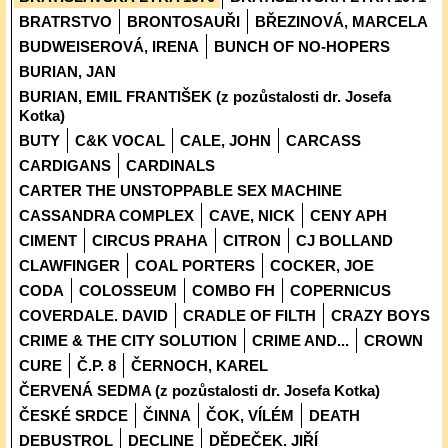
BRATRSTVO
BRONTOSAUŘI
BŘEZINOVÁ, MARCELA
BUDWEISEROVÁ, IRENA
BUNCH OF NO-HOPERS
BURIAN, JAN
BURIAN, EMIL FRANTIŠEK (z pozůstalosti dr. Josefa
Kotka)
BUTY
C&K VOCAL
CALE, JOHN
CARCASS
CARDIGANS
CARDINALS
CARTER THE UNSTOPPABLE SEX MACHINE
CASSANDRA COMPLEX
CAVE, NICK
CENY APH
CIMENT
CIRCUS PRAHA
CITRON
CJ BOLLAND
CLAWFINGER
COAL PORTERS
COCKER, JOE
CODA
COLOSSEUM
COMBO FH
COPERNICUS
COVERDALE. DAVID
CRADLE OF FILTH
CRAZY BOYS
CRIME & THE CITY SOLUTION
CRIME AND...
CROWN
CURE
Č.P. 8
ČERNOCH, KAREL
ČERVENÁ SEDMA (z pozůstalosti dr. Josefa Kotka)
ČESKÉ SRDCE
ČINNA
ČOK, VÍLÉM
DEATH
DEBUSTROL
DECLINE
DĚDEČEK. JIŘÍ