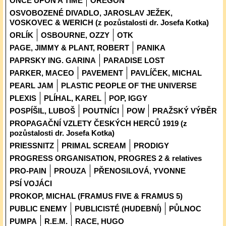
ONCE UPON A TIME
OREGON
OSVOBOZENÉ DIVADLO, JAROSLAV JEŽEK,
VOSKOVEC & WERICH (z pozůstalosti dr. Josefa Kotka)
ORLÍK
OSBOURNE, OZZY
OTK
PAGE, JIMMY & PLANT, ROBERT
PANIKA
PAPRSKY ING. GARINA
PARADISE LOST
PARKER, MACEO
PAVEMENT
PAVLÍČEK, MICHAL
PEARL JAM
PLASTIC PEOPLE OF THE UNIVERSE
PLEXIS
PLÍHAL, KAREL
POP, IGGY
POSPÍŠIL, LUBOŠ
POUTNÍCI
POW
PRAŽSKÝ VÝBĚR
PROPAGAČNÍ VZLETY ČESKÝCH HERCŮ 1919 (z
pozůstalosti dr. Josefa Kotka)
PRIESSNITZ
PRIMAL SCREAM
PRODIGY
PROGRESS ORGANISATION, PROGRES 2 & relatives
PRO-PAIN
PROUZA
PŘENOSILOVÁ, YVONNE
PSÍ VOJÁCI
PROKOP, MICHAL (FRAMUS FIVE & FRAMUS 5)
PUBLIC ENEMY
PUBLICISTÉ (HUDEBNÍ)
PŮLNOC
PUMPA
R.E.M.
RACE, HUGO