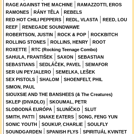
RAGE AGAINST THE MACHINE
RAMAZZOTTI, EROS
RAMONES
RÁNY TĚLA
REBELS
RED HOT CHILI PEPPERS
REDL, VLASTA
REED, LOU
REEF
RENEGADE SOUNDWAWE
ROBERTSON, JUSTIN
ROCK & POP
ROCKBITCH
ROLLING STONES
ROLLINS, HENRY
ROOT
ROXETTE
RTC (Rocking Teenage Combo)
SAHULA, FRANTIŠEK
SAXON
SEBASTIAN
SEBASTIANS
SEDLÁČEK, PAVEL
SEMAFOR
SER UN PEYJALERO
SEMELKA, LEŠEK
SEX PISTOLS
SHALOM
SHOENFELT, PHIL
SIMON, PAUL
SIOUXSIE AND THE BANSHEES (& The Creatures)
SKLEP (DIVADLO)
SKOUMAL, PETR
SLOBODNÁ EURÓPA
SLUNÍČKO
SLUT
SMITH, PATTI
SNAKE EATERS
SONG, FENG YUN
SONIC YOUTH
SOUKUP, CHARLIE
SOULFLY
SOUNDGARDEN
SPANISH FLYS
SPIRITUÁL KVINTET