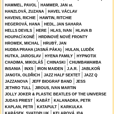
HAMMEL, PAVOL
HAMMER, JAN st.
HANZLOVÁ, ZUZANA
HAVEL VÁCLAV
HAVENS, RICHIE
HAWTIN, RITCHIE
HEGEROVÁ, HANA
HEDL, JAN SAHARA
HELLS DEVILS
HERE
HLAS, IVAN
HLAVA B
HOUPACÍ KONĚ
HRDINOVÉ NOVÉ FRONTY
HROMEK, MICHAL
HRUBÝ, JAN
HUDBA PRAHA (JASNÁ PÁKA)
HULAN, LUDĚK
HUTKA, JAROSLAV
HYENA FAMILY
HYPNOTIX
CHADIMA, MIKOLÁŠ
CHINASKI
CHUMBAWAMBA
INSANIA
INXS
IRON MAIDEN
J.A.R.
JABLKOŇ
JANOTA, OLDŘICH
JAZZ HALF SEXTET
JAZZ Q
JAZZANOVA
JEFF BIOGRAF BAND
JESS
JETHRO TULL
JIROUS, IVAN MARTIN
JOLLY JOKER & PLASTIC BEATLES OF THE UNIVERSE
JUDAS PRIEST
KABÁT
KALANADRA, PETR
KAPLAN, PETR
KATAPULT
KARKULKA
KARÁSEK, SVATOPLUK
KELAROVÁ, IDA