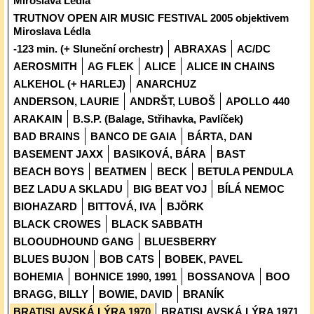
Miroslava Lédla
TRUTNOV OPEN AIR MUSIC FESTIVAL 2005 objektivem
Miroslava Lédla
-123 min. (+ Sluneční orchestr)
ABRAXAS
AC/DC
AEROSMITH
AG FLEK
ALICE
ALICE IN CHAINS
ALKEHOL (+ HARLEJ)
ANARCHUZ
ANDERSON, LAURIE
ANDRŠT, LUBOŠ
APOLLO 440
ARAKAIN
B.S.P. (Balage, Střihavka, Pavlíček)
BAD BRAINS
BANCO DE GAIA
BÁRTA, DAN
BASEMENT JAXX
BASIKOVÁ, BÁRA
BAST
BEACH BOYS
BEATMEN
BECK
BETULA PENDULA
BEZ LADU A SKLADU
BIG BEAT VOJ
BÍLÁ NEMOC
BIOHAZARD
BITTOVÁ, IVA
BJÖRK
BLACK CROWES
BLACK SABBATH
BLOOUDHOUND GANG
BLUESBERRY
BLUES BUJON
BOB CATS
BOBEK, PAVEL
BOHEMIA
BOHNICE 1990, 1991
BOSSANOVA
BOO
BRAGG, BILLY
BOWIE, DAVID
BRANÍK
BRATISLAVSKÁ LÝRA 1970
BRATISLAVSKÁ LÝRA 1971