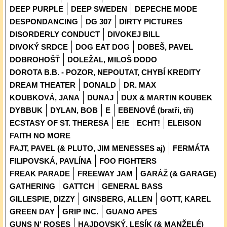
DEEP PURPLE
DEEP SWEDEN
DEPECHE MODE
DESPONDANCING
DG 307
DIRTY PICTURES
DISORDERLY CONDUCT
DIVOKEJ BILL
DIVOKÝ SRDCE
DOG EAT DOG
DOBEŠ, PAVEL
DOBROHOŠŤ
DOLEŽAL, MILOŠ DODO
DOROTA B.B. - POZOR, NEPOUTAT, CHYBÍ KREDITY
DREAM THEATER
DONALD
DR. MAX
KOUBKOVÁ, JANA
DUNAJ
DUX & MARTIN KOUBEK
DYBBUK
DYLAN, BOB
E
EBENOVÉ (bratři, tři)
ECSTASY OF ST. THERESA
E!E
ECHT!
ELEISON
FAITH NO MORE
FAJT, PAVEL (& PLUTO, JIM MENESSES aj)
FERMÁTA
FILIPOVSKÁ, PAVLÍNA
FOO FIGHTERS
FREAK PARADE
FREEWAY JAM
GARÁŽ (& GARAGE)
GATHERING
GATTCH
GENERAL BASS
GILLESPIE, DIZZY
GINSBERG, ALLEN
GOTT, KAREL
GREEN DAY
GRIP INC.
GUANO APES
GUNS N' ROSES
HAJDOVSKÝ, LESÍK (& MANŽELÉ)