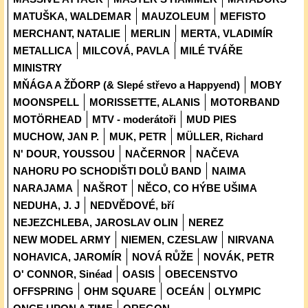
MATUŠKA, WALDEMAR
MAUZOLEUM
MEFISTO
MERCHANT, NATALIE
MERLIN
MERTA, VLADIMÍR
METALLICA
MILCOVÁ, PAVLA
MILÉ TVÁŘE
MINISTRY
MŇÁGA A ŽĎORP (& Slepé střevo a Happyend)
MOBY
MOONSPELL
MORISSETTE, ALANIS
MOTORBAND
MOTÖRHEAD
MTV - moderátoři
MUD PIES
MUCHOW, JAN P.
MUK, PETR
MÜLLER, Richard
N' DOUR, YOUSSOU
NAČERNOR
NAČEVA
NAHORU PO SCHODIŠTI DOLŮ BAND
NAIMA
NARAJAMA
NAŠROT
NĚCO, CO HÝBE UŠIMA
NEDUHA, J. J
NEDVĚDOVÉ, bří
NEJEZCHLEBA, JAROSLAV OLIN
NEREZ
NEW MODEL ARMY
NIEMEN, CZESLAW
NIRVANA
NOHAVICA, JAROMÍR
NOVÁ RŮŽE
NOVÁK, PETR
O' CONNOR, Sinéad
OASIS
OBECENSTVO
OFFSPRING
OHM SQUARE
OCEÁN
OLYMPIC