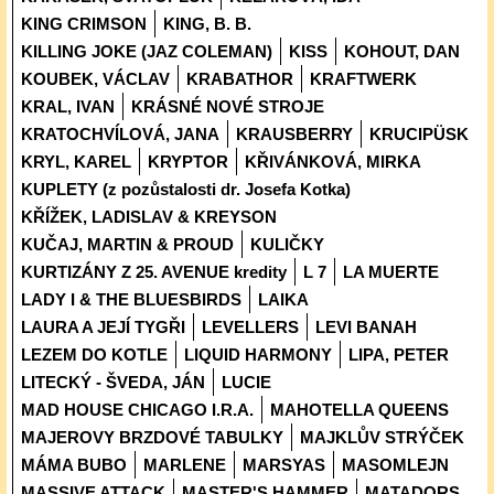
KING CRIMSON
KING, B. B.
KILLING JOKE (JAZ COLEMAN)
KISS
KOHOUT, DAN
KOUBEK, VÁCLAV
KRABATHOR
KRAFTWERK
KRAL, IVAN
KRÁSNÉ NOVÉ STROJE
KRATOCHVÍLOVÁ, JANA
KRAUSBERRY
KRUCIPÜSK
KRYL, KAREL
KRYPTOR
KŘIVÁNKOVÁ, MIRKA
KUPLETY (z pozůstalosti dr. Josefa Kotka)
KŘÍŽEK, LADISLAV & KREYSON
KUČAJ, MARTIN & PROUD
KULIČKY
KURTIZÁNY Z 25. AVENUE kredity
L 7
LA MUERTE
LADY I & THE BLUESBIRDS
LAIKA
LAURA A JEJÍ TYGŘI
LEVELLERS
LEVI BANAH
LEZEM DO KOTLE
LIQUID HARMONY
LIPA, PETER
LITECKÝ - ŠVEDA, JÁN
LUCIE
MAD HOUSE CHICAGO I.R.A.
MAHOTELLA QUEENS
MAJEROVY BRZDOVÉ TABULKY
MAJKLŮV STRÝČEK
MÁMA BUBO
MARLENE
MARSYAS
MASOMLEJN
MASSIVE ATTACK
MASTER'S HAMMER
MATADORS