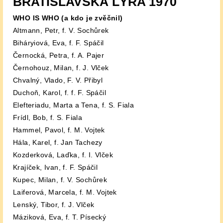
BRATISLAVSKÁ LÝRA 1970
WHO IS WHO (a kdo je zvěčnil)
Altmann, Petr, f. V. Sochůrek
Biháryiová, Eva, f. F. Spáčil
Černocká, Petra, f. A. Pajer
Černohouz, Milan, f. J. Vlček
Chvalný, Vlado, F. V. Přibyl
Duchoň, Karol, f. f. F. Spáčil
Elefteriadu, Marta a Tena, f. S. Fiala
Frídl, Bob, f. S. Fiala
Hammel, Pavol, f. M. Vojtek
Hála, Karel, f. Jan Tachezy
Kozderková, Laďka, f. I. Vlček
Krajíček, Ivan, f. F. Spáčil
Kupec, Milan, f. V. Sochůrek
Laiferová, Marcela, f. M. Vojtek
Lenský, Tibor, f. J. Vlček
Máziková, Eva, f. T. Písecký