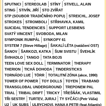
SPUTNICI
STEREOLAB
STÍNY
STIVELL, ALAIN
STING
STIVÍN, JIŘÍ
STO ZVÍŘAT
STP (SOUBOR TRADIČNÍHO POPU)
STREICHL, JOSEF
STROKES
STROMBOLI
STŘIHAVKA, KAMIL
SUICIDAL TENDENCIES
SUPPORT LESBIENS
SVATÝ VINCENT
SVOBODA, MILAN
SYMFONIK RUMPÁL
SYNKOPY 61
SYSTEM 7 (Steve Hillage)
ŠAKALÍ LÉTA (natáčení OST)
ŠANOV
ŠARKOZI, KATKA
ŠUM SVISTU
ŠVEHLÍK
ŠVIHADLO
TANGO
TATA BOJS
TEEN LOVE SEX DOLL
TERMINATOR
THERAPY
THERION
TICHÁ DOHODA
TINDERSTICKS
TORNÁDO LUE
TÖRR
TOTALITNÍ ZÓNA (akce, 1990)
TOWER OF POWER
TOY DOLLS
TOYEN
TRABAND
TRANSGLOBAL UNDERGROUND
TREPONEM PAL
TRIAL
TRIBAL DRIFT
TRICKY
TŘEŠŇÁK, VLASTIMIL
TŘI SESTRY
TURTEV, JURAJ
TY SYČÁCI (Petr Váša)
U2
UK SUBS
ULRYCHOVI, HANA A PETR (feat Atlantis)