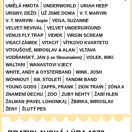
UMĚLÁ HMOTA
UNDERWORLD
URIAH HEEP
URSINY, DEŽO
UŽ JSME DOMA
V. T. MARVIN
V. T. MARVIN - kopie
VEGA, SUZANNE
VELVET REVIVAL
VELVET UNDERGROUND
VENUS FLY TRAP
VIDIEK
VIRGIN SCREAM
VISACÍ ZÁMEK
VITACIT
VÍTKOVO KVARTETO
VITOUŠOVÉ, MIROSLAV & ALAN
VLTAVA
VODŇANSKÝ, JAN (i se Skoumalem)
VOLEK, MIKI
WALTARI
WANASTOVI VJECY
WHITE, ANDY & OYSTERBAND
WINK, JOSH
WOHNOUT
XIII. STOLETÍ
YANDIM BAND
YOUNG GODS
ZAPPA, FRANK
ZION TRAIN
ZÓNA A
ZNAMENÍ DECHU
ZOO
ZUBY NEHTY
ŽABÍ HLEN
ŽALMAN (PAVEL LOHONKA)
ŽBIRKA, MIROSLAV
ŽENY
ŽLUTÝ PES