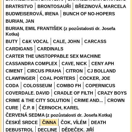
BRATRSTVO
BRONTOSAUŘI
BŘEZINOVÁ, MARCELA
BUDWEISEROVÁ, IRENA
BUNCH OF NO-HOPERS
BURIAN, JAN
BURIAN, EMIL FRANTIŠEK (z pozůstalosti dr. Josefa
Kotka)
BUTY
C&K VOCAL
CALE, JOHN
CARCASS
CARDIGANS
CARDINALS
CARTER THE UNSTOPPABLE SEX MACHINE
CASSANDRA COMPLEX
CAVE, NICK
CENY APH
CIMENT
CIRCUS PRAHA
CITRON
CJ BOLLAND
CLAWFINGER
COAL PORTERS
COCKER, JOE
CODA
COLOSSEUM
COMBO FH
COPERNICUS
COVERDALE. DAVID
CRADLE OF FILTH
CRAZY BOYS
CRIME & THE CITY SOLUTION
CRIME AND...
CROWN
CURE
Č.P. 8
ČERNOCH, KAREL
ČERVENÁ SEDMA (z pozůstalosti dr. Josefa Kotka)
ČESKÉ SRDCE
ČINNA
ČOK, VÍLÉM
DEATH
DEBUSTROL
DECLINE
DĚDEČEK. JIŘÍ