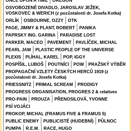
ONCE UPON A TIME
OREGON
OSVOBOZENÉ DIVADLO, JAROSLAV JEŽEK,
VOSKOVEC & WERICH (z pozůstalosti dr. Josefa Kotka)
ORLÍK
OSBOURNE, OZZY
OTK
PAGE, JIMMY & PLANT, ROBERT
PANIKA
PAPRSKY ING. GARINA
PARADISE LOST
PARKER, MACEO
PAVEMENT
PAVLÍČEK, MICHAL
PEARL JAM
PLASTIC PEOPLE OF THE UNIVERSE
PLEXIS
PLÍHAL, KAREL
POP, IGGY
POSPÍŠIL, LUBOŠ
POUTNÍCI
POW
PRAŽSKÝ VÝBĚR
PROPAGAČNÍ VZLETY ČESKÝCH HERCŮ 1919 (z
pozůstalosti dr. Josefa Kotka)
PRIESSNITZ
PRIMAL SCREAM
PRODIGY
PROGRESS ORGANISATION, PROGRES 2 & relatives
PRO-PAIN
PROUZA
PŘENOSILOVÁ, YVONNE
PSÍ VOJÁCI
PROKOP, MICHAL (FRAMUS FIVE & FRAMUS 5)
PUBLIC ENEMY
PUBLICISTÉ (HUDEBNÍ)
PŮLNOC
PUMPA
R.E.M.
RACE, HUGO