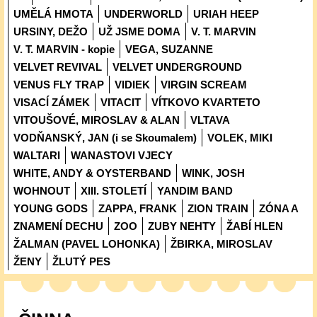
UMĚLÁ HMOTA
UNDERWORLD
URIAH HEEP
URSINY, DEŽO
UŽ JSME DOMA
V. T. MARVIN
V. T. MARVIN - kopie
VEGA, SUZANNE
VELVET REVIVAL
VELVET UNDERGROUND
VENUS FLY TRAP
VIDIEK
VIRGIN SCREAM
VISACÍ ZÁMEK
VITACIT
VÍTKOVO KVARTETO
VITOUŠOVÉ, MIROSLAV & ALAN
VLTAVA
VODŇANSKÝ, JAN (i se Skoumalem)
VOLEK, MIKI
WALTARI
WANASTOVI VJECY
WHITE, ANDY & OYSTERBAND
WINK, JOSH
WOHNOUT
XIII. STOLETÍ
YANDIM BAND
YOUNG GODS
ZAPPA, FRANK
ZION TRAIN
ZÓNA A
ZNAMENÍ DECHU
ZOO
ZUBY NEHTY
ŽABÍ HLEN
ŽALMAN (PAVEL LOHONKA)
ŽBIRKA, MIROSLAV
ŽENY
ŽLUTÝ PES