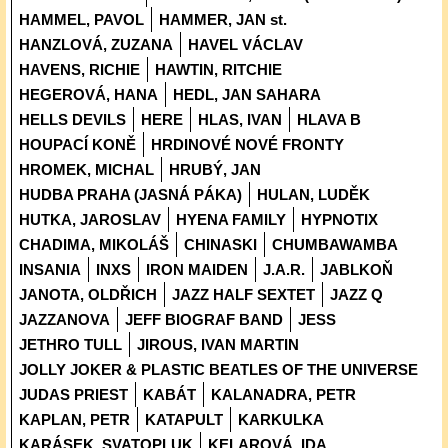
HAMMEL, PAVOL
HAMMER, JAN st.
HANZLOVÁ, ZUZANA
HAVEL VÁCLAV
HAVENS, RICHIE
HAWTIN, RITCHIE
HEGEROVÁ, HANA
HEDL, JAN SAHARA
HELLS DEVILS
HERE
HLAS, IVAN
HLAVA B
HOUPACÍ KONĚ
HRDINOVÉ NOVÉ FRONTY
HROMEK, MICHAL
HRUBÝ, JAN
HUDBA PRAHA (JASNÁ PÁKA)
HULAN, LUDĚK
HUTKA, JAROSLAV
HYENA FAMILY
HYPNOTIX
CHADIMA, MIKOLÁŠ
CHINASKI
CHUMBAWAMBA
INSANIA
INXS
IRON MAIDEN
J.A.R.
JABLKOŇ
JANOTA, OLDŘICH
JAZZ HALF SEXTET
JAZZ Q
JAZZANOVA
JEFF BIOGRAF BAND
JESS
JETHRO TULL
JIROUS, IVAN MARTIN
JOLLY JOKER & PLASTIC BEATLES OF THE UNIVERSE
JUDAS PRIEST
KABÁT
KALANADRA, PETR
KAPLAN, PETR
KATAPULT
KARKULKA
KARÁSEK, SVATOPLUK
KELAROVÁ, IDA