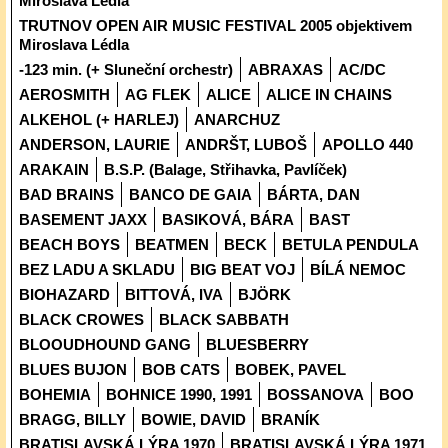
Miroslava Lédla
TRUTNOV OPEN AIR MUSIC FESTIVAL 2005 objektivem
Miroslava Lédla
-123 min. (+ Sluneční orchestr)
ABRAXAS
AC/DC
AEROSMITH
AG FLEK
ALICE
ALICE IN CHAINS
ALKEHOL (+ HARLEJ)
ANARCHUZ
ANDERSON, LAURIE
ANDRŠT, LUBOŠ
APOLLO 440
ARAKAIN
B.S.P. (Balage, Střihavka, Pavlíček)
BAD BRAINS
BANCO DE GAIA
BÁRTA, DAN
BASEMENT JAXX
BASIKOVÁ, BÁRA
BAST
BEACH BOYS
BEATMEN
BECK
BETULA PENDULA
BEZ LADU A SKLADU
BIG BEAT VOJ
BÍLÁ NEMOC
BIOHAZARD
BITTOVÁ, IVA
BJÖRK
BLACK CROWES
BLACK SABBATH
BLOOUDHOUND GANG
BLUESBERRY
BLUES BUJON
BOB CATS
BOBEK, PAVEL
BOHEMIA
BOHNICE 1990, 1991
BOSSANOVA
BOO
BRAGG, BILLY
BOWIE, DAVID
BRANÍK
BRATISLAVSKÁ LÝRA 1970
BRATISLAVSKÁ LÝRA 1971