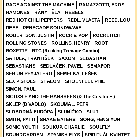
RAGE AGAINST THE MACHINE
RAMAZZOTTI, EROS
RAMONES
RÁNY TĚLA
REBELS
RED HOT CHILI PEPPERS
REDL, VLASTA
REED, LOU
REEF
RENEGADE SOUNDWAWE
ROBERTSON, JUSTIN
ROCK & POP
ROCKBITCH
ROLLING STONES
ROLLINS, HENRY
ROOT
ROXETTE
RTC (Rocking Teenage Combo)
SAHULA, FRANTIŠEK
SAXON
SEBASTIAN
SEBASTIANS
SEDLÁČEK, PAVEL
SEMAFOR
SER UN PEYJALERO
SEMELKA, LEŠEK
SEX PISTOLS
SHALOM
SHOENFELT, PHIL
SIMON, PAUL
SIOUXSIE AND THE BANSHEES (& The Creatures)
SKLEP (DIVADLO)
SKOUMAL, PETR
SLOBODNÁ EURÓPA
SLUNÍČKO
SLUT
SMITH, PATTI
SNAKE EATERS
SONG, FENG YUN
SONIC YOUTH
SOUKUP, CHARLIE
SOULFLY
SOUNDGARDEN
SPANISH FLYS
SPIRITUÁL KVINTET