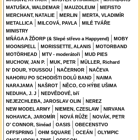
MATUŠKA, WALDEMAR
MAUZOLEUM
MEFISTO
MERCHANT, NATALIE
MERLIN
MERTA, VLADIMÍR
METALLICA
MILCOVÁ, PAVLA
MILÉ TVÁŘE
MINISTRY
MŇÁGA A ŽĎORP (& Slepé střevo a Happyend)
MOBY
MOONSPELL
MORISSETTE, ALANIS
MOTORBAND
MOTÖRHEAD
MTV - moderátoři
MUD PIES
MUCHOW, JAN P.
MUK, PETR
MÜLLER, Richard
N' DOUR, YOUSSOU
NAČERNOR
NAČEVA
NAHORU PO SCHODIŠTI DOLŮ BAND
NAIMA
NARAJAMA
NAŠROT
NĚCO, CO HÝBE UŠIMA
NEDUHA, J. J
NEDVĚDOVÉ, bří
NEJEZCHLEBA, JAROSLAV OLIN
NEREZ
NEW MODEL ARMY
NIEMEN, CZESLAW
NIRVANA
NOHAVICA, JAROMÍR
NOVÁ RŮŽE
NOVÁK, PETR
O' CONNOR, Sinéad
OASIS
OBECENSTVO
OFFSPRING
OHM SQUARE
OCEÁN
OLYMPIC