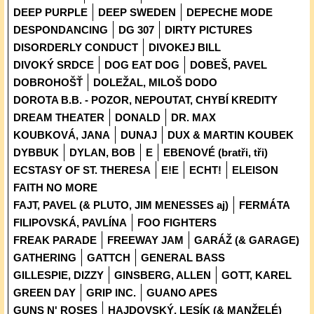
DEEP PURPLE
DEEP SWEDEN
DEPECHE MODE
DESPONDANCING
DG 307
DIRTY PICTURES
DISORDERLY CONDUCT
DIVOKEJ BILL
DIVOKÝ SRDCE
DOG EAT DOG
DOBEŠ, PAVEL
DOBROHOŠŤ
DOLEŽAL, MILOŠ DODO
DOROTA B.B. - POZOR, NEPOUTAT, CHYBÍ KREDITY
DREAM THEATER
DONALD
DR. MAX
KOUBKOVÁ, JANA
DUNAJ
DUX & MARTIN KOUBEK
DYBBUK
DYLAN, BOB
E
EBENOVÉ (bratři, tři)
ECSTASY OF ST. THERESA
E!E
ECHT!
ELEISON
FAITH NO MORE
FAJT, PAVEL (& PLUTO, JIM MENESSES aj)
FERMÁTA
FILIPOVSKÁ, PAVLÍNA
FOO FIGHTERS
FREAK PARADE
FREEWAY JAM
GARÁŽ (& GARAGE)
GATHERING
GATTCH
GENERAL BASS
GILLESPIE, DIZZY
GINSBERG, ALLEN
GOTT, KAREL
GREEN DAY
GRIP INC.
GUANO APES
GUNS N' ROSES
HAJDOVSKÝ, LESÍK (& MANŽELÉ)