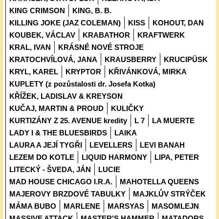
KING CRIMSON
KING, B. B.
KILLING JOKE (JAZ COLEMAN)
KISS
KOHOUT, DAN
KOUBEK, VÁCLAV
KRABATHOR
KRAFTWERK
KRAL, IVAN
KRÁSNÉ NOVÉ STROJE
KRATOCHVÍLOVÁ, JANA
KRAUSBERRY
KRUCIPÜSK
KRYL, KAREL
KRYPTOR
KŘIVÁNKOVÁ, MIRKA
KUPLETY (z pozůstalosti dr. Josefa Kotka)
KŘÍŽEK, LADISLAV & KREYSON
KUČAJ, MARTIN & PROUD
KULIČKY
KURTIZÁNY Z 25. AVENUE kredity
L 7
LA MUERTE
LADY I & THE BLUESBIRDS
LAIKA
LAURA A JEJÍ TYGŘI
LEVELLERS
LEVI BANAH
LEZEM DO KOTLE
LIQUID HARMONY
LIPA, PETER
LITECKÝ - ŠVEDA, JÁN
LUCIE
MAD HOUSE CHICAGO I.R.A.
MAHOTELLA QUEENS
MAJEROVY BRZDOVÉ TABULKY
MAJKLŮV STRÝČEK
MÁMA BUBO
MARLENE
MARSYAS
MASOMLEJN
MASSIVE ATTACK
MASTER'S HAMMER
MATADORS