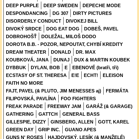
DEEP PURPLE
DEEP SWEDEN
DEPECHE MODE
DESPONDANCING
DG 307
DIRTY PICTURES
DISORDERLY CONDUCT
DIVOKEJ BILL
DIVOKÝ SRDCE
DOG EAT DOG
DOBEŠ, PAVEL
DOBROHOŠŤ
DOLEŽAL, MILOŠ DODO
DOROTA B.B. - POZOR, NEPOUTAT, CHYBÍ KREDITY
DREAM THEATER
DONALD
DR. MAX
KOUBKOVÁ, JANA
DUNAJ
DUX & MARTIN KOUBEK
DYBBUK
DYLAN, BOB
E
EBENOVÉ (bratři, tři)
ECSTASY OF ST. THERESA
E!E
ECHT!
ELEISON
FAITH NO MORE
FAJT, PAVEL (& PLUTO, JIM MENESSES aj)
FERMÁTA
FILIPOVSKÁ, PAVLÍNA
FOO FIGHTERS
FREAK PARADE
FREEWAY JAM
GARÁŽ (& GARAGE)
GATHERING
GATTCH
GENERAL BASS
GILLESPIE, DIZZY
GINSBERG, ALLEN
GOTT, KAREL
GREEN DAY
GRIP INC.
GUANO APES
GUNS N' ROSES
HAJDOVSKÝ, LESÍK (& MANŽELÉ)