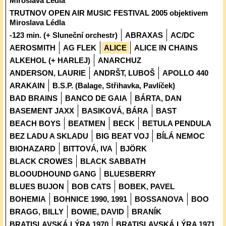
Miroslava Lédla
TRUTNOV OPEN AIR MUSIC FESTIVAL 2005 objektivem
Miroslava Lédla
-123 min. (+ Sluneční orchestr)
ABRAXAS
AC/DC
AEROSMITH
AG FLEK
ALICE
ALICE IN CHAINS
ALKEHOL (+ HARLEJ)
ANARCHUZ
ANDERSON, LAURIE
ANDRŠT, LUBOŠ
APOLLO 440
ARAKAIN
B.S.P. (Balage, Střihavka, Pavlíček)
BAD BRAINS
BANCO DE GAIA
BÁRTA, DAN
BASEMENT JAXX
BASIKOVÁ, BÁRA
BAST
BEACH BOYS
BEATMEN
BECK
BETULA PENDULA
BEZ LADU A SKLADU
BIG BEAT VOJ
BÍLÁ NEMOC
BIOHAZARD
BITTOVÁ, IVA
BJÖRK
BLACK CROWES
BLACK SABBATH
BLOOUDHOUND GANG
BLUESBERRY
BLUES BUJON
BOB CATS
BOBEK, PAVEL
BOHEMIA
BOHNICE 1990, 1991
BOSSANOVA
BOO
BRAGG, BILLY
BOWIE, DAVID
BRANÍK
BRATISLAVSKÁ LÝRA 1970
BRATISLAVSKÁ LÝRA 1971