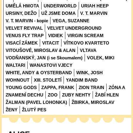
UMĚLÁ HMOTA
UNDERWORLD
URIAH HEEP
URSINY, DEŽO
UŽ JSME DOMA
V. T. MARVIN
V. T. MARVIN - kopie
VEGA, SUZANNE
VELVET REVIVAL
VELVET UNDERGROUND
VENUS FLY TRAP
VIDIEK
VIRGIN SCREAM
VISACÍ ZÁMEK
VITACIT
VÍTKOVO KVARTETO
VITOUŠOVÉ, MIROSLAV & ALAN
VLTAVA
VODŇANSKÝ, JAN (i se Skoumalem)
VOLEK, MIKI
WALTARI
WANASTOVI VJECY
WHITE, ANDY & OYSTERBAND
WINK, JOSH
WOHNOUT
XIII. STOLETÍ
YANDIM BAND
YOUNG GODS
ZAPPA, FRANK
ZION TRAIN
ZÓNA A
ZNAMENÍ DECHU
ZOO
ZUBY NEHTY
ŽABÍ HLEN
ŽALMAN (PAVEL LOHONKA)
ŽBIRKA, MIROSLAV
ŽENY
ŽLUTÝ PES