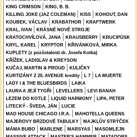
KING CRIMSON
KING, B. B.
KILLING JOKE (JAZ COLEMAN)
KISS
KOHOUT, DAN
KOUBEK, VÁCLAV
KRABATHOR
KRAFTWERK
KRAL, IVAN
KRÁSNÉ NOVÉ STROJE
KRATOCHVÍLOVÁ, JANA
KRAUSBERRY
KRUCIPÜSK
KRYL, KAREL
KRYPTOR
KŘIVÁNKOVÁ, MIRKA
KUPLETY (z pozůstalosti dr. Josefa Kotka)
KŘÍŽEK, LADISLAV & KREYSON
KUČAJ, MARTIN & PROUD
KULIČKY
KURTIZÁNY Z 25. AVENUE kredity
L 7
LA MUERTE
LADY I & THE BLUESBIRDS
LAIKA
LAURA A JEJÍ TYGŘI
LEVELLERS
LEVI BANAH
LEZEM DO KOTLE
LIQUID HARMONY
LIPA, PETER
LITECKÝ - ŠVEDA, JÁN
LUCIE
MAD HOUSE CHICAGO I.R.A.
MAHOTELLA QUEENS
MAJEROVY BRZDOVÉ TABULKY
MAJKLŮV STRÝČEK
MÁMA BUBO
MARLENE
MARSYAS
MASOMLEJN
MASSIVE ATTACK
MASTER'S HAMMER
MATADORS