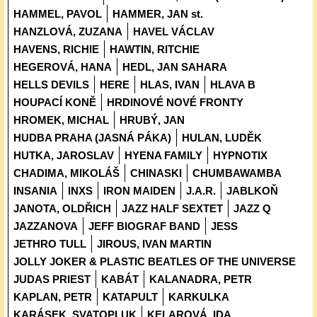
HAMMEL, PAVOL
HAMMER, JAN st.
HANZLOVÁ, ZUZANA
HAVEL VÁCLAV
HAVENS, RICHIE
HAWTIN, RITCHIE
HEGEROVÁ, HANA
HEDL, JAN SAHARA
HELLS DEVILS
HERE
HLAS, IVAN
HLAVA B
HOUPACÍ KONĚ
HRDINOVÉ NOVÉ FRONTY
HROMEK, MICHAL
HRUBÝ, JAN
HUDBA PRAHA (JASNÁ PÁKA)
HULAN, LUDĚK
HUTKA, JAROSLAV
HYENA FAMILY
HYPNOTIX
CHADIMA, MIKOLÁŠ
CHINASKI
CHUMBAWAMBA
INSANIA
INXS
IRON MAIDEN
J.A.R.
JABLKOŇ
JANOTA, OLDŘICH
JAZZ HALF SEXTET
JAZZ Q
JAZZANOVA
JEFF BIOGRAF BAND
JESS
JETHRO TULL
JIROUS, IVAN MARTIN
JOLLY JOKER & PLASTIC BEATLES OF THE UNIVERSE
JUDAS PRIEST
KABÁT
KALANADRA, PETR
KAPLAN, PETR
KATAPULT
KARKULKA
KARÁSEK, SVATOPLUK
KELAROVÁ, IDA