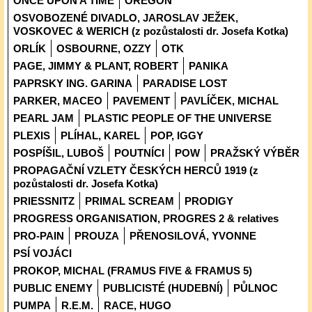
ONCE UPON A TIME
OREGON
OSVOBOZENÉ DIVADLO, JAROSLAV JEŽEK,
VOSKOVEC & WERICH (z pozůstalosti dr. Josefa Kotka)
ORLÍK
OSBOURNE, OZZY
OTK
PAGE, JIMMY & PLANT, ROBERT
PANIKA
PAPRSKY ING. GARINA
PARADISE LOST
PARKER, MACEO
PAVEMENT
PAVLÍČEK, MICHAL
PEARL JAM
PLASTIC PEOPLE OF THE UNIVERSE
PLEXIS
PLÍHAL, KAREL
POP, IGGY
POSPÍŠIL, LUBOŠ
POUTNÍCI
POW
PRAŽSKÝ VÝBĚR
PROPAGAČNÍ VZLETY ČESKÝCH HERCŮ 1919 (z
pozůstalosti dr. Josefa Kotka)
PRIESSNITZ
PRIMAL SCREAM
PRODIGY
PROGRESS ORGANISATION, PROGRES 2 & relatives
PRO-PAIN
PROUZA
PŘENOSILOVÁ, YVONNE
PSÍ VOJÁCI
PROKOP, MICHAL (FRAMUS FIVE & FRAMUS 5)
PUBLIC ENEMY
PUBLICISTÉ (HUDEBNÍ)
PŮLNOC
PUMPA
R.E.M.
RACE, HUGO