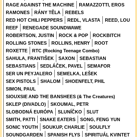
RAGE AGAINST THE MACHINE
RAMAZZOTTI, EROS
RAMONES
RÁNY TĚLA
REBELS
RED HOT CHILI PEPPERS
REDL, VLASTA
REED, LOU
REEF
RENEGADE SOUNDWAWE
ROBERTSON, JUSTIN
ROCK & POP
ROCKBITCH
ROLLING STONES
ROLLINS, HENRY
ROOT
ROXETTE
RTC (Rocking Teenage Combo)
SAHULA, FRANTIŠEK
SAXON
SEBASTIAN
SEBASTIANS
SEDLÁČEK, PAVEL
SEMAFOR
SER UN PEYJALERO
SEMELKA, LEŠEK
SEX PISTOLS
SHALOM
SHOENFELT, PHIL
SIMON, PAUL
SIOUXSIE AND THE BANSHEES (& The Creatures)
SKLEP (DIVADLO)
SKOUMAL, PETR
SLOBODNÁ EURÓPA
SLUNÍČKO
SLUT
SMITH, PATTI
SNAKE EATERS
SONG, FENG YUN
SONIC YOUTH
SOUKUP, CHARLIE
SOULFLY
SOUNDGARDEN
SPANISH FLYS
SPIRITUÁL KVINTET