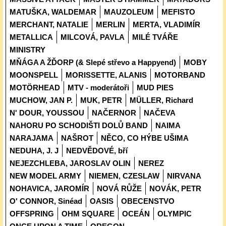
MATUŠKA, WALDEMAR
MAUZOLEUM
MEFISTO
MERCHANT, NATALIE
MERLIN
MERTA, VLADIMÍR
METALLICA
MILCOVÁ, PAVLA
MILÉ TVÁŘE
MINISTRY
MŇÁGA A ŽĎORP (& Slepé střevo a Happyend)
MOBY
MOONSPELL
MORISSETTE, ALANIS
MOTORBAND
MOTÖRHEAD
MTV - moderátoři
MUD PIES
MUCHOW, JAN P.
MUK, PETR
MÜLLER, Richard
N' DOUR, YOUSSOU
NAČERNOR
NAČEVA
NAHORU PO SCHODIŠTI DOLŮ BAND
NAIMA
NARAJAMA
NAŠROT
NĚCO, CO HÝBE UŠIMA
NEDUHA, J. J
NEDVĚDOVÉ, bří
NEJEZCHLEBA, JAROSLAV OLIN
NEREZ
NEW MODEL ARMY
NIEMEN, CZESLAW
NIRVANA
NOHAVICA, JAROMÍR
NOVÁ RŮŽE
NOVÁK, PETR
O' CONNOR, Sinéad
OASIS
OBECENSTVO
OFFSPRING
OHM SQUARE
OCEÁN
OLYMPIC