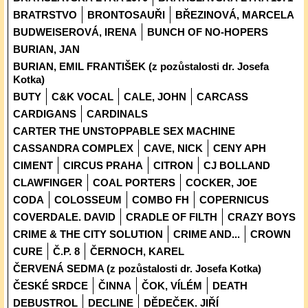
BRATRSTVO
BRONTOSAUŘI
BŘEZINOVÁ, MARCELA
BUDWEISEROVÁ, IRENA
BUNCH OF NO-HOPERS
BURIAN, JAN
BURIAN, EMIL FRANTIŠEK (z pozůstalosti dr. Josefa
Kotka)
BUTY
C&K VOCAL
CALE, JOHN
CARCASS
CARDIGANS
CARDINALS
CARTER THE UNSTOPPABLE SEX MACHINE
CASSANDRA COMPLEX
CAVE, NICK
CENY APH
CIMENT
CIRCUS PRAHA
CITRON
CJ BOLLAND
CLAWFINGER
COAL PORTERS
COCKER, JOE
CODA
COLOSSEUM
COMBO FH
COPERNICUS
COVERDALE. DAVID
CRADLE OF FILTH
CRAZY BOYS
CRIME & THE CITY SOLUTION
CRIME AND...
CROWN
CURE
Č.P. 8
ČERNOCH, KAREL
ČERVENÁ SEDMA (z pozůstalosti dr. Josefa Kotka)
ČESKÉ SRDCE
ČINNA
ČOK, VÍLÉM
DEATH
DEBUSTROL
DECLINE
DĚDEČEK. JIŘÍ