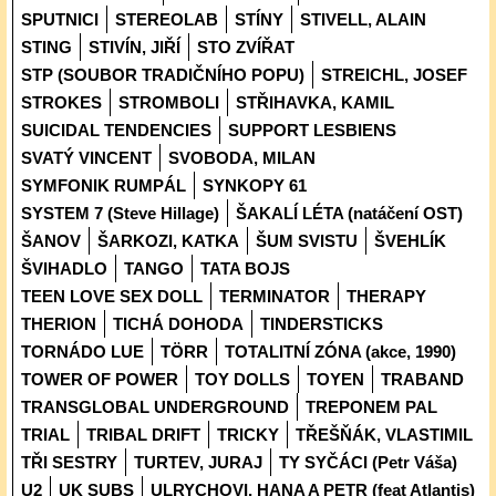
SPUTNICI
STEREOLAB
STÍNY
STIVELL, ALAIN
STING
STIVÍN, JIŘÍ
STO ZVÍŘAT
STP (SOUBOR TRADIČNÍHO POPU)
STREICHL, JOSEF
STROKES
STROMBOLI
STŘIHAVKA, KAMIL
SUICIDAL TENDENCIES
SUPPORT LESBIENS
SVATÝ VINCENT
SVOBODA, MILAN
SYMFONIK RUMPÁL
SYNKOPY 61
SYSTEM 7 (Steve Hillage)
ŠAKALÍ LÉTA (natáčení OST)
ŠANOV
ŠARKOZI, KATKA
ŠUM SVISTU
ŠVEHLÍK
ŠVIHADLO
TANGO
TATA BOJS
TEEN LOVE SEX DOLL
TERMINATOR
THERAPY
THERION
TICHÁ DOHODA
TINDERSTICKS
TORNÁDO LUE
TÖRR
TOTALITNÍ ZÓNA (akce, 1990)
TOWER OF POWER
TOY DOLLS
TOYEN
TRABAND
TRANSGLOBAL UNDERGROUND
TREPONEM PAL
TRIAL
TRIBAL DRIFT
TRICKY
TŘEŠŇÁK, VLASTIMIL
TŘI SESTRY
TURTEV, JURAJ
TY SYČÁCI (Petr Váša)
U2
UK SUBS
ULRYCHOVI, HANA A PETR (feat Atlantis)