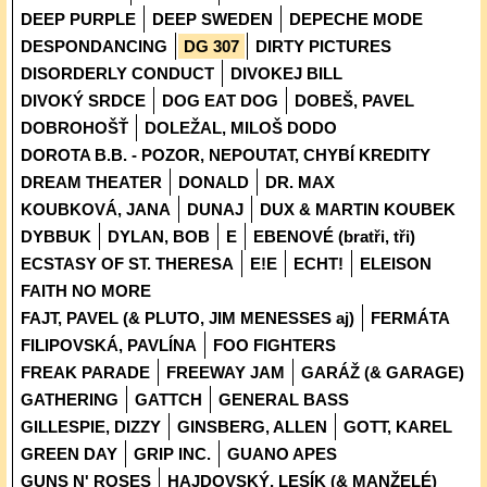
DEEP PURPLE
DEEP SWEDEN
DEPECHE MODE
DESPONDANCING
DG 307
DIRTY PICTURES
DISORDERLY CONDUCT
DIVOKEJ BILL
DIVOKÝ SRDCE
DOG EAT DOG
DOBEŠ, PAVEL
DOBROHOŠŤ
DOLEŽAL, MILOŠ DODO
DOROTA B.B. - POZOR, NEPOUTAT, CHYBÍ KREDITY
DREAM THEATER
DONALD
DR. MAX
KOUBKOVÁ, JANA
DUNAJ
DUX & MARTIN KOUBEK
DYBBUK
DYLAN, BOB
E
EBENOVÉ (bratři, tři)
ECSTASY OF ST. THERESA
E!E
ECHT!
ELEISON
FAITH NO MORE
FAJT, PAVEL (& PLUTO, JIM MENESSES aj)
FERMÁTA
FILIPOVSKÁ, PAVLÍNA
FOO FIGHTERS
FREAK PARADE
FREEWAY JAM
GARÁŽ (& GARAGE)
GATHERING
GATTCH
GENERAL BASS
GILLESPIE, DIZZY
GINSBERG, ALLEN
GOTT, KAREL
GREEN DAY
GRIP INC.
GUANO APES
GUNS N' ROSES
HAJDOVSKÝ, LESÍK (& MANŽELÉ)