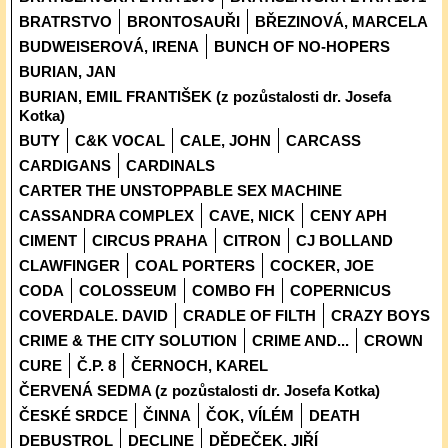
BRATRSTVO
BRONTOSAUŘI
BŘEZINOVÁ, MARCELA
BUDWEISEROVÁ, IRENA
BUNCH OF NO-HOPERS
BURIAN, JAN
BURIAN, EMIL FRANTIŠEK (z pozůstalosti dr. Josefa
Kotka)
BUTY
C&K VOCAL
CALE, JOHN
CARCASS
CARDIGANS
CARDINALS
CARTER THE UNSTOPPABLE SEX MACHINE
CASSANDRA COMPLEX
CAVE, NICK
CENY APH
CIMENT
CIRCUS PRAHA
CITRON
CJ BOLLAND
CLAWFINGER
COAL PORTERS
COCKER, JOE
CODA
COLOSSEUM
COMBO FH
COPERNICUS
COVERDALE. DAVID
CRADLE OF FILTH
CRAZY BOYS
CRIME & THE CITY SOLUTION
CRIME AND...
CROWN
CURE
Č.P. 8
ČERNOCH, KAREL
ČERVENÁ SEDMA (z pozůstalosti dr. Josefa Kotka)
ČESKÉ SRDCE
ČINNA
ČOK, VÍLÉM
DEATH
DEBUSTROL
DECLINE
DĚDEČEK. JIŘÍ