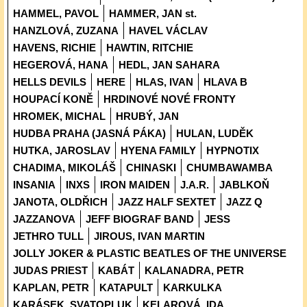
HAMMEL, PAVOL
HAMMER, JAN st.
HANZLOVÁ, ZUZANA
HAVEL VÁCLAV
HAVENS, RICHIE
HAWTIN, RITCHIE
HEGEROVÁ, HANA
HEDL, JAN SAHARA
HELLS DEVILS
HERE
HLAS, IVAN
HLAVA B
HOUPACÍ KONĚ
HRDINOVÉ NOVÉ FRONTY
HROMEK, MICHAL
HRUBÝ, JAN
HUDBA PRAHA (JASNÁ PÁKA)
HULAN, LUDĚK
HUTKA, JAROSLAV
HYENA FAMILY
HYPNOTIX
CHADIMA, MIKOLÁŠ
CHINASKI
CHUMBAWAMBA
INSANIA
INXS
IRON MAIDEN
J.A.R.
JABLKOŇ
JANOTA, OLDŘICH
JAZZ HALF SEXTET
JAZZ Q
JAZZANOVA
JEFF BIOGRAF BAND
JESS
JETHRO TULL
JIROUS, IVAN MARTIN
JOLLY JOKER & PLASTIC BEATLES OF THE UNIVERSE
JUDAS PRIEST
KABÁT
KALANADRA, PETR
KAPLAN, PETR
KATAPULT
KARKULKA
KARÁSEK, SVATOPLUK
KELAROVÁ, IDA