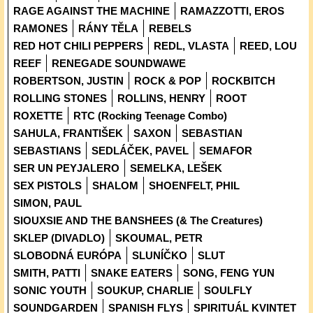
RAGE AGAINST THE MACHINE
RAMAZZOTTI, EROS
RAMONES
RÁNY TĚLA
REBELS
RED HOT CHILI PEPPERS
REDL, VLASTA
REED, LOU
REEF
RENEGADE SOUNDWAWE
ROBERTSON, JUSTIN
ROCK & POP
ROCKBITCH
ROLLING STONES
ROLLINS, HENRY
ROOT
ROXETTE
RTC (Rocking Teenage Combo)
SAHULA, FRANTIŠEK
SAXON
SEBASTIAN
SEBASTIANS
SEDLÁČEK, PAVEL
SEMAFOR
SER UN PEYJALERO
SEMELKA, LEŠEK
SEX PISTOLS
SHALOM
SHOENFELT, PHIL
SIMON, PAUL
SIOUXSIE AND THE BANSHEES (& The Creatures)
SKLEP (DIVADLO)
SKOUMAL, PETR
SLOBODNÁ EURÓPA
SLUNÍČKO
SLUT
SMITH, PATTI
SNAKE EATERS
SONG, FENG YUN
SONIC YOUTH
SOUKUP, CHARLIE
SOULFLY
SOUNDGARDEN
SPANISH FLYS
SPIRITUÁL KVINTET