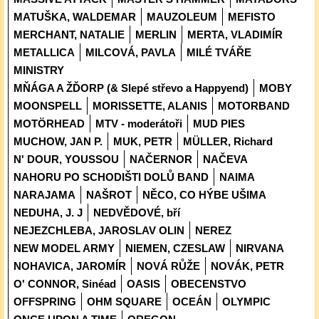
MATUŠKA, WALDEMAR
MAUZOLEUM
MEFISTO
MERCHANT, NATALIE
MERLIN
MERTA, VLADIMÍR
METALLICA
MILCOVÁ, PAVLA
MILÉ TVÁŘE
MINISTRY
MŇÁGA A ŽĎORP (& Slepé střevo a Happyend)
MOBY
MOONSPELL
MORISSETTE, ALANIS
MOTORBAND
MOTÖRHEAD
MTV - moderátoři
MUD PIES
MUCHOW, JAN P.
MUK, PETR
MÜLLER, Richard
N' DOUR, YOUSSOU
NAČERNOR
NAČEVA
NAHORU PO SCHODIŠTI DOLŮ BAND
NAIMA
NARAJAMA
NAŠROT
NĚCO, CO HÝBE UŠIMA
NEDUHA, J. J
NEDVĚDOVÉ, bří
NEJEZCHLEBA, JAROSLAV OLIN
NEREZ
NEW MODEL ARMY
NIEMEN, CZESLAW
NIRVANA
NOHAVICA, JAROMÍR
NOVÁ RŮŽE
NOVÁK, PETR
O' CONNOR, Sinéad
OASIS
OBECENSTVO
OFFSPRING
OHM SQUARE
OCEÁN
OLYMPIC