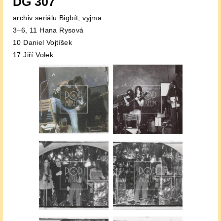
DG 307
archiv seriálu Bigbít, vyjma
3–6, 11 Hana Rysová
10 Daniel Vojtíšek
17 Jiří Volek