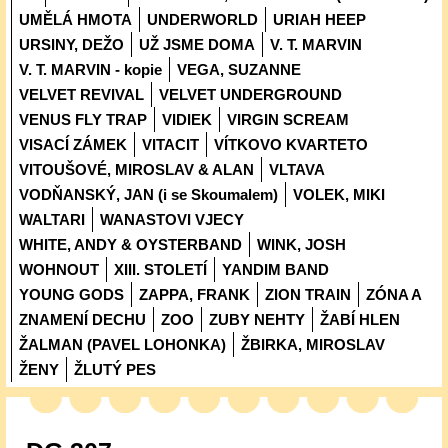
UMĚLÁ HMOTA
UNDERWORLD
URIAH HEEP
URSINY, DEŽO
UŽ JSME DOMA
V. T. MARVIN
V. T. MARVIN - kopie
VEGA, SUZANNE
VELVET REVIVAL
VELVET UNDERGROUND
VENUS FLY TRAP
VIDIEK
VIRGIN SCREAM
VISACÍ ZÁMEK
VITACIT
VÍTKOVO KVARTETO
VITOUŠOVÉ, MIROSLAV & ALAN
VLTAVA
VODŇANSKÝ, JAN (i se Skoumalem)
VOLEK, MIKI
WALTARI
WANASTOVI VJECY
WHITE, ANDY & OYSTERBAND
WINK, JOSH
WOHNOUT
XIII. STOLETÍ
YANDIM BAND
YOUNG GODS
ZAPPA, FRANK
ZION TRAIN
ZÓNA A
ZNAMENÍ DECHU
ZOO
ZUBY NEHTY
ŽABÍ HLEN
ŽALMAN (PAVEL LOHONKA)
ŽBIRKA, MIROSLAV
ŽENY
ŽLUTÝ PES