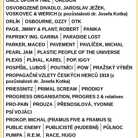
ONCE UPON A TIME
OREGON
OSVOBOZENÉ DIVADLO, JAROSLAV JEŽEK,
VOSKOVEC & WERICH (z pozůstalosti dr. Josefa Kotka)
ORLÍK
OSBOURNE, OZZY
OTK
PAGE, JIMMY & PLANT, ROBERT
PANIKA
PAPRSKY ING. GARINA
PARADISE LOST
PARKER, MACEO
PAVEMENT
PAVLÍČEK, MICHAL
PEARL JAM
PLASTIC PEOPLE OF THE UNIVERSE
PLEXIS
PLÍHAL, KAREL
POP, IGGY
POSPÍŠIL, LUBOŠ
POUTNÍCI
POW
PRAŽSKÝ VÝBĚR
PROPAGAČNÍ VZLETY ČESKÝCH HERCŮ 1919 (z
pozůstalosti dr. Josefa Kotka)
PRIESSNITZ
PRIMAL SCREAM
PRODIGY
PROGRESS ORGANISATION, PROGRES 2 & relatives
PRO-PAIN
PROUZA
PŘENOSILOVÁ, YVONNE
PSÍ VOJÁCI
PROKOP, MICHAL (FRAMUS FIVE & FRAMUS 5)
PUBLIC ENEMY
PUBLICISTÉ (HUDEBNÍ)
PŮLNOC
PUMPA
R.E.M.
RACE, HUGO