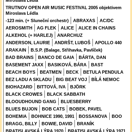
Miroslava Lédla
TRUTNOV OPEN AIR MUSIC FESTIVAL 2005 objektivem
Miroslava Lédla
-123 min. (+ Sluneční orchestr)
ABRAXAS
AC/DC
AEROSMITH
AG FLEK
ALICE
ALICE IN CHAINS
ALKEHOL (+ HARLEJ)
ANARCHUZ
ANDERSON, LAURIE
ANDRŠT, LUBOŠ
APOLLO 440
ARAKAIN
B.S.P. (Balage, Střihavka, Pavlíček)
BAD BRAINS
BANCO DE GAIA
BÁRTA, DAN
BASEMENT JAXX
BASIKOVÁ, BÁRA
BAST
BEACH BOYS
BEATMEN
BECK
BETULA PENDULA
BEZ LADU A SKLADU
BIG BEAT VOJ
BÍLÁ NEMOC
BIOHAZARD
BITTOVÁ, IVA
BJÖRK
BLACK CROWES
BLACK SABBATH
BLOOUDHOUND GANG
BLUESBERRY
BLUES BUJON
BOB CATS
BOBEK, PAVEL
BOHEMIA
BOHNICE 1990, 1991
BOSSANOVA
BOO
BRAGG, BILLY
BOWIE, DAVID
BRANÍK
BRATISLAVSKÁ LÝRA 1970
BRATISLAVSKÁ LÝRA 1971