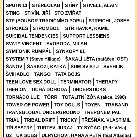
SPUTNICI
STEREOLAB
STÍNY
STIVELL, ALAIN
STING
STIVÍN, JIŘÍ
STO ZVÍŘAT
STP (SOUBOR TRADIČNÍHO POPU)
STREICHL, JOSEF
STROKES
STROMBOLI
STŘIHAVKA, KAMIL
SUICIDAL TENDENCIES
SUPPORT LESBIENS
SVATÝ VINCENT
SVOBODA, MILAN
SYMFONIK RUMPÁL
SYNKOPY 61
SYSTEM 7 (Steve Hillage)
ŠAKALÍ LÉTA (natáčení OST)
ŠANOV
ŠARKOZI, KATKA
ŠUM SVISTU
ŠVEHLÍK
ŠVIHADLO
TANGO
TATA BOJS
TEEN LOVE SEX DOLL
TERMINATOR
THERAPY
THERION
TICHÁ DOHODA
TINDERSTICKS
TORNÁDO LUE
TÖRR
TOTALITNÍ ZÓNA (akce, 1990)
TOWER OF POWER
TOY DOLLS
TOYEN
TRABAND
TRANSGLOBAL UNDERGROUND
TREPONEM PAL
TRIAL
TRIBAL DRIFT
TRICKY
TŘEŠŇÁK, VLASTIMIL
TŘI SESTRY
TURTEV, JURAJ
TY SYČÁCI (Petr Váša)
U2
UK SUBS
ULRYCHOVI, HANA A PETR (feat Atlantis)