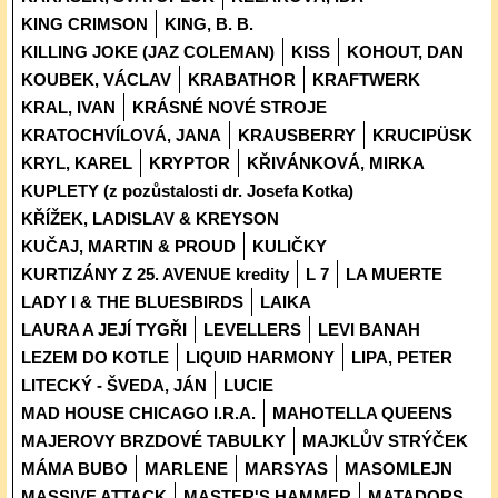
KING CRIMSON
KING, B. B.
KILLING JOKE (JAZ COLEMAN)
KISS
KOHOUT, DAN
KOUBEK, VÁCLAV
KRABATHOR
KRAFTWERK
KRAL, IVAN
KRÁSNÉ NOVÉ STROJE
KRATOCHVÍLOVÁ, JANA
KRAUSBERRY
KRUCIPÜSK
KRYL, KAREL
KRYPTOR
KŘIVÁNKOVÁ, MIRKA
KUPLETY (z pozůstalosti dr. Josefa Kotka)
KŘÍŽEK, LADISLAV & KREYSON
KUČAJ, MARTIN & PROUD
KULIČKY
KURTIZÁNY Z 25. AVENUE kredity
L 7
LA MUERTE
LADY I & THE BLUESBIRDS
LAIKA
LAURA A JEJÍ TYGŘI
LEVELLERS
LEVI BANAH
LEZEM DO KOTLE
LIQUID HARMONY
LIPA, PETER
LITECKÝ - ŠVEDA, JÁN
LUCIE
MAD HOUSE CHICAGO I.R.A.
MAHOTELLA QUEENS
MAJEROVY BRZDOVÉ TABULKY
MAJKLŮV STRÝČEK
MÁMA BUBO
MARLENE
MARSYAS
MASOMLEJN
MASSIVE ATTACK
MASTER'S HAMMER
MATADORS