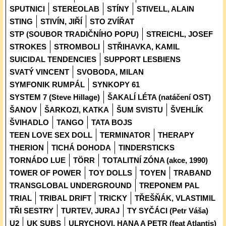
SPUTNICI
STEREOLAB
STÍNY
STIVELL, ALAIN
STING
STIVÍN, JIŘÍ
STO ZVÍŘAT
STP (SOUBOR TRADIČNÍHO POPU)
STREICHL, JOSEF
STROKES
STROMBOLI
STŘIHAVKA, KAMIL
SUICIDAL TENDENCIES
SUPPORT LESBIENS
SVATÝ VINCENT
SVOBODA, MILAN
SYMFONIK RUMPÁL
SYNKOPY 61
SYSTEM 7 (Steve Hillage)
ŠAKALÍ LÉTA (natáčení OST)
ŠANOV
ŠARKOZI, KATKA
ŠUM SVISTU
ŠVEHLÍK
ŠVIHADLO
TANGO
TATA BOJS
TEEN LOVE SEX DOLL
TERMINATOR
THERAPY
THERION
TICHÁ DOHODA
TINDERSTICKS
TORNÁDO LUE
TÖRR
TOTALITNÍ ZÓNA (akce, 1990)
TOWER OF POWER
TOY DOLLS
TOYEN
TRABAND
TRANSGLOBAL UNDERGROUND
TREPONEM PAL
TRIAL
TRIBAL DRIFT
TRICKY
TŘEŠŇÁK, VLASTIMIL
TŘI SESTRY
TURTEV, JURAJ
TY SYČÁCI (Petr Váša)
U2
UK SUBS
ULRYCHOVI, HANA A PETR (feat Atlantis)