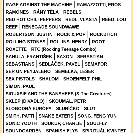
RAGE AGAINST THE MACHINE
RAMAZZOTTI, EROS
RAMONES
RÁNY TĚLA
REBELS
RED HOT CHILI PEPPERS
REDL, VLASTA
REED, LOU
REEF
RENEGADE SOUNDWAWE
ROBERTSON, JUSTIN
ROCK & POP
ROCKBITCH
ROLLING STONES
ROLLINS, HENRY
ROOT
ROXETTE
RTC (Rocking Teenage Combo)
SAHULA, FRANTIŠEK
SAXON
SEBASTIAN
SEBASTIANS
SEDLÁČEK, PAVEL
SEMAFOR
SER UN PEYJALERO
SEMELKA, LEŠEK
SEX PISTOLS
SHALOM
SHOENFELT, PHIL
SIMON, PAUL
SIOUXSIE AND THE BANSHEES (& The Creatures)
SKLEP (DIVADLO)
SKOUMAL, PETR
SLOBODNÁ EURÓPA
SLUNÍČKO
SLUT
SMITH, PATTI
SNAKE EATERS
SONG, FENG YUN
SONIC YOUTH
SOUKUP, CHARLIE
SOULFLY
SOUNDGARDEN
SPANISH FLYS
SPIRITUÁL KVINTET