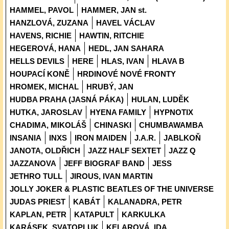
HAMMEL, PAVOL
HAMMER, JAN st.
HANZLOVÁ, ZUZANA
HAVEL VÁCLAV
HAVENS, RICHIE
HAWTIN, RITCHIE
HEGEROVÁ, HANA
HEDL, JAN SAHARA
HELLS DEVILS
HERE
HLAS, IVAN
HLAVA B
HOUPACÍ KONĚ
HRDINOVÉ NOVÉ FRONTY
HROMEK, MICHAL
HRUBÝ, JAN
HUDBA PRAHA (JASNÁ PÁKA)
HULAN, LUDĚK
HUTKA, JAROSLAV
HYENA FAMILY
HYPNOTIX
CHADIMA, MIKOLÁŠ
CHINASKI
CHUMBAWAMBA
INSANIA
INXS
IRON MAIDEN
J.A.R.
JABLKOŇ
JANOTA, OLDŘICH
JAZZ HALF SEXTET
JAZZ Q
JAZZANOVA
JEFF BIOGRAF BAND
JESS
JETHRO TULL
JIROUS, IVAN MARTIN
JOLLY JOKER & PLASTIC BEATLES OF THE UNIVERSE
JUDAS PRIEST
KABÁT
KALANADRA, PETR
KAPLAN, PETR
KATAPULT
KARKULKA
KARÁSEK, SVATOPLUK
KELAROVÁ, IDA