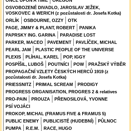
ONCE UPON A TIME
OREGON
OSVOBOZENÉ DIVADLO, JAROSLAV JEŽEK,
VOSKOVEC & WERICH (z pozůstalosti dr. Josefa Kotka)
ORLÍK
OSBOURNE, OZZY
OTK
PAGE, JIMMY & PLANT, ROBERT
PANIKA
PAPRSKY ING. GARINA
PARADISE LOST
PARKER, MACEO
PAVEMENT
PAVLÍČEK, MICHAL
PEARL JAM
PLASTIC PEOPLE OF THE UNIVERSE
PLEXIS
PLÍHAL, KAREL
POP, IGGY
POSPÍŠIL, LUBOŠ
POUTNÍCI
POW
PRAŽSKÝ VÝBĚR
PROPAGAČNÍ VZLETY ČESKÝCH HERCŮ 1919 (z
pozůstalosti dr. Josefa Kotka)
PRIESSNITZ
PRIMAL SCREAM
PRODIGY
PROGRESS ORGANISATION, PROGRES 2 & relatives
PRO-PAIN
PROUZA
PŘENOSILOVÁ, YVONNE
PSÍ VOJÁCI
PROKOP, MICHAL (FRAMUS FIVE & FRAMUS 5)
PUBLIC ENEMY
PUBLICISTÉ (HUDEBNÍ)
PŮLNOC
PUMPA
R.E.M.
RACE, HUGO