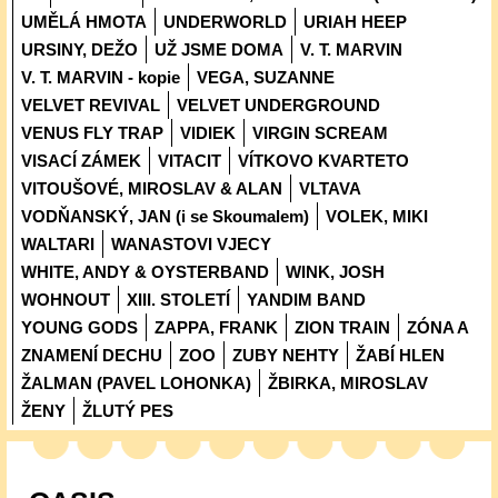
UMĚLÁ HMOTA
UNDERWORLD
URIAH HEEP
URSINY, DEŽO
UŽ JSME DOMA
V. T. MARVIN
V. T. MARVIN - kopie
VEGA, SUZANNE
VELVET REVIVAL
VELVET UNDERGROUND
VENUS FLY TRAP
VIDIEK
VIRGIN SCREAM
VISACÍ ZÁMEK
VITACIT
VÍTKOVO KVARTETO
VITOUŠOVÉ, MIROSLAV & ALAN
VLTAVA
VODŇANSKÝ, JAN (i se Skoumalem)
VOLEK, MIKI
WALTARI
WANASTOVI VJECY
WHITE, ANDY & OYSTERBAND
WINK, JOSH
WOHNOUT
XIII. STOLETÍ
YANDIM BAND
YOUNG GODS
ZAPPA, FRANK
ZION TRAIN
ZÓNA A
ZNAMENÍ DECHU
ZOO
ZUBY NEHTY
ŽABÍ HLEN
ŽALMAN (PAVEL LOHONKA)
ŽBIRKA, MIROSLAV
ŽENY
ŽLUTÝ PES