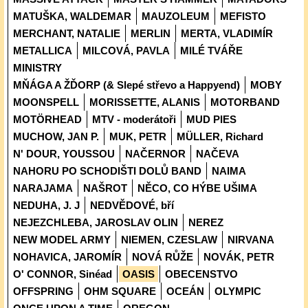
MATUŠKA, WALDEMAR
MAUZOLEUM
MEFISTO
MERCHANT, NATALIE
MERLIN
MERTA, VLADIMÍR
METALLICA
MILCOVÁ, PAVLA
MILÉ TVÁŘE
MINISTRY
MŇÁGA A ŽĎORP (& Slepé střevo a Happyend)
MOBY
MOONSPELL
MORISSETTE, ALANIS
MOTORBAND
MOTÖRHEAD
MTV - moderátoři
MUD PIES
MUCHOW, JAN P.
MUK, PETR
MÜLLER, Richard
N' DOUR, YOUSSOU
NAČERNOR
NAČEVA
NAHORU PO SCHODIŠTI DOLŮ BAND
NAIMA
NARAJAMA
NAŠROT
NĚCO, CO HÝBE UŠIMA
NEDUHA, J. J
NEDVĚDOVÉ, bří
NEJEZCHLEBA, JAROSLAV OLIN
NEREZ
NEW MODEL ARMY
NIEMEN, CZESLAW
NIRVANA
NOHAVICA, JAROMÍR
NOVÁ RŮŽE
NOVÁK, PETR
O' CONNOR, Sinéad
OASIS
OBECENSTVO
OFFSPRING
OHM SQUARE
OCEÁN
OLYMPIC