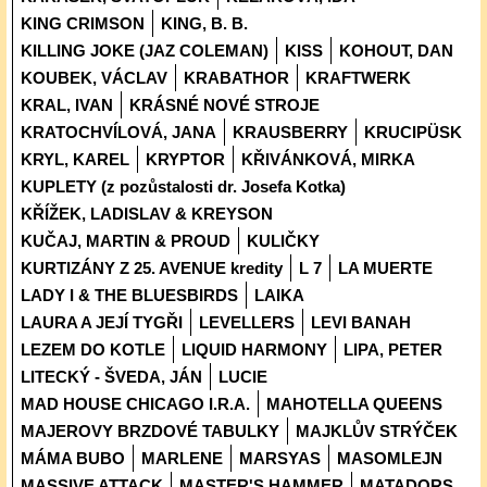
KING CRIMSON
KING, B. B.
KILLING JOKE (JAZ COLEMAN)
KISS
KOHOUT, DAN
KOUBEK, VÁCLAV
KRABATHOR
KRAFTWERK
KRAL, IVAN
KRÁSNÉ NOVÉ STROJE
KRATOCHVÍLOVÁ, JANA
KRAUSBERRY
KRUCIPÜSK
KRYL, KAREL
KRYPTOR
KŘIVÁNKOVÁ, MIRKA
KUPLETY (z pozůstalosti dr. Josefa Kotka)
KŘÍŽEK, LADISLAV & KREYSON
KUČAJ, MARTIN & PROUD
KULIČKY
KURTIZÁNY Z 25. AVENUE kredity
L 7
LA MUERTE
LADY I & THE BLUESBIRDS
LAIKA
LAURA A JEJÍ TYGŘI
LEVELLERS
LEVI BANAH
LEZEM DO KOTLE
LIQUID HARMONY
LIPA, PETER
LITECKÝ - ŠVEDA, JÁN
LUCIE
MAD HOUSE CHICAGO I.R.A.
MAHOTELLA QUEENS
MAJEROVY BRZDOVÉ TABULKY
MAJKLŮV STRÝČEK
MÁMA BUBO
MARLENE
MARSYAS
MASOMLEJN
MASSIVE ATTACK
MASTER'S HAMMER
MATADORS