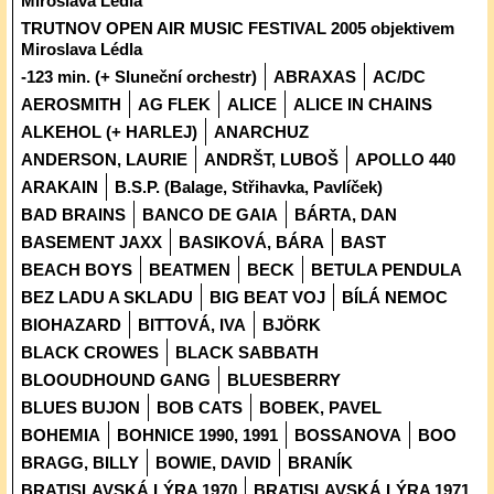
Miroslava Lédla
TRUTNOV OPEN AIR MUSIC FESTIVAL 2005 objektivem
Miroslava Lédla
-123 min. (+ Sluneční orchestr)
ABRAXAS
AC/DC
AEROSMITH
AG FLEK
ALICE
ALICE IN CHAINS
ALKEHOL (+ HARLEJ)
ANARCHUZ
ANDERSON, LAURIE
ANDRŠT, LUBOŠ
APOLLO 440
ARAKAIN
B.S.P. (Balage, Střihavka, Pavlíček)
BAD BRAINS
BANCO DE GAIA
BÁRTA, DAN
BASEMENT JAXX
BASIKOVÁ, BÁRA
BAST
BEACH BOYS
BEATMEN
BECK
BETULA PENDULA
BEZ LADU A SKLADU
BIG BEAT VOJ
BÍLÁ NEMOC
BIOHAZARD
BITTOVÁ, IVA
BJÖRK
BLACK CROWES
BLACK SABBATH
BLOOUDHOUND GANG
BLUESBERRY
BLUES BUJON
BOB CATS
BOBEK, PAVEL
BOHEMIA
BOHNICE 1990, 1991
BOSSANOVA
BOO
BRAGG, BILLY
BOWIE, DAVID
BRANÍK
BRATISLAVSKÁ LÝRA 1970
BRATISLAVSKÁ LÝRA 1971