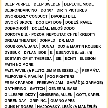
DEEP PURPLE
DEEP SWEDEN
DEPECHE MODE
DESPONDANCING
DG 307
DIRTY PICTURES
DISORDERLY CONDUCT
DIVOKEJ BILL
DIVOKÝ SRDCE
DOG EAT DOG
DOBEŠ, PAVEL
DOBROHOŠŤ
DOLEŽAL, MILOŠ DODO
DOROTA B.B. - POZOR, NEPOUTAT, CHYBÍ KREDITY
DREAM THEATER
DONALD
DR. MAX
KOUBKOVÁ, JANA
DUNAJ
DUX & MARTIN KOUBEK
DYBBUK
DYLAN, BOB
E
EBENOVÉ (bratři, tři)
ECSTASY OF ST. THERESA
E!E
ECHT!
ELEISON
FAITH NO MORE
FAJT, PAVEL (& PLUTO, JIM MENESSES aj)
FERMÁTA
FILIPOVSKÁ, PAVLÍNA
FOO FIGHTERS
FREAK PARADE
FREEWAY JAM
GARÁŽ (& GARAGE)
GATHERING
GATTCH
GENERAL BASS
GILLESPIE, DIZZY
GINSBERG, ALLEN
GOTT, KAREL
GREEN DAY
GRIP INC.
GUANO APES
GUNS N' ROSES
HAJDOVSKÝ, LESÍK (& MANŽELÉ)