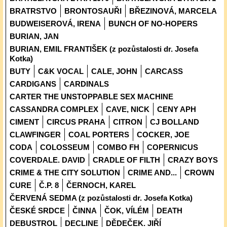
BRATRSTVO
BRONTOSAUŘI
BŘEZINOVÁ, MARCELA
BUDWEISEROVÁ, IRENA
BUNCH OF NO-HOPERS
BURIAN, JAN
BURIAN, EMIL FRANTIŠEK (z pozůstalosti dr. Josefa
Kotka)
BUTY
C&K VOCAL
CALE, JOHN
CARCASS
CARDIGANS
CARDINALS
CARTER THE UNSTOPPABLE SEX MACHINE
CASSANDRA COMPLEX
CAVE, NICK
CENY APH
CIMENT
CIRCUS PRAHA
CITRON
CJ BOLLAND
CLAWFINGER
COAL PORTERS
COCKER, JOE
CODA
COLOSSEUM
COMBO FH
COPERNICUS
COVERDALE. DAVID
CRADLE OF FILTH
CRAZY BOYS
CRIME & THE CITY SOLUTION
CRIME AND...
CROWN
CURE
Č.P. 8
ČERNOCH, KAREL
ČERVENÁ SEDMA (z pozůstalosti dr. Josefa Kotka)
ČESKÉ SRDCE
ČINNA
ČOK, VÍLÉM
DEATH
DEBUSTROL
DECLINE
DĚDEČEK. JIŘÍ