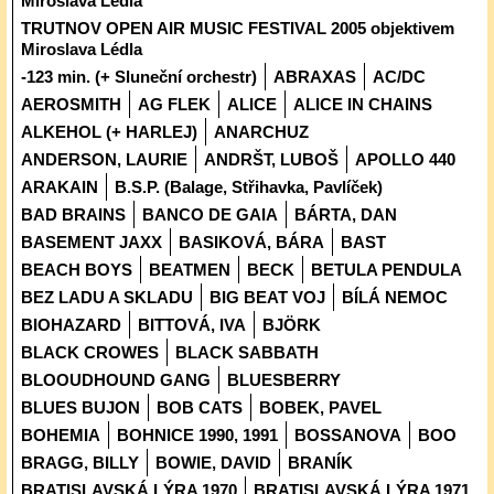
Miroslava Lédla
TRUTNOV OPEN AIR MUSIC FESTIVAL 2005 objektivem
Miroslava Lédla
-123 min. (+ Sluneční orchestr)
ABRAXAS
AC/DC
AEROSMITH
AG FLEK
ALICE
ALICE IN CHAINS
ALKEHOL (+ HARLEJ)
ANARCHUZ
ANDERSON, LAURIE
ANDRŠT, LUBOŠ
APOLLO 440
ARAKAIN
B.S.P. (Balage, Střihavka, Pavlíček)
BAD BRAINS
BANCO DE GAIA
BÁRTA, DAN
BASEMENT JAXX
BASIKOVÁ, BÁRA
BAST
BEACH BOYS
BEATMEN
BECK
BETULA PENDULA
BEZ LADU A SKLADU
BIG BEAT VOJ
BÍLÁ NEMOC
BIOHAZARD
BITTOVÁ, IVA
BJÖRK
BLACK CROWES
BLACK SABBATH
BLOOUDHOUND GANG
BLUESBERRY
BLUES BUJON
BOB CATS
BOBEK, PAVEL
BOHEMIA
BOHNICE 1990, 1991
BOSSANOVA
BOO
BRAGG, BILLY
BOWIE, DAVID
BRANÍK
BRATISLAVSKÁ LÝRA 1970
BRATISLAVSKÁ LÝRA 1971