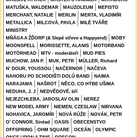
MATUŠKA, WALDEMAR
MAUZOLEUM
MEFISTO
MERCHANT, NATALIE
MERLIN
MERTA, VLADIMÍR
METALLICA
MILCOVÁ, PAVLA
MILÉ TVÁŘE
MINISTRY
MŇÁGA A ŽĎORP (& Slepé střevo a Happyend)
MOBY
MOONSPELL
MORISSETTE, ALANIS
MOTORBAND
MOTÖRHEAD
MTV - moderátoři
MUD PIES
MUCHOW, JAN P.
MUK, PETR
MÜLLER, Richard
N' DOUR, YOUSSOU
NAČERNOR
NAČEVA
NAHORU PO SCHODIŠTI DOLŮ BAND
NAIMA
NARAJAMA
NAŠROT
NĚCO, CO HÝBE UŠIMA
NEDUHA, J. J
NEDVĚDOVÉ, bří
NEJEZCHLEBA, JAROSLAV OLIN
NEREZ
NEW MODEL ARMY
NIEMEN, CZESLAW
NIRVANA
NOHAVICA, JAROMÍR
NOVÁ RŮŽE
NOVÁK, PETR
O' CONNOR, Sinéad
OASIS
OBECENSTVO
OFFSPRING
OHM SQUARE
OCEÁN
OLYMPIC