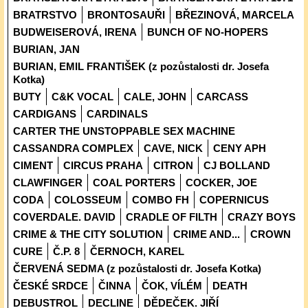
BRATRSTVO
BRONTOSAUŘI
BŘEZINOVÁ, MARCELA
BUDWEISEROVÁ, IRENA
BUNCH OF NO-HOPERS
BURIAN, JAN
BURIAN, EMIL FRANTIŠEK (z pozůstalosti dr. Josefa
Kotka)
BUTY
C&K VOCAL
CALE, JOHN
CARCASS
CARDIGANS
CARDINALS
CARTER THE UNSTOPPABLE SEX MACHINE
CASSANDRA COMPLEX
CAVE, NICK
CENY APH
CIMENT
CIRCUS PRAHA
CITRON
CJ BOLLAND
CLAWFINGER
COAL PORTERS
COCKER, JOE
CODA
COLOSSEUM
COMBO FH
COPERNICUS
COVERDALE. DAVID
CRADLE OF FILTH
CRAZY BOYS
CRIME & THE CITY SOLUTION
CRIME AND...
CROWN
CURE
Č.P. 8
ČERNOCH, KAREL
ČERVENÁ SEDMA (z pozůstalosti dr. Josefa Kotka)
ČESKÉ SRDCE
ČINNA
ČOK, VÍLÉM
DEATH
DEBUSTROL
DECLINE
DĚDEČEK. JIŘÍ