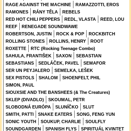
RAGE AGAINST THE MACHINE
RAMAZZOTTI, EROS
RAMONES
RÁNY TĚLA
REBELS
RED HOT CHILI PEPPERS
REDL, VLASTA
REED, LOU
REEF
RENEGADE SOUNDWAWE
ROBERTSON, JUSTIN
ROCK & POP
ROCKBITCH
ROLLING STONES
ROLLINS, HENRY
ROOT
ROXETTE
RTC (Rocking Teenage Combo)
SAHULA, FRANTIŠEK
SAXON
SEBASTIAN
SEBASTIANS
SEDLÁČEK, PAVEL
SEMAFOR
SER UN PEYJALERO
SEMELKA, LEŠEK
SEX PISTOLS
SHALOM
SHOENFELT, PHIL
SIMON, PAUL
SIOUXSIE AND THE BANSHEES (& The Creatures)
SKLEP (DIVADLO)
SKOUMAL, PETR
SLOBODNÁ EURÓPA
SLUNÍČKO
SLUT
SMITH, PATTI
SNAKE EATERS
SONG, FENG YUN
SONIC YOUTH
SOUKUP, CHARLIE
SOULFLY
SOUNDGARDEN
SPANISH FLYS
SPIRITUÁL KVINTET