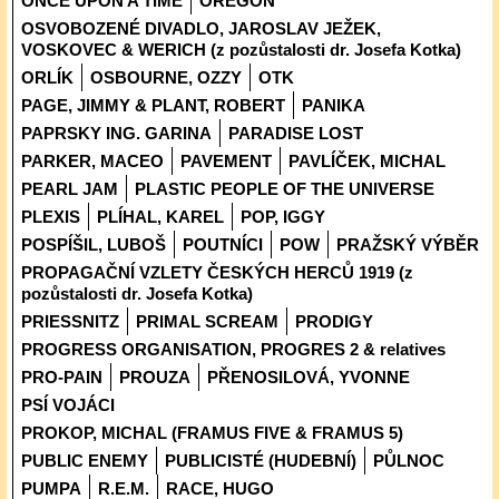
ONCE UPON A TIME
OREGON
OSVOBOZENÉ DIVADLO, JAROSLAV JEŽEK,
VOSKOVEC & WERICH (z pozůstalosti dr. Josefa Kotka)
ORLÍK
OSBOURNE, OZZY
OTK
PAGE, JIMMY & PLANT, ROBERT
PANIKA
PAPRSKY ING. GARINA
PARADISE LOST
PARKER, MACEO
PAVEMENT
PAVLÍČEK, MICHAL
PEARL JAM
PLASTIC PEOPLE OF THE UNIVERSE
PLEXIS
PLÍHAL, KAREL
POP, IGGY
POSPÍŠIL, LUBOŠ
POUTNÍCI
POW
PRAŽSKÝ VÝBĚR
PROPAGAČNÍ VZLETY ČESKÝCH HERCŮ 1919 (z
pozůstalosti dr. Josefa Kotka)
PRIESSNITZ
PRIMAL SCREAM
PRODIGY
PROGRESS ORGANISATION, PROGRES 2 & relatives
PRO-PAIN
PROUZA
PŘENOSILOVÁ, YVONNE
PSÍ VOJÁCI
PROKOP, MICHAL (FRAMUS FIVE & FRAMUS 5)
PUBLIC ENEMY
PUBLICISTÉ (HUDEBNÍ)
PŮLNOC
PUMPA
R.E.M.
RACE, HUGO