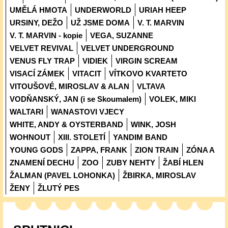
UMĚLÁ HMOTA
UNDERWORLD
URIAH HEEP
URSINY, DEŽO
UŽ JSME DOMA
V. T. MARVIN
V. T. MARVIN - kopie
VEGA, SUZANNE
VELVET REVIVAL
VELVET UNDERGROUND
VENUS FLY TRAP
VIDIEK
VIRGIN SCREAM
VISACÍ ZÁMEK
VITACIT
VÍTKOVO KVARTETO
VITOUŠOVÉ, MIROSLAV & ALAN
VLTAVA
VODŇANSKÝ, JAN (i se Skoumalem)
VOLEK, MIKI
WALTARI
WANASTOVI VJECY
WHITE, ANDY & OYSTERBAND
WINK, JOSH
WOHNOUT
XIII. STOLETÍ
YANDIM BAND
YOUNG GODS
ZAPPA, FRANK
ZION TRAIN
ZÓNA A
ZNAMENÍ DECHU
ZOO
ZUBY NEHTY
ŽABÍ HLEN
ŽALMAN (PAVEL LOHONKA)
ŽBIRKA, MIROSLAV
ŽENY
ŽLUTÝ PES