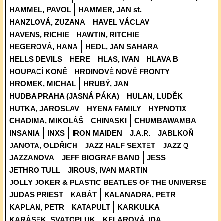
HAMMEL, PAVOL
HAMMER, JAN st.
HANZLOVÁ, ZUZANA
HAVEL VÁCLAV
HAVENS, RICHIE
HAWTIN, RITCHIE
HEGEROVÁ, HANA
HEDL, JAN SAHARA
HELLS DEVILS
HERE
HLAS, IVAN
HLAVA B
HOUPACÍ KONĚ
HRDINOVÉ NOVÉ FRONTY
HROMEK, MICHAL
HRUBÝ, JAN
HUDBA PRAHA (JASNÁ PÁKA)
HULAN, LUDĚK
HUTKA, JAROSLAV
HYENA FAMILY
HYPNOTIX
CHADIMA, MIKOLÁŠ
CHINASKI
CHUMBAWAMBA
INSANIA
INXS
IRON MAIDEN
J.A.R.
JABLKOŇ
JANOTA, OLDŘICH
JAZZ HALF SEXTET
JAZZ Q
JAZZANOVA
JEFF BIOGRAF BAND
JESS
JETHRO TULL
JIROUS, IVAN MARTIN
JOLLY JOKER & PLASTIC BEATLES OF THE UNIVERSE
JUDAS PRIEST
KABÁT
KALANADRA, PETR
KAPLAN, PETR
KATAPULT
KARKULKA
KARÁSEK, SVATOPLUK
KELAROVÁ, IDA