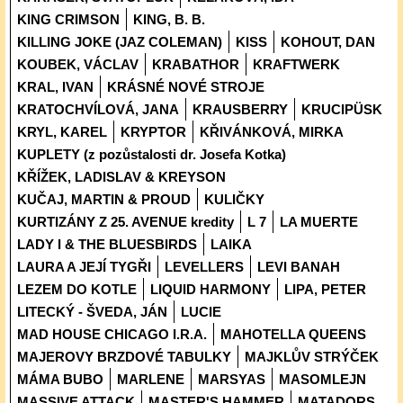
KING CRIMSON
KING, B. B.
KILLING JOKE (JAZ COLEMAN)
KISS
KOHOUT, DAN
KOUBEK, VÁCLAV
KRABATHOR
KRAFTWERK
KRAL, IVAN
KRÁSNÉ NOVÉ STROJE
KRATOCHVÍLOVÁ, JANA
KRAUSBERRY
KRUCIPÜSK
KRYL, KAREL
KRYPTOR
KŘIVÁNKOVÁ, MIRKA
KUPLETY (z pozůstalosti dr. Josefa Kotka)
KŘÍŽEK, LADISLAV & KREYSON
KUČAJ, MARTIN & PROUD
KULIČKY
KURTIZÁNY Z 25. AVENUE kredity
L 7
LA MUERTE
LADY I & THE BLUESBIRDS
LAIKA
LAURA A JEJÍ TYGŘI
LEVELLERS
LEVI BANAH
LEZEM DO KOTLE
LIQUID HARMONY
LIPA, PETER
LITECKÝ - ŠVEDA, JÁN
LUCIE
MAD HOUSE CHICAGO I.R.A.
MAHOTELLA QUEENS
MAJEROVY BRZDOVÉ TABULKY
MAJKLŮV STRÝČEK
MÁMA BUBO
MARLENE
MARSYAS
MASOMLEJN
MASSIVE ATTACK
MASTER'S HAMMER
MATADORS