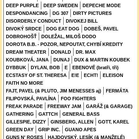
DEEP PURPLE
DEEP SWEDEN
DEPECHE MODE
DESPONDANCING
DG 307
DIRTY PICTURES
DISORDERLY CONDUCT
DIVOKEJ BILL
DIVOKÝ SRDCE
DOG EAT DOG
DOBEŠ, PAVEL
DOBROHOŠŤ
DOLEŽAL, MILOŠ DODO
DOROTA B.B. - POZOR, NEPOUTAT, CHYBÍ KREDITY
DREAM THEATER
DONALD
DR. MAX
KOUBKOVÁ, JANA
DUNAJ
DUX & MARTIN KOUBEK
DYBBUK
DYLAN, BOB
E
EBENOVÉ (bratři, tři)
ECSTASY OF ST. THERESA
E!E
ECHT!
ELEISON
FAITH NO MORE
FAJT, PAVEL (& PLUTO, JIM MENESSES aj)
FERMÁTA
FILIPOVSKÁ, PAVLÍNA
FOO FIGHTERS
FREAK PARADE
FREEWAY JAM
GARÁŽ (& GARAGE)
GATHERING
GATTCH
GENERAL BASS
GILLESPIE, DIZZY
GINSBERG, ALLEN
GOTT, KAREL
GREEN DAY
GRIP INC.
GUANO APES
GUNS N' ROSES
HAJDOVSKÝ, LESÍK (& MANŽELÉ)