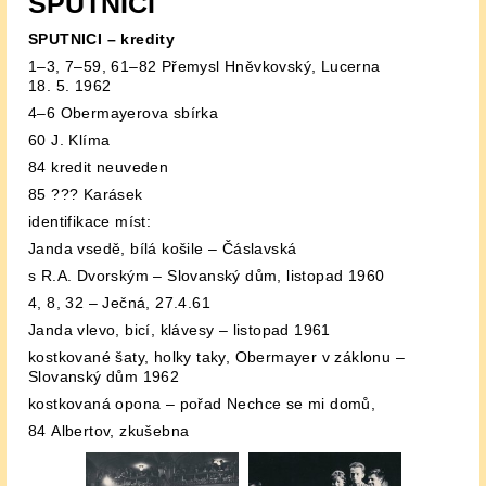
SPUTNICI
SPUTNICI – kredity
1–3, 7–59, 61–82 Přemysl Hněvkovský, Lucerna
18. 5. 1962
4–6 Obermayerova sbírka
60 J. Klíma
84 kredit neuveden
85 ??? Karásek
identifikace míst:
Janda vsedě, bílá košile – Čáslavská
s R.A. Dvorským – Slovanský dům, listopad 1960
4, 8, 32 – Ječná, 27.4.61
Janda vlevo, bicí, klávesy – listopad 1961
kostkované šaty, holky taky, Obermayer v záklonu –
Slovanský dům 1962
kostkovaná opona – pořad Nechce se mi domů,
84 Albertov, zkušebna