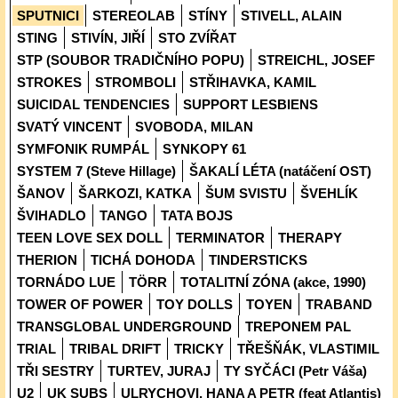
SPUTNICI
STEREOLAB
STÍNY
STIVELL, ALAIN
STING
STIVÍN, JIŘÍ
STO ZVÍŘAT
STP (SOUBOR TRADIČNÍHO POPU)
STREICHL, JOSEF
STROKES
STROMBOLI
STŘIHAVKA, KAMIL
SUICIDAL TENDENCIES
SUPPORT LESBIENS
SVATÝ VINCENT
SVOBODA, MILAN
SYMFONIK RUMPÁL
SYNKOPY 61
SYSTEM 7 (Steve Hillage)
ŠAKALÍ LÉTA (natáčení OST)
ŠANOV
ŠARKOZI, KATKA
ŠUM SVISTU
ŠVEHLÍK
ŠVIHADLO
TANGO
TATA BOJS
TEEN LOVE SEX DOLL
TERMINATOR
THERAPY
THERION
TICHÁ DOHODA
TINDERSTICKS
TORNÁDO LUE
TÖRR
TOTALITNÍ ZÓNA (akce, 1990)
TOWER OF POWER
TOY DOLLS
TOYEN
TRABAND
TRANSGLOBAL UNDERGROUND
TREPONEM PAL
TRIAL
TRIBAL DRIFT
TRICKY
TŘEŠŇÁK, VLASTIMIL
TŘI SESTRY
TURTEV, JURAJ
TY SYČÁCI (Petr Váša)
U2
UK SUBS
ULRYCHOVI, HANA A PETR (feat Atlantis)