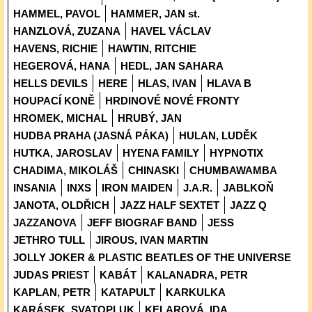
HAMMEL, PAVOL
HAMMER, JAN st.
HANZLOVÁ, ZUZANA
HAVEL VÁCLAV
HAVENS, RICHIE
HAWTIN, RITCHIE
HEGEROVÁ, HANA
HEDL, JAN SAHARA
HELLS DEVILS
HERE
HLAS, IVAN
HLAVA B
HOUPACÍ KONĚ
HRDINOVÉ NOVÉ FRONTY
HROMEK, MICHAL
HRUBÝ, JAN
HUDBA PRAHA (JASNÁ PÁKA)
HULAN, LUDĚK
HUTKA, JAROSLAV
HYENA FAMILY
HYPNOTIX
CHADIMA, MIKOLÁŠ
CHINASKI
CHUMBAWAMBA
INSANIA
INXS
IRON MAIDEN
J.A.R.
JABLKOŇ
JANOTA, OLDŘICH
JAZZ HALF SEXTET
JAZZ Q
JAZZANOVA
JEFF BIOGRAF BAND
JESS
JETHRO TULL
JIROUS, IVAN MARTIN
JOLLY JOKER & PLASTIC BEATLES OF THE UNIVERSE
JUDAS PRIEST
KABÁT
KALANADRA, PETR
KAPLAN, PETR
KATAPULT
KARKULKA
KARÁSEK, SVATOPLUK
KELAROVÁ, IDA