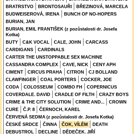
BRATRSTVO
BRONTOSAUŘI
BŘEZINOVÁ, MARCELA
BUDWEISEROVÁ, IRENA
BUNCH OF NO-HOPERS
BURIAN, JAN
BURIAN, EMIL FRANTIŠEK (z pozůstalosti dr. Josefa
Kotka)
BUTY
C&K VOCAL
CALE, JOHN
CARCASS
CARDIGANS
CARDINALS
CARTER THE UNSTOPPABLE SEX MACHINE
CASSANDRA COMPLEX
CAVE, NICK
CENY APH
CIMENT
CIRCUS PRAHA
CITRON
CJ BOLLAND
CLAWFINGER
COAL PORTERS
COCKER, JOE
CODA
COLOSSEUM
COMBO FH
COPERNICUS
COVERDALE. DAVID
CRADLE OF FILTH
CRAZY BOYS
CRIME & THE CITY SOLUTION
CRIME AND...
CROWN
CURE
Č.P. 8
ČERNOCH, KAREL
ČERVENÁ SEDMA (z pozůstalosti dr. Josefa Kotka)
ČESKÉ SRDCE
ČINNA
ČOK, VÍLÉM
DEATH
DEBUSTROL
DECLINE
DĚDEČEK. JIŘÍ