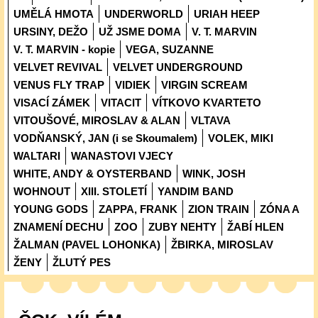
UMĚLÁ HMOTA
UNDERWORLD
URIAH HEEP
URSINY, DEŽO
UŽ JSME DOMA
V. T. MARVIN
V. T. MARVIN - kopie
VEGA, SUZANNE
VELVET REVIVAL
VELVET UNDERGROUND
VENUS FLY TRAP
VIDIEK
VIRGIN SCREAM
VISACÍ ZÁMEK
VITACIT
VÍTKOVO KVARTETO
VITOUŠOVÉ, MIROSLAV & ALAN
VLTAVA
VODŇANSKÝ, JAN (i se Skoumalem)
VOLEK, MIKI
WALTARI
WANASTOVI VJECY
WHITE, ANDY & OYSTERBAND
WINK, JOSH
WOHNOUT
XIII. STOLETÍ
YANDIM BAND
YOUNG GODS
ZAPPA, FRANK
ZION TRAIN
ZÓNA A
ZNAMENÍ DECHU
ZOO
ZUBY NEHTY
ŽABÍ HLEN
ŽALMAN (PAVEL LOHONKA)
ŽBIRKA, MIROSLAV
ŽENY
ŽLUTÝ PES