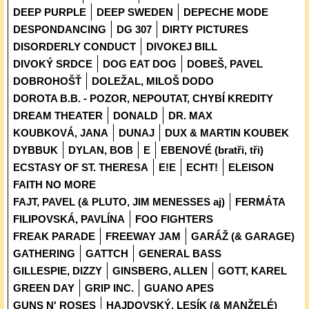
DEEP PURPLE
DEEP SWEDEN
DEPECHE MODE
DESPONDANCING
DG 307
DIRTY PICTURES
DISORDERLY CONDUCT
DIVOKEJ BILL
DIVOKÝ SRDCE
DOG EAT DOG
DOBEŠ, PAVEL
DOBROHOŠŤ
DOLEŽAL, MILOŠ DODO
DOROTA B.B. - POZOR, NEPOUTAT, CHYBÍ KREDITY
DREAM THEATER
DONALD
DR. MAX
KOUBKOVÁ, JANA
DUNAJ
DUX & MARTIN KOUBEK
DYBBUK
DYLAN, BOB
E
EBENOVÉ (bratři, tři)
ECSTASY OF ST. THERESA
E!E
ECHT!
ELEISON
FAITH NO MORE
FAJT, PAVEL (& PLUTO, JIM MENESSES aj)
FERMÁTA
FILIPOVSKÁ, PAVLÍNA
FOO FIGHTERS
FREAK PARADE
FREEWAY JAM
GARÁŽ (& GARAGE)
GATHERING
GATTCH
GENERAL BASS
GILLESPIE, DIZZY
GINSBERG, ALLEN
GOTT, KAREL
GREEN DAY
GRIP INC.
GUANO APES
GUNS N' ROSES
HAJDOVSKÝ, LESÍK (& MANŽELÉ)