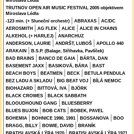
Miroslava Lédla
TRUTNOV OPEN AIR MUSIC FESTIVAL 2005 objektivem
Miroslava Lédla
-123 min. (+ Sluneční orchestr)
ABRAXAS
AC/DC
AEROSMITH
AG FLEK
ALICE
ALICE IN CHAINS
ALKEHOL (+ HARLEJ)
ANARCHUZ
ANDERSON, LAURIE
ANDRŠT, LUBOŠ
APOLLO 440
ARAKAIN
B.S.P. (Balage, Střihavka, Pavlíček)
BAD BRAINS
BANCO DE GAIA
BÁRTA, DAN
BASEMENT JAXX
BASIKOVÁ, BÁRA
BAST
BEACH BOYS
BEATMEN
BECK
BETULA PENDULA
BEZ LADU A SKLADU
BIG BEAT VOJ
BÍLÁ NEMOC
BIOHAZARD
BITTOVÁ, IVA
BJÖRK
BLACK CROWES
BLACK SABBATH
BLOOUDHOUND GANG
BLUESBERRY
BLUES BUJON
BOB CATS
BOBEK, PAVEL
BOHEMIA
BOHNICE 1990, 1991
BOSSANOVA
BOO
BRAGG, BILLY
BOWIE, DAVID
BRANÍK
BRATISLAVSKÁ LÝRA 1970
BRATISLAVSKÁ LÝRA 1971