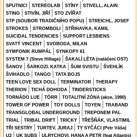
SPUTNICI
STEREOLAB
STÍNY
STIVELL, ALAIN
STING
STIVÍN, JIŘÍ
STO ZVÍŘAT
STP (SOUBOR TRADIČNÍHO POPU)
STREICHL, JOSEF
STROKES
STROMBOLI
STŘIHAVKA, KAMIL
SUICIDAL TENDENCIES
SUPPORT LESBIENS
SVATÝ VINCENT
SVOBODA, MILAN
SYMFONIK RUMPÁL
SYNKOPY 61
SYSTEM 7 (Steve Hillage)
ŠAKALÍ LÉTA (natáčení OST)
ŠANOV
ŠARKOZI, KATKA
ŠUM SVISTU
ŠVEHLÍK
ŠVIHADLO
TANGO
TATA BOJS
TEEN LOVE SEX DOLL
TERMINATOR
THERAPY
THERION
TICHÁ DOHODA
TINDERSTICKS
TORNÁDO LUE
TÖRR
TOTALITNÍ ZÓNA (akce, 1990)
TOWER OF POWER
TOY DOLLS
TOYEN
TRABAND
TRANSGLOBAL UNDERGROUND
TREPONEM PAL
TRIAL
TRIBAL DRIFT
TRICKY
TŘEŠŇÁK, VLASTIMIL
TŘI SESTRY
TURTEV, JURAJ
TY SYČÁCI (Petr Váša)
U2
UK SUBS
ULRYCHOVI, HANA A PETR (feat Atlantis)