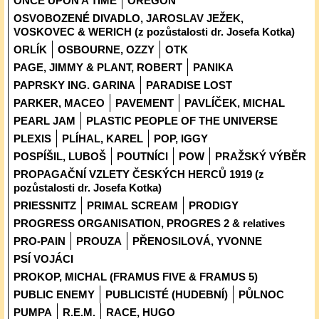
ONCE UPON A TIME
OREGON
OSVOBOZENÉ DIVADLO, JAROSLAV JEŽEK,
VOSKOVEC & WERICH (z pozůstalosti dr. Josefa Kotka)
ORLÍK
OSBOURNE, OZZY
OTK
PAGE, JIMMY & PLANT, ROBERT
PANIKA
PAPRSKY ING. GARINA
PARADISE LOST
PARKER, MACEO
PAVEMENT
PAVLÍČEK, MICHAL
PEARL JAM
PLASTIC PEOPLE OF THE UNIVERSE
PLEXIS
PLÍHAL, KAREL
POP, IGGY
POSPÍŠIL, LUBOŠ
POUTNÍCI
POW
PRAŽSKÝ VÝBĚR
PROPAGAČNÍ VZLETY ČESKÝCH HERCŮ 1919 (z
pozůstalosti dr. Josefa Kotka)
PRIESSNITZ
PRIMAL SCREAM
PRODIGY
PROGRESS ORGANISATION, PROGRES 2 & relatives
PRO-PAIN
PROUZA
PŘENOSILOVÁ, YVONNE
PSÍ VOJÁCI
PROKOP, MICHAL (FRAMUS FIVE & FRAMUS 5)
PUBLIC ENEMY
PUBLICISTÉ (HUDEBNÍ)
PŮLNOC
PUMPA
R.E.M.
RACE, HUGO