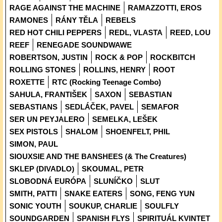
RAGE AGAINST THE MACHINE
RAMAZZOTTI, EROS
RAMONES
RÁNY TĚLA
REBELS
RED HOT CHILI PEPPERS
REDL, VLASTA
REED, LOU
REEF
RENEGADE SOUNDWAWE
ROBERTSON, JUSTIN
ROCK & POP
ROCKBITCH
ROLLING STONES
ROLLINS, HENRY
ROOT
ROXETTE
RTC (Rocking Teenage Combo)
SAHULA, FRANTIŠEK
SAXON
SEBASTIAN
SEBASTIANS
SEDLÁČEK, PAVEL
SEMAFOR
SER UN PEYJALERO
SEMELKA, LEŠEK
SEX PISTOLS
SHALOM
SHOENFELT, PHIL
SIMON, PAUL
SIOUXSIE AND THE BANSHEES (& The Creatures)
SKLEP (DIVADLO)
SKOUMAL, PETR
SLOBODNÁ EURÓPA
SLUNÍČKO
SLUT
SMITH, PATTI
SNAKE EATERS
SONG, FENG YUN
SONIC YOUTH
SOUKUP, CHARLIE
SOULFLY
SOUNDGARDEN
SPANISH FLYS
SPIRITUÁL KVINTET