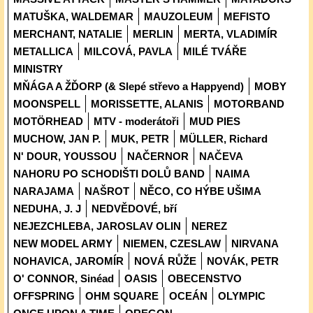
MATUŠKA, WALDEMAR
MAUZOLEUM
MEFISTO
MERCHANT, NATALIE
MERLIN
MERTA, VLADIMÍR
METALLICA
MILCOVÁ, PAVLA
MILÉ TVÁŘE
MINISTRY
MŇÁGA A ŽĎORP (& Slepé střevo a Happyend)
MOBY
MOONSPELL
MORISSETTE, ALANIS
MOTORBAND
MOTÖRHEAD
MTV - moderátoři
MUD PIES
MUCHOW, JAN P.
MUK, PETR
MÜLLER, Richard
N' DOUR, YOUSSOU
NAČERNOR
NAČEVA
NAHORU PO SCHODIŠTI DOLŮ BAND
NAIMA
NARAJAMA
NAŠROT
NĚCO, CO HÝBE UŠIMA
NEDUHA, J. J
NEDVĚDOVÉ, bří
NEJEZCHLEBA, JAROSLAV OLIN
NEREZ
NEW MODEL ARMY
NIEMEN, CZESLAW
NIRVANA
NOHAVICA, JAROMÍR
NOVÁ RŮŽE
NOVÁK, PETR
O' CONNOR, Sinéad
OASIS
OBECENSTVO
OFFSPRING
OHM SQUARE
OCEÁN
OLYMPIC