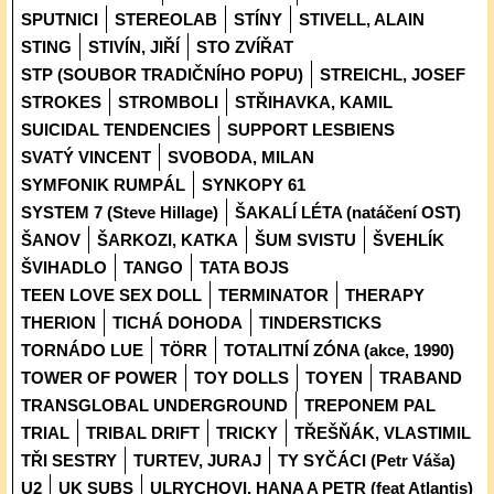
SPUTNICI
STEREOLAB
STÍNY
STIVELL, ALAIN
STING
STIVÍN, JIŘÍ
STO ZVÍŘAT
STP (SOUBOR TRADIČNÍHO POPU)
STREICHL, JOSEF
STROKES
STROMBOLI
STŘIHAVKA, KAMIL
SUICIDAL TENDENCIES
SUPPORT LESBIENS
SVATÝ VINCENT
SVOBODA, MILAN
SYMFONIK RUMPÁL
SYNKOPY 61
SYSTEM 7 (Steve Hillage)
ŠAKALÍ LÉTA (natáčení OST)
ŠANOV
ŠARKOZI, KATKA
ŠUM SVISTU
ŠVEHLÍK
ŠVIHADLO
TANGO
TATA BOJS
TEEN LOVE SEX DOLL
TERMINATOR
THERAPY
THERION
TICHÁ DOHODA
TINDERSTICKS
TORNÁDO LUE
TÖRR
TOTALITNÍ ZÓNA (akce, 1990)
TOWER OF POWER
TOY DOLLS
TOYEN
TRABAND
TRANSGLOBAL UNDERGROUND
TREPONEM PAL
TRIAL
TRIBAL DRIFT
TRICKY
TŘEŠŇÁK, VLASTIMIL
TŘI SESTRY
TURTEV, JURAJ
TY SYČÁCI (Petr Váša)
U2
UK SUBS
ULRYCHOVI, HANA A PETR (feat Atlantis)