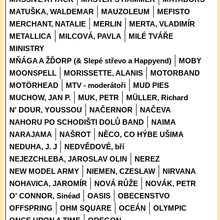
MATUŠKA, WALDEMAR
MAUZOLEUM
MEFISTO
MERCHANT, NATALIE
MERLIN
MERTA, VLADIMÍR
METALLICA
MILCOVÁ, PAVLA
MILÉ TVÁŘE
MINISTRY
MŇÁGA A ŽĎORP (& Slepé střevo a Happyend)
MOBY
MOONSPELL
MORISSETTE, ALANIS
MOTORBAND
MOTÖRHEAD
MTV - moderátoři
MUD PIES
MUCHOW, JAN P.
MUK, PETR
MÜLLER, Richard
N' DOUR, YOUSSOU
NAČERNOR
NAČEVA
NAHORU PO SCHODIŠTI DOLŮ BAND
NAIMA
NARAJAMA
NAŠROT
NĚCO, CO HÝBE UŠIMA
NEDUHA, J. J
NEDVĚDOVÉ, bří
NEJEZCHLEBA, JAROSLAV OLIN
NEREZ
NEW MODEL ARMY
NIEMEN, CZESLAW
NIRVANA
NOHAVICA, JAROMÍR
NOVÁ RŮŽE
NOVÁK, PETR
O' CONNOR, Sinéad
OASIS
OBECENSTVO
OFFSPRING
OHM SQUARE
OCEÁN
OLYMPIC