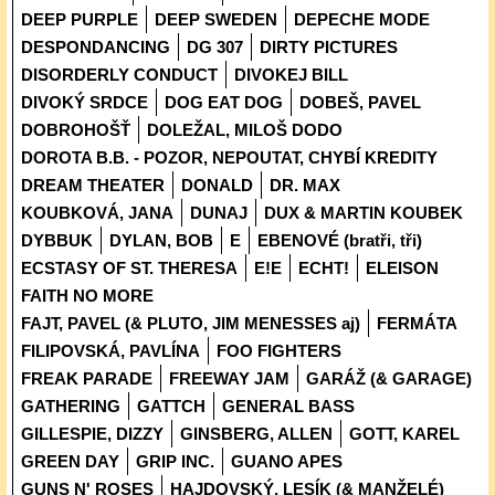
DEEP PURPLE
DEEP SWEDEN
DEPECHE MODE
DESPONDANCING
DG 307
DIRTY PICTURES
DISORDERLY CONDUCT
DIVOKEJ BILL
DIVOKÝ SRDCE
DOG EAT DOG
DOBEŠ, PAVEL
DOBROHOŠŤ
DOLEŽAL, MILOŠ DODO
DOROTA B.B. - POZOR, NEPOUTAT, CHYBÍ KREDITY
DREAM THEATER
DONALD
DR. MAX
KOUBKOVÁ, JANA
DUNAJ
DUX & MARTIN KOUBEK
DYBBUK
DYLAN, BOB
E
EBENOVÉ (bratři, tři)
ECSTASY OF ST. THERESA
E!E
ECHT!
ELEISON
FAITH NO MORE
FAJT, PAVEL (& PLUTO, JIM MENESSES aj)
FERMÁTA
FILIPOVSKÁ, PAVLÍNA
FOO FIGHTERS
FREAK PARADE
FREEWAY JAM
GARÁŽ (& GARAGE)
GATHERING
GATTCH
GENERAL BASS
GILLESPIE, DIZZY
GINSBERG, ALLEN
GOTT, KAREL
GREEN DAY
GRIP INC.
GUANO APES
GUNS N' ROSES
HAJDOVSKÝ, LESÍK (& MANŽELÉ)