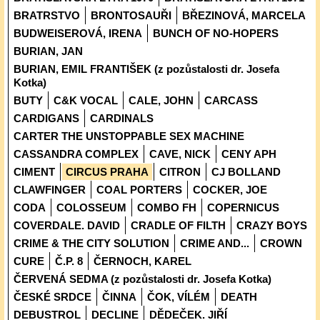
BRATRSTVO
BRONTOSAUŘI
BŘEZINOVÁ, MARCELA
BUDWEISEROVÁ, IRENA
BUNCH OF NO-HOPERS
BURIAN, JAN
BURIAN, EMIL FRANTIŠEK (z pozůstalosti dr. Josefa
Kotka)
BUTY
C&K VOCAL
CALE, JOHN
CARCASS
CARDIGANS
CARDINALS
CARTER THE UNSTOPPABLE SEX MACHINE
CASSANDRA COMPLEX
CAVE, NICK
CENY APH
CIMENT
CIRCUS PRAHA
CITRON
CJ BOLLAND
CLAWFINGER
COAL PORTERS
COCKER, JOE
CODA
COLOSSEUM
COMBO FH
COPERNICUS
COVERDALE. DAVID
CRADLE OF FILTH
CRAZY BOYS
CRIME & THE CITY SOLUTION
CRIME AND...
CROWN
CURE
Č.P. 8
ČERNOCH, KAREL
ČERVENÁ SEDMA (z pozůstalosti dr. Josefa Kotka)
ČESKÉ SRDCE
ČINNA
ČOK, VÍLÉM
DEATH
DEBUSTROL
DECLINE
DĚDEČEK. JIŘÍ