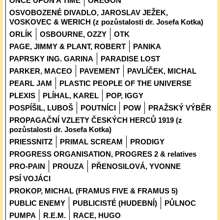
ONCE UPON A TIME
OREGON
OSVOBOZENÉ DIVADLO, JAROSLAV JEŽEK,
VOSKOVEC & WERICH (z pozůstalosti dr. Josefa Kotka)
ORLÍK
OSBOURNE, OZZY
OTK
PAGE, JIMMY & PLANT, ROBERT
PANIKA
PAPRSKY ING. GARINA
PARADISE LOST
PARKER, MACEO
PAVEMENT
PAVLÍČEK, MICHAL
PEARL JAM
PLASTIC PEOPLE OF THE UNIVERSE
PLEXIS
PLÍHAL, KAREL
POP, IGGY
POSPÍŠIL, LUBOŠ
POUTNÍCI
POW
PRAŽSKÝ VÝBĚR
PROPAGAČNÍ VZLETY ČESKÝCH HERCŮ 1919 (z
pozůstalosti dr. Josefa Kotka)
PRIESSNITZ
PRIMAL SCREAM
PRODIGY
PROGRESS ORGANISATION, PROGRES 2 & relatives
PRO-PAIN
PROUZA
PŘENOSILOVÁ, YVONNE
PSÍ VOJÁCI
PROKOP, MICHAL (FRAMUS FIVE & FRAMUS 5)
PUBLIC ENEMY
PUBLICISTÉ (HUDEBNÍ)
PŮLNOC
PUMPA
R.E.M.
RACE, HUGO