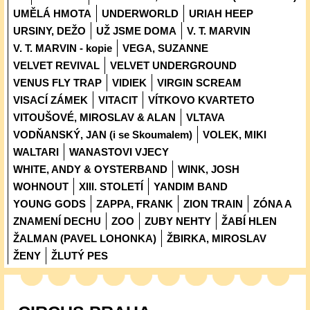
UMĚLÁ HMOTA
UNDERWORLD
URIAH HEEP
URSINY, DEŽO
UŽ JSME DOMA
V. T. MARVIN
V. T. MARVIN - kopie
VEGA, SUZANNE
VELVET REVIVAL
VELVET UNDERGROUND
VENUS FLY TRAP
VIDIEK
VIRGIN SCREAM
VISACÍ ZÁMEK
VITACIT
VÍTKOVO KVARTETO
VITOUŠOVÉ, MIROSLAV & ALAN
VLTAVA
VODŇANSKÝ, JAN (i se Skoumalem)
VOLEK, MIKI
WALTARI
WANASTOVI VJECY
WHITE, ANDY & OYSTERBAND
WINK, JOSH
WOHNOUT
XIII. STOLETÍ
YANDIM BAND
YOUNG GODS
ZAPPA, FRANK
ZION TRAIN
ZÓNA A
ZNAMENÍ DECHU
ZOO
ZUBY NEHTY
ŽABÍ HLEN
ŽALMAN (PAVEL LOHONKA)
ŽBIRKA, MIROSLAV
ŽENY
ŽLUTÝ PES