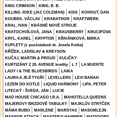
KING CRIMSON
KING, B. B.
KILLING JOKE (JAZ COLEMAN)
KISS
KOHOUT, DAN
KOUBEK, VÁCLAV
KRABATHOR
KRAFTWERK
KRAL, IVAN
KRÁSNÉ NOVÉ STROJE
KRATOCHVÍLOVÁ, JANA
KRAUSBERRY
KRUCIPÜSK
KRYL, KAREL
KRYPTOR
KŘIVÁNKOVÁ, MIRKA
KUPLETY (z pozůstalosti dr. Josefa Kotka)
KŘÍŽEK, LADISLAV & KREYSON
KUČAJ, MARTIN & PROUD
KULIČKY
KURTIZÁNY Z 25. AVENUE kredity
L 7
LA MUERTE
LADY I & THE BLUESBIRDS
LAIKA
LAURA A JEJÍ TYGŘI
LEVELLERS
LEVI BANAH
LEZEM DO KOTLE
LIQUID HARMONY
LIPA, PETER
LITECKÝ - ŠVEDA, JÁN
LUCIE
MAD HOUSE CHICAGO I.R.A.
MAHOTELLA QUEENS
MAJEROVY BRZDOVÉ TABULKY
MAJKLŮV STRÝČEK
MÁMA BUBO
MARLENE
MARSYAS
MASOMLEJN
MASSIVE ATTACK
MASTER'S HAMMER
MATADORS