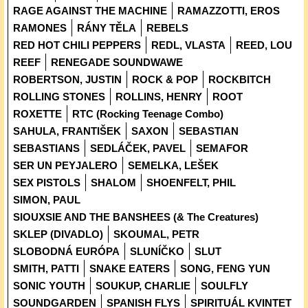
RAGE AGAINST THE MACHINE
RAMAZZOTTI, EROS
RAMONES
RÁNY TĚLA
REBELS
RED HOT CHILI PEPPERS
REDL, VLASTA
REED, LOU
REEF
RENEGADE SOUNDWAWE
ROBERTSON, JUSTIN
ROCK & POP
ROCKBITCH
ROLLING STONES
ROLLINS, HENRY
ROOT
ROXETTE
RTC (Rocking Teenage Combo)
SAHULA, FRANTIŠEK
SAXON
SEBASTIAN
SEBASTIANS
SEDLÁČEK, PAVEL
SEMAFOR
SER UN PEYJALERO
SEMELKA, LEŠEK
SEX PISTOLS
SHALOM
SHOENFELT, PHIL
SIMON, PAUL
SIOUXSIE AND THE BANSHEES (& The Creatures)
SKLEP (DIVADLO)
SKOUMAL, PETR
SLOBODNÁ EURÓPA
SLUNÍČKO
SLUT
SMITH, PATTI
SNAKE EATERS
SONG, FENG YUN
SONIC YOUTH
SOUKUP, CHARLIE
SOULFLY
SOUNDGARDEN
SPANISH FLYS
SPIRITUÁL KVINTET