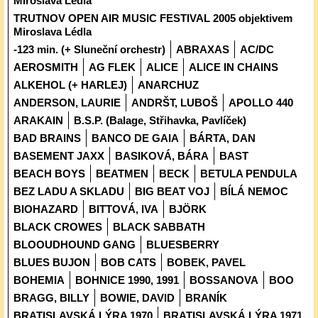
Miroslava Lédla
TRUTNOV OPEN AIR MUSIC FESTIVAL 2005 objektivem
Miroslava Lédla
-123 min. (+ Sluneční orchestr)
ABRAXAS
AC/DC
AEROSMITH
AG FLEK
ALICE
ALICE IN CHAINS
ALKEHOL (+ HARLEJ)
ANARCHUZ
ANDERSON, LAURIE
ANDRŠT, LUBOŠ
APOLLO 440
ARAKAIN
B.S.P. (Balage, Střihavka, Pavlíček)
BAD BRAINS
BANCO DE GAIA
BÁRTA, DAN
BASEMENT JAXX
BASIKOVÁ, BÁRA
BAST
BEACH BOYS
BEATMEN
BECK
BETULA PENDULA
BEZ LADU A SKLADU
BIG BEAT VOJ
BÍLÁ NEMOC
BIOHAZARD
BITTOVÁ, IVA
BJÖRK
BLACK CROWES
BLACK SABBATH
BLOOUDHOUND GANG
BLUESBERRY
BLUES BUJON
BOB CATS
BOBEK, PAVEL
BOHEMIA
BOHNICE 1990, 1991
BOSSANOVA
BOO
BRAGG, BILLY
BOWIE, DAVID
BRANÍK
BRATISLAVSKÁ LÝRA 1970
BRATISLAVSKÁ LÝRA 1971