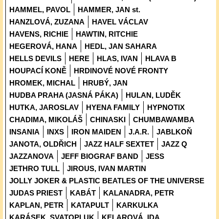
HAMMEL, PAVOL
HAMMER, JAN st.
HANZLOVÁ, ZUZANA
HAVEL VÁCLAV
HAVENS, RICHIE
HAWTIN, RITCHIE
HEGEROVÁ, HANA
HEDL, JAN SAHARA
HELLS DEVILS
HERE
HLAS, IVAN
HLAVA B
HOUPACÍ KONĚ
HRDINOVÉ NOVÉ FRONTY
HROMEK, MICHAL
HRUBÝ, JAN
HUDBA PRAHA (JASNÁ PÁKA)
HULAN, LUDĚK
HUTKA, JAROSLAV
HYENA FAMILY
HYPNOTIX
CHADIMA, MIKOLÁŠ
CHINASKI
CHUMBAWAMBA
INSANIA
INXS
IRON MAIDEN
J.A.R.
JABLKOŇ
JANOTA, OLDŘICH
JAZZ HALF SEXTET
JAZZ Q
JAZZANOVA
JEFF BIOGRAF BAND
JESS
JETHRO TULL
JIROUS, IVAN MARTIN
JOLLY JOKER & PLASTIC BEATLES OF THE UNIVERSE
JUDAS PRIEST
KABÁT
KALANADRA, PETR
KAPLAN, PETR
KATAPULT
KARKULKA
KARÁSEK, SVATOPLUK
KELAROVÁ, IDA