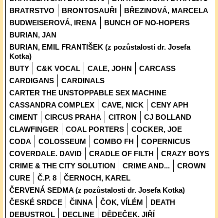
BRATRSTVO
BRONTOSAUŘI
BŘEZINOVÁ, MARCELA
BUDWEISEROVÁ, IRENA
BUNCH OF NO-HOPERS
BURIAN, JAN
BURIAN, EMIL FRANTIŠEK (z pozůstalosti dr. Josefa
Kotka)
BUTY
C&K VOCAL
CALE, JOHN
CARCASS
CARDIGANS
CARDINALS
CARTER THE UNSTOPPABLE SEX MACHINE
CASSANDRA COMPLEX
CAVE, NICK
CENY APH
CIMENT
CIRCUS PRAHA
CITRON
CJ BOLLAND
CLAWFINGER
COAL PORTERS
COCKER, JOE
CODA
COLOSSEUM
COMBO FH
COPERNICUS
COVERDALE. DAVID
CRADLE OF FILTH
CRAZY BOYS
CRIME & THE CITY SOLUTION
CRIME AND...
CROWN
CURE
Č.P. 8
ČERNOCH, KAREL
ČERVENÁ SEDMA (z pozůstalosti dr. Josefa Kotka)
ČESKÉ SRDCE
ČINNA
ČOK, VÍLÉM
DEATH
DEBUSTROL
DECLINE
DĚDEČEK. JIŘÍ