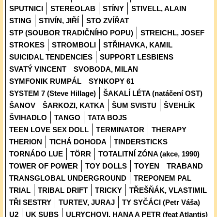
SPUTNICI
STEREOLAB
STÍNY
STIVELL, ALAIN
STING
STIVÍN, JIŘÍ
STO ZVÍŘAT
STP (SOUBOR TRADIČNÍHO POPU)
STREICHL, JOSEF
STROKES
STROMBOLI
STŘIHAVKA, KAMIL
SUICIDAL TENDENCIES
SUPPORT LESBIENS
SVATÝ VINCENT
SVOBODA, MILAN
SYMFONIK RUMPÁL
SYNKOPY 61
SYSTEM 7 (Steve Hillage)
ŠAKALÍ LÉTA (natáčení OST)
ŠANOV
ŠARKOZI, KATKA
ŠUM SVISTU
ŠVEHLÍK
ŠVIHADLO
TANGO
TATA BOJS
TEEN LOVE SEX DOLL
TERMINATOR
THERAPY
THERION
TICHÁ DOHODA
TINDERSTICKS
TORNÁDO LUE
TÖRR
TOTALITNÍ ZÓNA (akce, 1990)
TOWER OF POWER
TOY DOLLS
TOYEN
TRABAND
TRANSGLOBAL UNDERGROUND
TREPONEM PAL
TRIAL
TRIBAL DRIFT
TRICKY
TŘEŠŇÁK, VLASTIMIL
TŘI SESTRY
TURTEV, JURAJ
TY SYČÁCI (Petr Váša)
U2
UK SUBS
ULRYCHOVI, HANA A PETR (feat Atlantis)