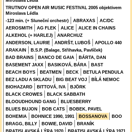
Miroslava Lédla
TRUTNOV OPEN AIR MUSIC FESTIVAL 2005 objektivem
Miroslava Lédla
-123 min. (+ Sluneční orchestr)
ABRAXAS
AC/DC
AEROSMITH
AG FLEK
ALICE
ALICE IN CHAINS
ALKEHOL (+ HARLEJ)
ANARCHUZ
ANDERSON, LAURIE
ANDRŠT, LUBOŠ
APOLLO 440
ARAKAIN
B.S.P. (Balage, Střihavka, Pavlíček)
BAD BRAINS
BANCO DE GAIA
BÁRTA, DAN
BASEMENT JAXX
BASIKOVÁ, BÁRA
BAST
BEACH BOYS
BEATMEN
BECK
BETULA PENDULA
BEZ LADU A SKLADU
BIG BEAT VOJ
BÍLÁ NEMOC
BIOHAZARD
BITTOVÁ, IVA
BJÖRK
BLACK CROWES
BLACK SABBATH
BLOOUDHOUND GANG
BLUESBERRY
BLUES BUJON
BOB CATS
BOBEK, PAVEL
BOHEMIA
BOHNICE 1990, 1991
BOSSANOVA
BOO
BRAGG, BILLY
BOWIE, DAVID
BRANÍK
BRATISLAVSKÁ LÝRA 1970
BRATISLAVSKÁ LÝRA 1971