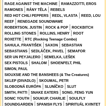
RAGE AGAINST THE MACHINE
RAMAZZOTTI, EROS
RAMONES
RÁNY TĚLA
REBELS
RED HOT CHILI PEPPERS
REDL, VLASTA
REED, LOU
REEF
RENEGADE SOUNDWAWE
ROBERTSON, JUSTIN
ROCK & POP
ROCKBITCH
ROLLING STONES
ROLLINS, HENRY
ROOT
ROXETTE
RTC (Rocking Teenage Combo)
SAHULA, FRANTIŠEK
SAXON
SEBASTIAN
SEBASTIANS
SEDLÁČEK, PAVEL
SEMAFOR
SER UN PEYJALERO
SEMELKA, LEŠEK
SEX PISTOLS
SHALOM
SHOENFELT, PHIL
SIMON, PAUL
SIOUXSIE AND THE BANSHEES (& The Creatures)
SKLEP (DIVADLO)
SKOUMAL, PETR
SLOBODNÁ EURÓPA
SLUNÍČKO
SLUT
SMITH, PATTI
SNAKE EATERS
SONG, FENG YUN
SONIC YOUTH
SOUKUP, CHARLIE
SOULFLY
SOUNDGARDEN
SPANISH FLYS
SPIRITUÁL KVINTET