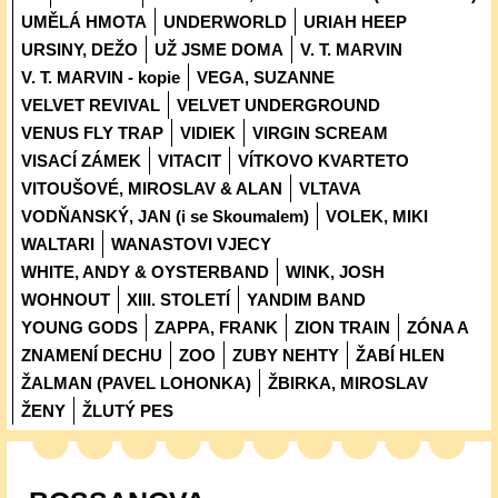
UMĚLÁ HMOTA
UNDERWORLD
URIAH HEEP
URSINY, DEŽO
UŽ JSME DOMA
V. T. MARVIN
V. T. MARVIN - kopie
VEGA, SUZANNE
VELVET REVIVAL
VELVET UNDERGROUND
VENUS FLY TRAP
VIDIEK
VIRGIN SCREAM
VISACÍ ZÁMEK
VITACIT
VÍTKOVO KVARTETO
VITOUŠOVÉ, MIROSLAV & ALAN
VLTAVA
VODŇANSKÝ, JAN (i se Skoumalem)
VOLEK, MIKI
WALTARI
WANASTOVI VJECY
WHITE, ANDY & OYSTERBAND
WINK, JOSH
WOHNOUT
XIII. STOLETÍ
YANDIM BAND
YOUNG GODS
ZAPPA, FRANK
ZION TRAIN
ZÓNA A
ZNAMENÍ DECHU
ZOO
ZUBY NEHTY
ŽABÍ HLEN
ŽALMAN (PAVEL LOHONKA)
ŽBIRKA, MIROSLAV
ŽENY
ŽLUTÝ PES