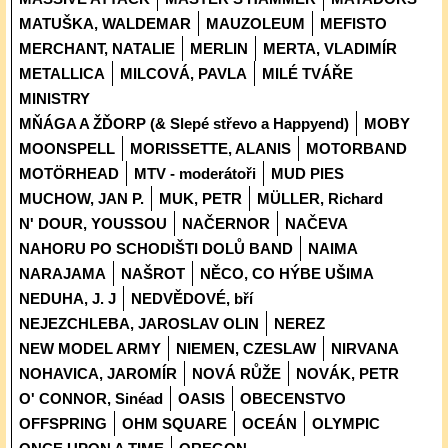
MATUŠKA, WALDEMAR
MAUZOLEUM
MEFISTO
MERCHANT, NATALIE
MERLIN
MERTA, VLADIMÍR
METALLICA
MILCOVÁ, PAVLA
MILÉ TVÁŘE
MINISTRY
MŇÁGA A ŽĎORP (& Slepé střevo a Happyend)
MOBY
MOONSPELL
MORISSETTE, ALANIS
MOTORBAND
MOTÖRHEAD
MTV - moderátoři
MUD PIES
MUCHOW, JAN P.
MUK, PETR
MÜLLER, Richard
N' DOUR, YOUSSOU
NAČERNOR
NAČEVA
NAHORU PO SCHODIŠTI DOLŮ BAND
NAIMA
NARAJAMA
NAŠROT
NĚCO, CO HÝBE UŠIMA
NEDUHA, J. J
NEDVĚDOVÉ, bří
NEJEZCHLEBA, JAROSLAV OLIN
NEREZ
NEW MODEL ARMY
NIEMEN, CZESLAW
NIRVANA
NOHAVICA, JAROMÍR
NOVÁ RŮŽE
NOVÁK, PETR
O' CONNOR, Sinéad
OASIS
OBECENSTVO
OFFSPRING
OHM SQUARE
OCEÁN
OLYMPIC