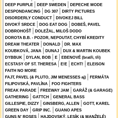
DEEP PURPLE
DEEP SWEDEN
DEPECHE MODE
DESPONDANCING
DG 307
DIRTY PICTURES
DISORDERLY CONDUCT
DIVOKEJ BILL
DIVOKÝ SRDCE
DOG EAT DOG
DOBEŠ, PAVEL
DOBROHOŠŤ
DOLEŽAL, MILOŠ DODO
DOROTA B.B. - POZOR, NEPOUTAT, CHYBÍ KREDITY
DREAM THEATER
DONALD
DR. MAX
KOUBKOVÁ, JANA
DUNAJ
DUX & MARTIN KOUBEK
DYBBUK
DYLAN, BOB
E
EBENOVÉ (bratři, tři)
ECSTASY OF ST. THERESA
E!E
ECHT!
ELEISON
FAITH NO MORE
FAJT, PAVEL (& PLUTO, JIM MENESSES aj)
FERMÁTA
FILIPOVSKÁ, PAVLÍNA
FOO FIGHTERS
FREAK PARADE
FREEWAY JAM
GARÁŽ (& GARAGE)
GATHERING
GATTCH
GENERAL BASS
GILLESPIE, DIZZY
GINSBERG, ALLEN
GOTT, KAREL
GREEN DAY
GRIP INC.
GUANO APES
GUNS N' ROSES
HAJDOVSKÝ, LESÍK (& MANŽELÉ)