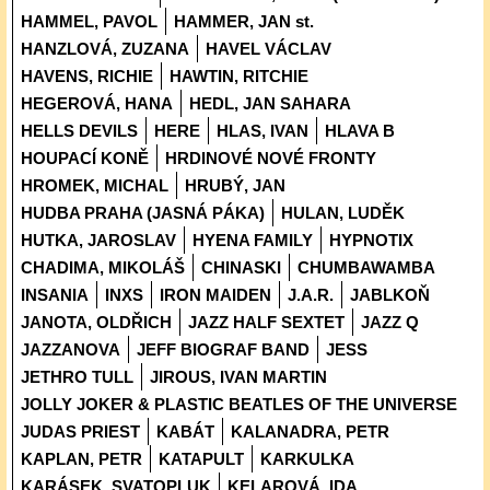
HAMMEL, PAVOL
HAMMER, JAN st.
HANZLOVÁ, ZUZANA
HAVEL VÁCLAV
HAVENS, RICHIE
HAWTIN, RITCHIE
HEGEROVÁ, HANA
HEDL, JAN SAHARA
HELLS DEVILS
HERE
HLAS, IVAN
HLAVA B
HOUPACÍ KONĚ
HRDINOVÉ NOVÉ FRONTY
HROMEK, MICHAL
HRUBÝ, JAN
HUDBA PRAHA (JASNÁ PÁKA)
HULAN, LUDĚK
HUTKA, JAROSLAV
HYENA FAMILY
HYPNOTIX
CHADIMA, MIKOLÁŠ
CHINASKI
CHUMBAWAMBA
INSANIA
INXS
IRON MAIDEN
J.A.R.
JABLKOŇ
JANOTA, OLDŘICH
JAZZ HALF SEXTET
JAZZ Q
JAZZANOVA
JEFF BIOGRAF BAND
JESS
JETHRO TULL
JIROUS, IVAN MARTIN
JOLLY JOKER & PLASTIC BEATLES OF THE UNIVERSE
JUDAS PRIEST
KABÁT
KALANADRA, PETR
KAPLAN, PETR
KATAPULT
KARKULKA
KARÁSEK, SVATOPLUK
KELAROVÁ, IDA