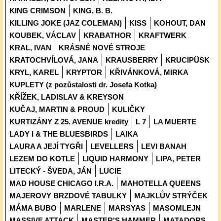
KING CRIMSON
KING, B. B.
KILLING JOKE (JAZ COLEMAN)
KISS
KOHOUT, DAN
KOUBEK, VÁCLAV
KRABATHOR
KRAFTWERK
KRAL, IVAN
KRÁSNÉ NOVÉ STROJE
KRATOCHVÍLOVÁ, JANA
KRAUSBERRY
KRUCIPÜSK
KRYL, KAREL
KRYPTOR
KŘIVÁNKOVÁ, MIRKA
KUPLETY (z pozůstalosti dr. Josefa Kotka)
KŘÍŽEK, LADISLAV & KREYSON
KUČAJ, MARTIN & PROUD
KULIČKY
KURTIZÁNY Z 25. AVENUE kredity
L 7
LA MUERTE
LADY I & THE BLUESBIRDS
LAIKA
LAURA A JEJÍ TYGŘI
LEVELLERS
LEVI BANAH
LEZEM DO KOTLE
LIQUID HARMONY
LIPA, PETER
LITECKÝ - ŠVEDA, JÁN
LUCIE
MAD HOUSE CHICAGO I.R.A.
MAHOTELLA QUEENS
MAJEROVY BRZDOVÉ TABULKY
MAJKLŮV STRÝČEK
MÁMA BUBO
MARLENE
MARSYAS
MASOMLEJN
MASSIVE ATTACK
MASTER'S HAMMER
MATADORS