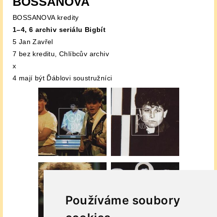
BOSSANOVA
BOSSANOVA kredity
1–4, 6 archiv seriálu Bigbít
5 Jan Zavřel
7 bez kreditu, Chlíbcův archiv
x
4 mají být Ďáblovi soustružníci
Používáme soubory