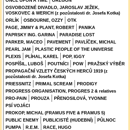
ONCE UPON A TIME
OREGON
OSVOBOZENÉ DIVADLO, JAROSLAV JEŽEK,
VOSKOVEC & WERICH (z pozůstalosti dr. Josefa Kotka)
ORLÍK
OSBOURNE, OZZY
OTK
PAGE, JIMMY & PLANT, ROBERT
PANIKA
PAPRSKY ING. GARINA
PARADISE LOST
PARKER, MACEO
PAVEMENT
PAVLÍČEK, MICHAL
PEARL JAM
PLASTIC PEOPLE OF THE UNIVERSE
PLEXIS
PLÍHAL, KAREL
POP, IGGY
POSPÍŠIL, LUBOŠ
POUTNÍCI
POW
PRAŽSKÝ VÝBĚR
PROPAGAČNÍ VZLETY ČESKÝCH HERCŮ 1919 (z
pozůstalosti dr. Josefa Kotka)
PRIESSNITZ
PRIMAL SCREAM
PRODIGY
PROGRESS ORGANISATION, PROGRES 2 & relatives
PRO-PAIN
PROUZA
PŘENOSILOVÁ, YVONNE
PSÍ VOJÁCI
PROKOP, MICHAL (FRAMUS FIVE & FRAMUS 5)
PUBLIC ENEMY
PUBLICISTÉ (HUDEBNÍ)
PŮLNOC
PUMPA
R.E.M.
RACE, HUGO