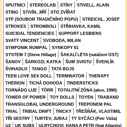
SPUTNICI
STEREOLAB
STÍNY
STIVELL, ALAIN
STING
STIVÍN, JIŘÍ
STO ZVÍŘAT
STP (SOUBOR TRADIČNÍHO POPU)
STREICHL, JOSEF
STROKES
STROMBOLI
STŘIHAVKA, KAMIL
SUICIDAL TENDENCIES
SUPPORT LESBIENS
SVATÝ VINCENT
SVOBODA, MILAN
SYMFONIK RUMPÁL
SYNKOPY 61
SYSTEM 7 (Steve Hillage)
ŠAKALÍ LÉTA (natáčení OST)
ŠANOV
ŠARKOZI, KATKA
ŠUM SVISTU
ŠVEHLÍK
ŠVIHADLO
TANGO
TATA BOJS
TEEN LOVE SEX DOLL
TERMINATOR
THERAPY
THERION
TICHÁ DOHODA
TINDERSTICKS
TORNÁDO LUE
TÖRR
TOTALITNÍ ZÓNA (akce, 1990)
TOWER OF POWER
TOY DOLLS
TOYEN
TRABAND
TRANSGLOBAL UNDERGROUND
TREPONEM PAL
TRIAL
TRIBAL DRIFT
TRICKY
TŘEŠŇÁK, VLASTIMIL
TŘI SESTRY
TURTEV, JURAJ
TY SYČÁCI (Petr Váša)
U2
UK SUBS
ULRYCHOVI, HANA A PETR (feat Atlantis)