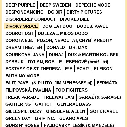
DEEP PURPLE
DEEP SWEDEN
DEPECHE MODE
DESPONDANCING
DG 307
DIRTY PICTURES
DISORDERLY CONDUCT
DIVOKEJ BILL
DIVOKÝ SRDCE
DOG EAT DOG
DOBEŠ, PAVEL
DOBROHOŠŤ
DOLEŽAL, MILOŠ DODO
DOROTA B.B. - POZOR, NEPOUTAT, CHYBÍ KREDITY
DREAM THEATER
DONALD
DR. MAX
KOUBKOVÁ, JANA
DUNAJ
DUX & MARTIN KOUBEK
DYBBUK
DYLAN, BOB
E
EBENOVÉ (bratři, tři)
ECSTASY OF ST. THERESA
E!E
ECHT!
ELEISON
FAITH NO MORE
FAJT, PAVEL (& PLUTO, JIM MENESSES aj)
FERMÁTA
FILIPOVSKÁ, PAVLÍNA
FOO FIGHTERS
FREAK PARADE
FREEWAY JAM
GARÁŽ (& GARAGE)
GATHERING
GATTCH
GENERAL BASS
GILLESPIE, DIZZY
GINSBERG, ALLEN
GOTT, KAREL
GREEN DAY
GRIP INC.
GUANO APES
GUNS N' ROSES
HAJDOVSKÝ, LESÍK (& MANŽELÉ)