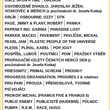
ONCE UPON A TIME
OREGON
OSVOBOZENÉ DIVADLO, JAROSLAV JEŽEK,
VOSKOVEC & WERICH (z pozůstalosti dr. Josefa Kotka)
ORLÍK
OSBOURNE, OZZY
OTK
PAGE, JIMMY & PLANT, ROBERT
PANIKA
PAPRSKY ING. GARINA
PARADISE LOST
PARKER, MACEO
PAVEMENT
PAVLÍČEK, MICHAL
PEARL JAM
PLASTIC PEOPLE OF THE UNIVERSE
PLEXIS
PLÍHAL, KAREL
POP, IGGY
POSPÍŠIL, LUBOŠ
POUTNÍCI
POW
PRAŽSKÝ VÝBĚR
PROPAGAČNÍ VZLETY ČESKÝCH HERCŮ 1919 (z
pozůstalosti dr. Josefa Kotka)
PRIESSNITZ
PRIMAL SCREAM
PRODIGY
PROGRESS ORGANISATION, PROGRES 2 & relatives
PRO-PAIN
PROUZA
PŘENOSILOVÁ, YVONNE
PSÍ VOJÁCI
PROKOP, MICHAL (FRAMUS FIVE & FRAMUS 5)
PUBLIC ENEMY
PUBLICISTÉ (HUDEBNÍ)
PŮLNOC
PUMPA
R.E.M.
RACE, HUGO