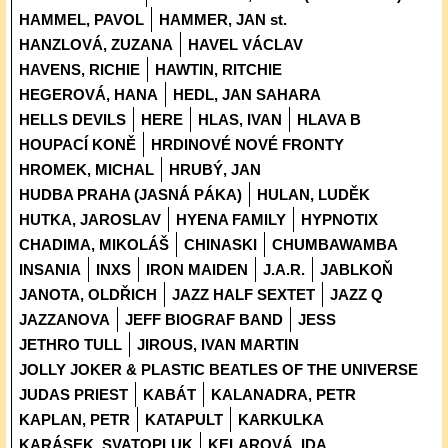
HAMMEL, PAVOL
HAMMER, JAN st.
HANZLOVÁ, ZUZANA
HAVEL VÁCLAV
HAVENS, RICHIE
HAWTIN, RITCHIE
HEGEROVÁ, HANA
HEDL, JAN SAHARA
HELLS DEVILS
HERE
HLAS, IVAN
HLAVA B
HOUPACÍ KONĚ
HRDINOVÉ NOVÉ FRONTY
HROMEK, MICHAL
HRUBÝ, JAN
HUDBA PRAHA (JASNÁ PÁKA)
HULAN, LUDĚK
HUTKA, JAROSLAV
HYENA FAMILY
HYPNOTIX
CHADIMA, MIKOLÁŠ
CHINASKI
CHUMBAWAMBA
INSANIA
INXS
IRON MAIDEN
J.A.R.
JABLKOŇ
JANOTA, OLDŘICH
JAZZ HALF SEXTET
JAZZ Q
JAZZANOVA
JEFF BIOGRAF BAND
JESS
JETHRO TULL
JIROUS, IVAN MARTIN
JOLLY JOKER & PLASTIC BEATLES OF THE UNIVERSE
JUDAS PRIEST
KABÁT
KALANADRA, PETR
KAPLAN, PETR
KATAPULT
KARKULKA
KARÁSEK, SVATOPLUK
KELAROVÁ, IDA