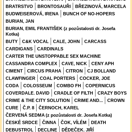
BRATRSTVO
BRONTOSAUŘI
BŘEZINOVÁ, MARCELA
BUDWEISEROVÁ, IRENA
BUNCH OF NO-HOPERS
BURIAN, JAN
BURIAN, EMIL FRANTIŠEK (z pozůstalosti dr. Josefa
Kotka)
BUTY
C&K VOCAL
CALE, JOHN
CARCASS
CARDIGANS
CARDINALS
CARTER THE UNSTOPPABLE SEX MACHINE
CASSANDRA COMPLEX
CAVE, NICK
CENY APH
CIMENT
CIRCUS PRAHA
CITRON
CJ BOLLAND
CLAWFINGER
COAL PORTERS
COCKER, JOE
CODA
COLOSSEUM
COMBO FH
COPERNICUS
COVERDALE. DAVID
CRADLE OF FILTH
CRAZY BOYS
CRIME & THE CITY SOLUTION
CRIME AND...
CROWN
CURE
Č.P. 8
ČERNOCH, KAREL
ČERVENÁ SEDMA (z pozůstalosti dr. Josefa Kotka)
ČESKÉ SRDCE
ČINNA
ČOK, VÍLÉM
DEATH
DEBUSTROL
DECLINE
DĚDEČEK. JIŘÍ