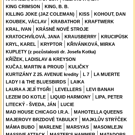
KING CRIMSON
KING, B. B.
KILLING JOKE (JAZ COLEMAN)
KISS
KOHOUT, DAN
KOUBEK, VÁCLAV
KRABATHOR
KRAFTWERK
KRAL, IVAN
KRÁSNÉ NOVÉ STROJE
KRATOCHVÍLOVÁ, JANA
KRAUSBERRY
KRUCIPÜSK
KRYL, KAREL
KRYPTOR
KŘIVÁNKOVÁ, MIRKA
KUPLETY (z pozůstalosti dr. Josefa Kotka)
KŘÍŽEK, LADISLAV & KREYSON
KUČAJ, MARTIN & PROUD
KULIČKY
KURTIZÁNY Z 25. AVENUE kredity
L 7
LA MUERTE
LADY I & THE BLUESBIRDS
LAIKA
LAURA A JEJÍ TYGŘI
LEVELLERS
LEVI BANAH
LEZEM DO KOTLE
LIQUID HARMONY
LIPA, PETER
LITECKÝ - ŠVEDA, JÁN
LUCIE
MAD HOUSE CHICAGO I.R.A.
MAHOTELLA QUEENS
MAJEROVY BRZDOVÉ TABULKY
MAJKLŮV STRÝČEK
MÁMA BUBO
MARLENE
MARSYAS
MASOMLEJN
MASSIVE ATTACK
MASTER'S HAMMER
MATADORS