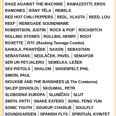
RAGE AGAINST THE MACHINE
RAMAZZOTTI, EROS
RAMONES
RÁNY TĚLA
REBELS
RED HOT CHILI PEPPERS
REDL, VLASTA
REED, LOU
REEF
RENEGADE SOUNDWAWE
ROBERTSON, JUSTIN
ROCK & POP
ROCKBITCH
ROLLING STONES
ROLLINS, HENRY
ROOT
ROXETTE
RTC (Rocking Teenage Combo)
SAHULA, FRANTIŠEK
SAXON
SEBASTIAN
SEBASTIANS
SEDLÁČEK, PAVEL
SEMAFOR
SER UN PEYJALERO
SEMELKA, LEŠEK
SEX PISTOLS
SHALOM
SHOENFELT, PHIL
SIMON, PAUL
SIOUXSIE AND THE BANSHEES (& The Creatures)
SKLEP (DIVADLO)
SKOUMAL, PETR
SLOBODNÁ EURÓPA
SLUNÍČKO
SLUT
SMITH, PATTI
SNAKE EATERS
SONG, FENG YUN
SONIC YOUTH
SOUKUP, CHARLIE
SOULFLY
SOUNDGARDEN
SPANISH FLYS
SPIRITUÁL KVINTET