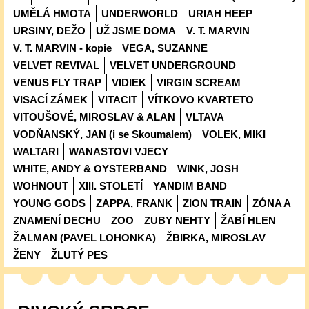
UMĚLÁ HMOTA
UNDERWORLD
URIAH HEEP
URSINY, DEŽO
UŽ JSME DOMA
V. T. MARVIN
V. T. MARVIN - kopie
VEGA, SUZANNE
VELVET REVIVAL
VELVET UNDERGROUND
VENUS FLY TRAP
VIDIEK
VIRGIN SCREAM
VISACÍ ZÁMEK
VITACIT
VÍTKOVO KVARTETO
VITOUŠOVÉ, MIROSLAV & ALAN
VLTAVA
VODŇANSKÝ, JAN (i se Skoumalem)
VOLEK, MIKI
WALTARI
WANASTOVI VJECY
WHITE, ANDY & OYSTERBAND
WINK, JOSH
WOHNOUT
XIII. STOLETÍ
YANDIM BAND
YOUNG GODS
ZAPPA, FRANK
ZION TRAIN
ZÓNA A
ZNAMENÍ DECHU
ZOO
ZUBY NEHTY
ŽABÍ HLEN
ŽALMAN (PAVEL LOHONKA)
ŽBIRKA, MIROSLAV
ŽENY
ŽLUTÝ PES