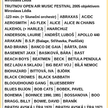
Miroslava Lédla
TRUTNOV OPEN AIR MUSIC FESTIVAL 2005 objektivem
Miroslava Lédla
-123 min. (+ Sluneční orchestr)
ABRAXAS
AC/DC
AEROSMITH
AG FLEK
ALICE
ALICE IN CHAINS
ALKEHOL (+ HARLEJ)
ANARCHUZ
ANDERSON, LAURIE
ANDRŠT, LUBOŠ
APOLLO 440
ARAKAIN
B.S.P. (Balage, Střihavka, Pavlíček)
BAD BRAINS
BANCO DE GAIA
BÁRTA, DAN
BASEMENT JAXX
BASIKOVÁ, BÁRA
BAST
BEACH BOYS
BEATMEN
BECK
BETULA PENDULA
BEZ LADU A SKLADU
BIG BEAT VOJ
BÍLÁ NEMOC
BIOHAZARD
BITTOVÁ, IVA
BJÖRK
BLACK CROWES
BLACK SABBATH
BLOOUDHOUND GANG
BLUESBERRY
BLUES BUJON
BOB CATS
BOBEK, PAVEL
BOHEMIA
BOHNICE 1990, 1991
BOSSANOVA
BOO
BRAGG, BILLY
BOWIE, DAVID
BRANÍK
BRATISLAVSKÁ LÝRA 1970
BRATISLAVSKÁ LÝRA 1971