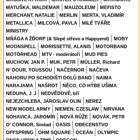
MATUŠKA, WALDEMAR
MAUZOLEUM
MEFISTO
MERCHANT, NATALIE
MERLIN
MERTA, VLADIMÍR
METALLICA
MILCOVÁ, PAVLA
MILÉ TVÁŘE
MINISTRY
MŇÁGA A ŽĎORP (& Slepé střevo a Happyend)
MOBY
MOONSPELL
MORISSETTE, ALANIS
MOTORBAND
MOTÖRHEAD
MTV - moderátoři
MUD PIES
MUCHOW, JAN P.
MUK, PETR
MÜLLER, Richard
N' DOUR, YOUSSOU
NAČERNOR
NAČEVA
NAHORU PO SCHODIŠTI DOLŮ BAND
NAIMA
NARAJAMA
NAŠROT
NĚCO, CO HÝBE UŠIMA
NEDUHA, J. J
NEDVĚDOVÉ, bří
NEJEZCHLEBA, JAROSLAV OLIN
NEREZ
NEW MODEL ARMY
NIEMEN, CZESLAW
NIRVANA
NOHAVICA, JAROMÍR
NOVÁ RŮŽE
NOVÁK, PETR
O' CONNOR, Sinéad
OASIS
OBECENSTVO
OFFSPRING
OHM SQUARE
OCEÁN
OLYMPIC