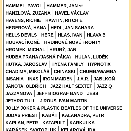
HAMMEL, PAVOL
HAMMER, JAN st.
HANZLOVÁ, ZUZANA
HAVEL VÁCLAV
HAVENS, RICHIE
HAWTIN, RITCHIE
HEGEROVÁ, HANA
HEDL, JAN SAHARA
HELLS DEVILS
HERE
HLAS, IVAN
HLAVA B
HOUPACÍ KONĚ
HRDINOVÉ NOVÉ FRONTY
HROMEK, MICHAL
HRUBÝ, JAN
HUDBA PRAHA (JASNÁ PÁKA)
HULAN, LUDĚK
HUTKA, JAROSLAV
HYENA FAMILY
HYPNOTIX
CHADIMA, MIKOLÁŠ
CHINASKI
CHUMBAWAMBA
INSANIA
INXS
IRON MAIDEN
J.A.R.
JABLKOŇ
JANOTA, OLDŘICH
JAZZ HALF SEXTET
JAZZ Q
JAZZANOVA
JEFF BIOGRAF BAND
JESS
JETHRO TULL
JIROUS, IVAN MARTIN
JOLLY JOKER & PLASTIC BEATLES OF THE UNIVERSE
JUDAS PRIEST
KABÁT
KALANADRA, PETR
KAPLAN, PETR
KATAPULT
KARKULKA
KARÁSEK, SVATOPLUK
KELAROVÁ, IDA