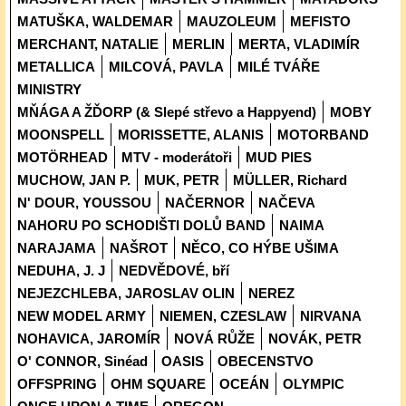
MATUŠKA, WALDEMAR
MAUZOLEUM
MEFISTO
MERCHANT, NATALIE
MERLIN
MERTA, VLADIMÍR
METALLICA
MILCOVÁ, PAVLA
MILÉ TVÁŘE
MINISTRY
MŇÁGA A ŽĎORP (& Slepé střevo a Happyend)
MOBY
MOONSPELL
MORISSETTE, ALANIS
MOTORBAND
MOTÖRHEAD
MTV - moderátoři
MUD PIES
MUCHOW, JAN P.
MUK, PETR
MÜLLER, Richard
N' DOUR, YOUSSOU
NAČERNOR
NAČEVA
NAHORU PO SCHODIŠTI DOLŮ BAND
NAIMA
NARAJAMA
NAŠROT
NĚCO, CO HÝBE UŠIMA
NEDUHA, J. J
NEDVĚDOVÉ, bří
NEJEZCHLEBA, JAROSLAV OLIN
NEREZ
NEW MODEL ARMY
NIEMEN, CZESLAW
NIRVANA
NOHAVICA, JAROMÍR
NOVÁ RŮŽE
NOVÁK, PETR
O' CONNOR, Sinéad
OASIS
OBECENSTVO
OFFSPRING
OHM SQUARE
OCEÁN
OLYMPIC