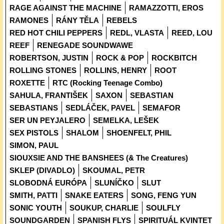
RAGE AGAINST THE MACHINE
RAMAZZOTTI, EROS
RAMONES
RÁNY TĚLA
REBELS
RED HOT CHILI PEPPERS
REDL, VLASTA
REED, LOU
REEF
RENEGADE SOUNDWAWE
ROBERTSON, JUSTIN
ROCK & POP
ROCKBITCH
ROLLING STONES
ROLLINS, HENRY
ROOT
ROXETTE
RTC (Rocking Teenage Combo)
SAHULA, FRANTIŠEK
SAXON
SEBASTIAN
SEBASTIANS
SEDLÁČEK, PAVEL
SEMAFOR
SER UN PEYJALERO
SEMELKA, LEŠEK
SEX PISTOLS
SHALOM
SHOENFELT, PHIL
SIMON, PAUL
SIOUXSIE AND THE BANSHEES (& The Creatures)
SKLEP (DIVADLO)
SKOUMAL, PETR
SLOBODNÁ EURÓPA
SLUNÍČKO
SLUT
SMITH, PATTI
SNAKE EATERS
SONG, FENG YUN
SONIC YOUTH
SOUKUP, CHARLIE
SOULFLY
SOUNDGARDEN
SPANISH FLYS
SPIRITUÁL KVINTET