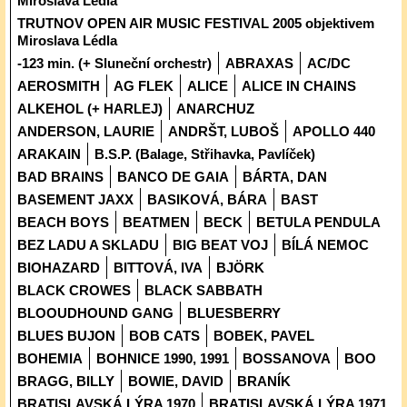
Miroslava Lédla
TRUTNOV OPEN AIR MUSIC FESTIVAL 2005 objektivem
Miroslava Lédla
-123 min. (+ Sluneční orchestr)
ABRAXAS
AC/DC
AEROSMITH
AG FLEK
ALICE
ALICE IN CHAINS
ALKEHOL (+ HARLEJ)
ANARCHUZ
ANDERSON, LAURIE
ANDRŠT, LUBOŠ
APOLLO 440
ARAKAIN
B.S.P. (Balage, Střihavka, Pavlíček)
BAD BRAINS
BANCO DE GAIA
BÁRTA, DAN
BASEMENT JAXX
BASIKOVÁ, BÁRA
BAST
BEACH BOYS
BEATMEN
BECK
BETULA PENDULA
BEZ LADU A SKLADU
BIG BEAT VOJ
BÍLÁ NEMOC
BIOHAZARD
BITTOVÁ, IVA
BJÖRK
BLACK CROWES
BLACK SABBATH
BLOOUDHOUND GANG
BLUESBERRY
BLUES BUJON
BOB CATS
BOBEK, PAVEL
BOHEMIA
BOHNICE 1990, 1991
BOSSANOVA
BOO
BRAGG, BILLY
BOWIE, DAVID
BRANÍK
BRATISLAVSKÁ LÝRA 1970
BRATISLAVSKÁ LÝRA 1971