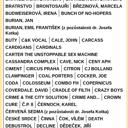
BRATRSTVO
BRONTOSAUŘI
BŘEZINOVÁ, MARCELA
BUDWEISEROVÁ, IRENA
BUNCH OF NO-HOPERS
BURIAN, JAN
BURIAN, EMIL FRANTIŠEK (z pozůstalosti dr. Josefa
Kotka)
BUTY
C&K VOCAL
CALE, JOHN
CARCASS
CARDIGANS
CARDINALS
CARTER THE UNSTOPPABLE SEX MACHINE
CASSANDRA COMPLEX
CAVE, NICK
CENY APH
CIMENT
CIRCUS PRAHA
CITRON
CJ BOLLAND
CLAWFINGER
COAL PORTERS
COCKER, JOE
CODA
COLOSSEUM
COMBO FH
COPERNICUS
COVERDALE. DAVID
CRADLE OF FILTH
CRAZY BOYS
CRIME & THE CITY SOLUTION
CRIME AND...
CROWN
CURE
Č.P. 8
ČERNOCH, KAREL
ČERVENÁ SEDMA (z pozůstalosti dr. Josefa Kotka)
ČESKÉ SRDCE
ČINNA
ČOK, VÍLÉM
DEATH
DEBUSTROL
DECLINE
DĚDEČEK. JIŘÍ