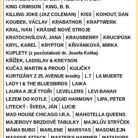
KING CRIMSON
KING, B. B.
KILLING JOKE (JAZ COLEMAN)
KISS
KOHOUT, DAN
KOUBEK, VÁCLAV
KRABATHOR
KRAFTWERK
KRAL, IVAN
KRÁSNÉ NOVÉ STROJE
KRATOCHVÍLOVÁ, JANA
KRAUSBERRY
KRUCIPÜSK
KRYL, KAREL
KRYPTOR
KŘIVÁNKOVÁ, MIRKA
KUPLETY (z pozůstalosti dr. Josefa Kotka)
KŘÍŽEK, LADISLAV & KREYSON
KUČAJ, MARTIN & PROUD
KULIČKY
KURTIZÁNY Z 25. AVENUE kredity
L 7
LA MUERTE
LADY I & THE BLUESBIRDS
LAIKA
LAURA A JEJÍ TYGŘI
LEVELLERS
LEVI BANAH
LEZEM DO KOTLE
LIQUID HARMONY
LIPA, PETER
LITECKÝ - ŠVEDA, JÁN
LUCIE
MAD HOUSE CHICAGO I.R.A.
MAHOTELLA QUEENS
MAJEROVY BRZDOVÉ TABULKY
MAJKLŮV STRÝČEK
MÁMA BUBO
MARLENE
MARSYAS
MASOMLEJN
MASSIVE ATTACK
MASTER'S HAMMER
MATADORS