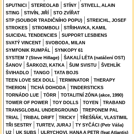
SPUTNICI
STEREOLAB
STÍNY
STIVELL, ALAIN
STING
STIVÍN, JIŘÍ
STO ZVÍŘAT
STP (SOUBOR TRADIČNÍHO POPU)
STREICHL, JOSEF
STROKES
STROMBOLI
STŘIHAVKA, KAMIL
SUICIDAL TENDENCIES
SUPPORT LESBIENS
SVATÝ VINCENT
SVOBODA, MILAN
SYMFONIK RUMPÁL
SYNKOPY 61
SYSTEM 7 (Steve Hillage)
ŠAKALÍ LÉTA (natáčení OST)
ŠANOV
ŠARKOZI, KATKA
ŠUM SVISTU
ŠVEHLÍK
ŠVIHADLO
TANGO
TATA BOJS
TEEN LOVE SEX DOLL
TERMINATOR
THERAPY
THERION
TICHÁ DOHODA
TINDERSTICKS
TORNÁDO LUE
TÖRR
TOTALITNÍ ZÓNA (akce, 1990)
TOWER OF POWER
TOY DOLLS
TOYEN
TRABAND
TRANSGLOBAL UNDERGROUND
TREPONEM PAL
TRIAL
TRIBAL DRIFT
TRICKY
TŘEŠŇÁK, VLASTIMIL
TŘI SESTRY
TURTEV, JURAJ
TY SYČÁCI (Petr Váša)
U2
UK SUBS
ULRYCHOVI, HANA A PETR (feat Atlantis)