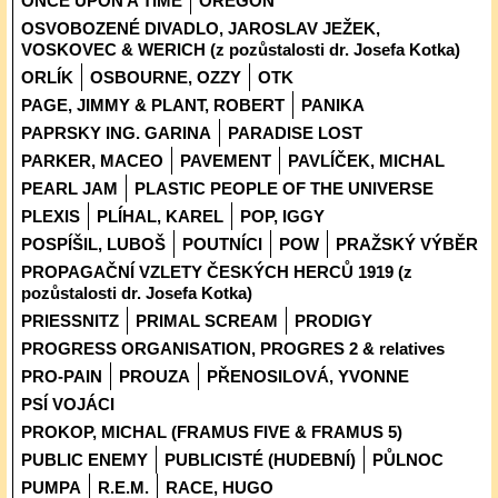
ONCE UPON A TIME
OREGON
OSVOBOZENÉ DIVADLO, JAROSLAV JEŽEK,
VOSKOVEC & WERICH (z pozůstalosti dr. Josefa Kotka)
ORLÍK
OSBOURNE, OZZY
OTK
PAGE, JIMMY & PLANT, ROBERT
PANIKA
PAPRSKY ING. GARINA
PARADISE LOST
PARKER, MACEO
PAVEMENT
PAVLÍČEK, MICHAL
PEARL JAM
PLASTIC PEOPLE OF THE UNIVERSE
PLEXIS
PLÍHAL, KAREL
POP, IGGY
POSPÍŠIL, LUBOŠ
POUTNÍCI
POW
PRAŽSKÝ VÝBĚR
PROPAGAČNÍ VZLETY ČESKÝCH HERCŮ 1919 (z
pozůstalosti dr. Josefa Kotka)
PRIESSNITZ
PRIMAL SCREAM
PRODIGY
PROGRESS ORGANISATION, PROGRES 2 & relatives
PRO-PAIN
PROUZA
PŘENOSILOVÁ, YVONNE
PSÍ VOJÁCI
PROKOP, MICHAL (FRAMUS FIVE & FRAMUS 5)
PUBLIC ENEMY
PUBLICISTÉ (HUDEBNÍ)
PŮLNOC
PUMPA
R.E.M.
RACE, HUGO