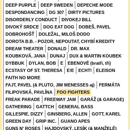
DEEP PURPLE
DEEP SWEDEN
DEPECHE MODE
DESPONDANCING
DG 307
DIRTY PICTURES
DISORDERLY CONDUCT
DIVOKEJ BILL
DIVOKÝ SRDCE
DOG EAT DOG
DOBEŠ, PAVEL
DOBROHOŠŤ
DOLEŽAL, MILOŠ DODO
DOROTA B.B. - POZOR, NEPOUTAT, CHYBÍ KREDITY
DREAM THEATER
DONALD
DR. MAX
KOUBKOVÁ, JANA
DUNAJ
DUX & MARTIN KOUBEK
DYBBUK
DYLAN, BOB
E
EBENOVÉ (bratři, tři)
ECSTASY OF ST. THERESA
E!E
ECHT!
ELEISON
FAITH NO MORE
FAJT, PAVEL (& PLUTO, JIM MENESSES aj)
FERMÁTA
FILIPOVSKÁ, PAVLÍNA
FOO FIGHTERS
FREAK PARADE
FREEWAY JAM
GARÁŽ (& GARAGE)
GATHERING
GATTCH
GENERAL BASS
GILLESPIE, DIZZY
GINSBERG, ALLEN
GOTT, KAREL
GREEN DAY
GRIP INC.
GUANO APES
GUNS N' ROSES
HAJDOVSKÝ, LESÍK (& MANŽELÉ)