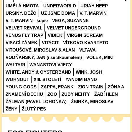
UMĚLÁ HMOTA
UNDERWORLD
URIAH HEEP
URSINY, DEŽO
UŽ JSME DOMA
V. T. MARVIN
V. T. MARVIN - kopie
VEGA, SUZANNE
VELVET REVIVAL
VELVET UNDERGROUND
VENUS FLY TRAP
VIDIEK
VIRGIN SCREAM
VISACÍ ZÁMEK
VITACIT
VÍTKOVO KVARTETO
VITOUŠOVÉ, MIROSLAV & ALAN
VLTAVA
VODŇANSKÝ, JAN (i se Skoumalem)
VOLEK, MIKI
WALTARI
WANASTOVI VJECY
WHITE, ANDY & OYSTERBAND
WINK, JOSH
WOHNOUT
XIII. STOLETÍ
YANDIM BAND
YOUNG GODS
ZAPPA, FRANK
ZION TRAIN
ZÓNA A
ZNAMENÍ DECHU
ZOO
ZUBY NEHTY
ŽABÍ HLEN
ŽALMAN (PAVEL LOHONKA)
ŽBIRKA, MIROSLAV
ŽENY
ŽLUTÝ PES