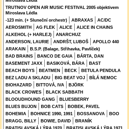
Miroslava Lédla
TRUTNOV OPEN AIR MUSIC FESTIVAL 2005 objektivem
Miroslava Lédla
-123 min. (+ Sluneční orchestr)
ABRAXAS
AC/DC
AEROSMITH
AG FLEK
ALICE
ALICE IN CHAINS
ALKEHOL (+ HARLEJ)
ANARCHUZ
ANDERSON, LAURIE
ANDRŠT, LUBOŠ
APOLLO 440
ARAKAIN
B.S.P. (Balage, Střihavka, Pavlíček)
BAD BRAINS
BANCO DE GAIA
BÁRTA, DAN
BASEMENT JAXX
BASIKOVÁ, BÁRA
BAST
BEACH BOYS
BEATMEN
BECK
BETULA PENDULA
BEZ LADU A SKLADU
BIG BEAT VOJ
BÍLÁ NEMOC
BIOHAZARD
BITTOVÁ, IVA
BJÖRK
BLACK CROWES
BLACK SABBATH
BLOOUDHOUND GANG
BLUESBERRY
BLUES BUJON
BOB CATS
BOBEK, PAVEL
BOHEMIA
BOHNICE 1990, 1991
BOSSANOVA
BOO
BRAGG, BILLY
BOWIE, DAVID
BRANÍK
BRATISLAVSKÁ LÝRA 1970
BRATISLAVSKÁ LÝRA 1971