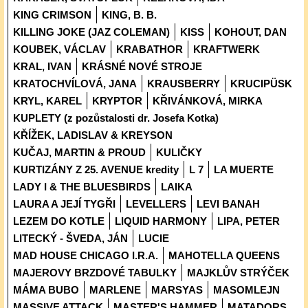
KING CRIMSON
KING, B. B.
KILLING JOKE (JAZ COLEMAN)
KISS
KOHOUT, DAN
KOUBEK, VÁCLAV
KRABATHOR
KRAFTWERK
KRAL, IVAN
KRÁSNÉ NOVÉ STROJE
KRATOCHVÍLOVÁ, JANA
KRAUSBERRY
KRUCIPÜSK
KRYL, KAREL
KRYPTOR
KŘIVÁNKOVÁ, MIRKA
KUPLETY (z pozůstalosti dr. Josefa Kotka)
KŘÍŽEK, LADISLAV & KREYSON
KUČAJ, MARTIN & PROUD
KULIČKY
KURTIZÁNY Z 25. AVENUE kredity
L 7
LA MUERTE
LADY I & THE BLUESBIRDS
LAIKA
LAURA A JEJÍ TYGŘI
LEVELLERS
LEVI BANAH
LEZEM DO KOTLE
LIQUID HARMONY
LIPA, PETER
LITECKÝ - ŠVEDA, JÁN
LUCIE
MAD HOUSE CHICAGO I.R.A.
MAHOTELLA QUEENS
MAJEROVY BRZDOVÉ TABULKY
MAJKLŮV STRÝČEK
MÁMA BUBO
MARLENE
MARSYAS
MASOMLEJN
MASSIVE ATTACK
MASTER'S HAMMER
MATADORS