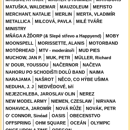
MATUŠKA, WALDEMAR
MAUZOLEUM
MEFISTO
MERCHANT, NATALIE
MERLIN
MERTA, VLADIMÍR
METALLICA
MILCOVÁ, PAVLA
MILÉ TVÁŘE
MINISTRY
MŇÁGA A ŽĎORP (& Slepé střevo a Happyend)
MOBY
MOONSPELL
MORISSETTE, ALANIS
MOTORBAND
MOTÖRHEAD
MTV - moderátoři
MUD PIES
MUCHOW, JAN P.
MUK, PETR
MÜLLER, Richard
N' DOUR, YOUSSOU
NAČERNOR
NAČEVA
NAHORU PO SCHODIŠTI DOLŮ BAND
NAIMA
NARAJAMA
NAŠROT
NĚCO, CO HÝBE UŠIMA
NEDUHA, J. J
NEDVĚDOVÉ, bří
NEJEZCHLEBA, JAROSLAV OLIN
NEREZ
NEW MODEL ARMY
NIEMEN, CZESLAW
NIRVANA
NOHAVICA, JAROMÍR
NOVÁ RŮŽE
NOVÁK, PETR
O' CONNOR, Sinéad
OASIS
OBECENSTVO
OFFSPRING
OHM SQUARE
OCEÁN
OLYMPIC