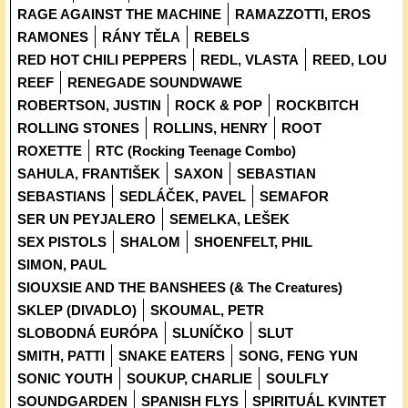
RAGE AGAINST THE MACHINE
RAMAZZOTTI, EROS
RAMONES
RÁNY TĚLA
REBELS
RED HOT CHILI PEPPERS
REDL, VLASTA
REED, LOU
REEF
RENEGADE SOUNDWAWE
ROBERTSON, JUSTIN
ROCK & POP
ROCKBITCH
ROLLING STONES
ROLLINS, HENRY
ROOT
ROXETTE
RTC (Rocking Teenage Combo)
SAHULA, FRANTIŠEK
SAXON
SEBASTIAN
SEBASTIANS
SEDLÁČEK, PAVEL
SEMAFOR
SER UN PEYJALERO
SEMELKA, LEŠEK
SEX PISTOLS
SHALOM
SHOENFELT, PHIL
SIMON, PAUL
SIOUXSIE AND THE BANSHEES (& The Creatures)
SKLEP (DIVADLO)
SKOUMAL, PETR
SLOBODNÁ EURÓPA
SLUNÍČKO
SLUT
SMITH, PATTI
SNAKE EATERS
SONG, FENG YUN
SONIC YOUTH
SOUKUP, CHARLIE
SOULFLY
SOUNDGARDEN
SPANISH FLYS
SPIRITUÁL KVINTET