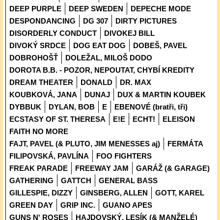
DEEP PURPLE
DEEP SWEDEN
DEPECHE MODE
DESPONDANCING
DG 307
DIRTY PICTURES
DISORDERLY CONDUCT
DIVOKEJ BILL
DIVOKÝ SRDCE
DOG EAT DOG
DOBEŠ, PAVEL
DOBROHOŠŤ
DOLEŽAL, MILOŠ DODO
DOROTA B.B. - POZOR, NEPOUTAT, CHYBÍ KREDITY
DREAM THEATER
DONALD
DR. MAX
KOUBKOVÁ, JANA
DUNAJ
DUX & MARTIN KOUBEK
DYBBUK
DYLAN, BOB
E
EBENOVÉ (bratři, tři)
ECSTASY OF ST. THERESA
E!E
ECHT!
ELEISON
FAITH NO MORE
FAJT, PAVEL (& PLUTO, JIM MENESSES aj)
FERMÁTA
FILIPOVSKÁ, PAVLÍNA
FOO FIGHTERS
FREAK PARADE
FREEWAY JAM
GARÁŽ (& GARAGE)
GATHERING
GATTCH
GENERAL BASS
GILLESPIE, DIZZY
GINSBERG, ALLEN
GOTT, KAREL
GREEN DAY
GRIP INC.
GUANO APES
GUNS N' ROSES
HAJDOVSKÝ, LESÍK (& MANŽELÉ)