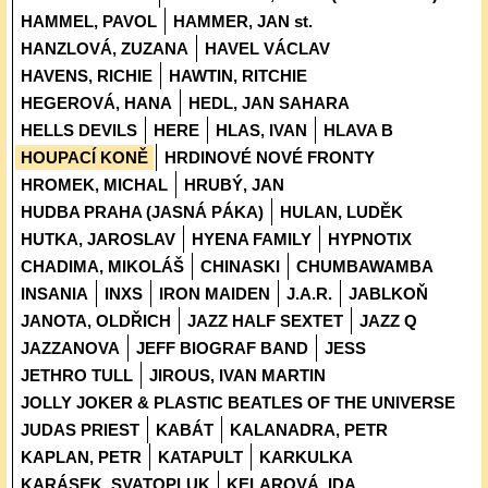
HAMMEL, PAVOL
HAMMER, JAN st.
HANZLOVÁ, ZUZANA
HAVEL VÁCLAV
HAVENS, RICHIE
HAWTIN, RITCHIE
HEGEROVÁ, HANA
HEDL, JAN SAHARA
HELLS DEVILS
HERE
HLAS, IVAN
HLAVA B
HOUPACÍ KONĚ
HRDINOVÉ NOVÉ FRONTY
HROMEK, MICHAL
HRUBÝ, JAN
HUDBA PRAHA (JASNÁ PÁKA)
HULAN, LUDĚK
HUTKA, JAROSLAV
HYENA FAMILY
HYPNOTIX
CHADIMA, MIKOLÁŠ
CHINASKI
CHUMBAWAMBA
INSANIA
INXS
IRON MAIDEN
J.A.R.
JABLKOŇ
JANOTA, OLDŘICH
JAZZ HALF SEXTET
JAZZ Q
JAZZANOVA
JEFF BIOGRAF BAND
JESS
JETHRO TULL
JIROUS, IVAN MARTIN
JOLLY JOKER & PLASTIC BEATLES OF THE UNIVERSE
JUDAS PRIEST
KABÁT
KALANADRA, PETR
KAPLAN, PETR
KATAPULT
KARKULKA
KARÁSEK, SVATOPLUK
KELAROVÁ, IDA