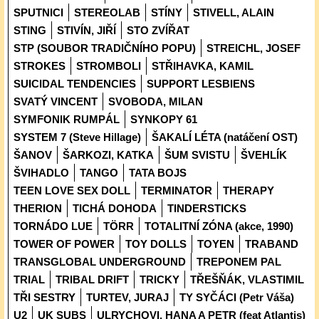
SPUTNICI
STEREOLAB
STÍNY
STIVELL, ALAIN
STING
STIVÍN, JIŘÍ
STO ZVÍŘAT
STP (SOUBOR TRADIČNÍHO POPU)
STREICHL, JOSEF
STROKES
STROMBOLI
STŘIHAVKA, KAMIL
SUICIDAL TENDENCIES
SUPPORT LESBIENS
SVATÝ VINCENT
SVOBODA, MILAN
SYMFONIK RUMPÁL
SYNKOPY 61
SYSTEM 7 (Steve Hillage)
ŠAKALÍ LÉTA (natáčení OST)
ŠANOV
ŠARKOZI, KATKA
ŠUM SVISTU
ŠVEHLÍK
ŠVIHADLO
TANGO
TATA BOJS
TEEN LOVE SEX DOLL
TERMINATOR
THERAPY
THERION
TICHÁ DOHODA
TINDERSTICKS
TORNÁDO LUE
TÖRR
TOTALITNÍ ZÓNA (akce, 1990)
TOWER OF POWER
TOY DOLLS
TOYEN
TRABAND
TRANSGLOBAL UNDERGROUND
TREPONEM PAL
TRIAL
TRIBAL DRIFT
TRICKY
TŘEŠŇÁK, VLASTIMIL
TŘI SESTRY
TURTEV, JURAJ
TY SYČÁCI (Petr Váša)
U2
UK SUBS
ULRYCHOVI, HANA A PETR (feat Atlantis)