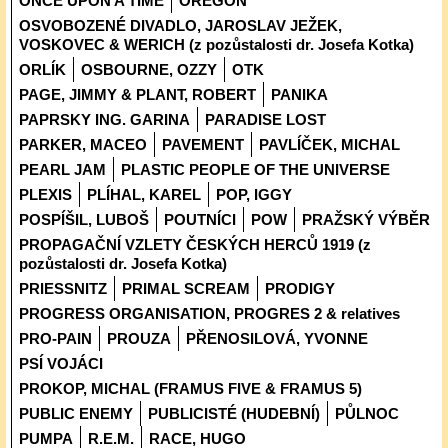
ONCE UPON A TIME
OREGON
OSVOBOZENÉ DIVADLO, JAROSLAV JEŽEK,
VOSKOVEC & WERICH (z pozůstalosti dr. Josefa Kotka)
ORLÍK
OSBOURNE, OZZY
OTK
PAGE, JIMMY & PLANT, ROBERT
PANIKA
PAPRSKY ING. GARINA
PARADISE LOST
PARKER, MACEO
PAVEMENT
PAVLÍČEK, MICHAL
PEARL JAM
PLASTIC PEOPLE OF THE UNIVERSE
PLEXIS
PLÍHAL, KAREL
POP, IGGY
POSPÍŠIL, LUBOŠ
POUTNÍCI
POW
PRAŽSKÝ VÝBĚR
PROPAGAČNÍ VZLETY ČESKÝCH HERCŮ 1919 (z
pozůstalosti dr. Josefa Kotka)
PRIESSNITZ
PRIMAL SCREAM
PRODIGY
PROGRESS ORGANISATION, PROGRES 2 & relatives
PRO-PAIN
PROUZA
PŘENOSILOVÁ, YVONNE
PSÍ VOJÁCI
PROKOP, MICHAL (FRAMUS FIVE & FRAMUS 5)
PUBLIC ENEMY
PUBLICISTÉ (HUDEBNÍ)
PŮLNOC
PUMPA
R.E.M.
RACE, HUGO