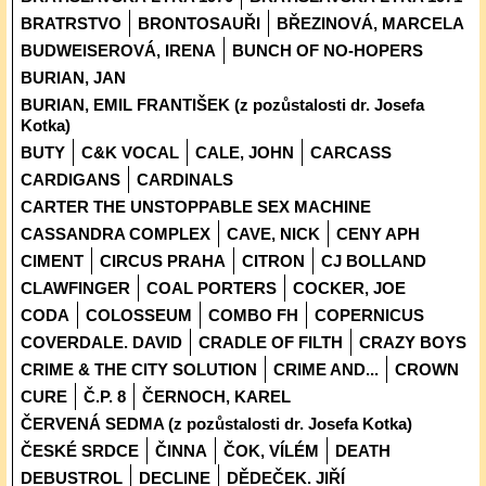
BRATRSTVO
BRONTOSAUŘI
BŘEZINOVÁ, MARCELA
BUDWEISEROVÁ, IRENA
BUNCH OF NO-HOPERS
BURIAN, JAN
BURIAN, EMIL FRANTIŠEK (z pozůstalosti dr. Josefa
Kotka)
BUTY
C&K VOCAL
CALE, JOHN
CARCASS
CARDIGANS
CARDINALS
CARTER THE UNSTOPPABLE SEX MACHINE
CASSANDRA COMPLEX
CAVE, NICK
CENY APH
CIMENT
CIRCUS PRAHA
CITRON
CJ BOLLAND
CLAWFINGER
COAL PORTERS
COCKER, JOE
CODA
COLOSSEUM
COMBO FH
COPERNICUS
COVERDALE. DAVID
CRADLE OF FILTH
CRAZY BOYS
CRIME & THE CITY SOLUTION
CRIME AND...
CROWN
CURE
Č.P. 8
ČERNOCH, KAREL
ČERVENÁ SEDMA (z pozůstalosti dr. Josefa Kotka)
ČESKÉ SRDCE
ČINNA
ČOK, VÍLÉM
DEATH
DEBUSTROL
DECLINE
DĚDEČEK. JIŘÍ