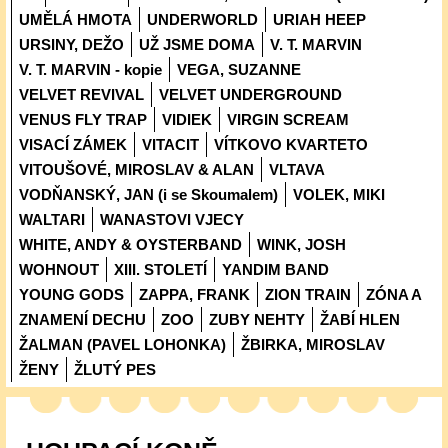
UMĚLÁ HMOTA
UNDERWORLD
URIAH HEEP
URSINY, DEŽO
UŽ JSME DOMA
V. T. MARVIN
V. T. MARVIN - kopie
VEGA, SUZANNE
VELVET REVIVAL
VELVET UNDERGROUND
VENUS FLY TRAP
VIDIEK
VIRGIN SCREAM
VISACÍ ZÁMEK
VITACIT
VÍTKOVO KVARTETO
VITOUŠOVÉ, MIROSLAV & ALAN
VLTAVA
VODŇANSKÝ, JAN (i se Skoumalem)
VOLEK, MIKI
WALTARI
WANASTOVI VJECY
WHITE, ANDY & OYSTERBAND
WINK, JOSH
WOHNOUT
XIII. STOLETÍ
YANDIM BAND
YOUNG GODS
ZAPPA, FRANK
ZION TRAIN
ZÓNA A
ZNAMENÍ DECHU
ZOO
ZUBY NEHTY
ŽABÍ HLEN
ŽALMAN (PAVEL LOHONKA)
ŽBIRKA, MIROSLAV
ŽENY
ŽLUTÝ PES